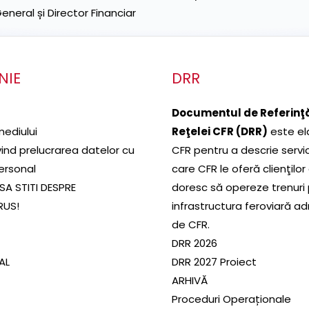
neral și Director Financiar
NIE
DRR
Documentul de Referinţă
mediului
Reţelei CFR (DRR)
este el
ivind prelucrarea datelor cu
CFR pentru a descrie servic
ersonal
care CFR le oferă clienţilor
SA STITI DESPRE
doresc să opereze trenuri
RUS!
infrastructura feroviară a
de CFR.
DRR 2026
SAL
DRR 2027 Proiect
ARHIVĂ
Proceduri Operaționale