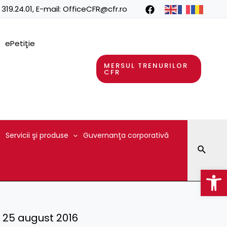
 319.24.01
, E-mail:
OfficeCFR@cfr.ro
ePetiţie
MERSUL TRENURILOR
CFR
Servicii şi produse
Guvernanţa corporativă
Searc
Op
 – 25 august 2016