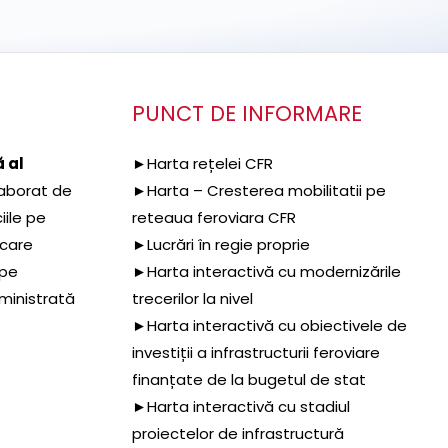
PUNCT DE INFORMARE
 al
►Harta rețelei CFR
aborat de
►Harta – Cresterea mobilitatii pe
iile pe
reteaua feroviara CFR
 care
►Lucrări în regie proprie
 pe
►Harta interactivă cu modernizările
dministrată
trecerilor la nivel
►Harta interactivă cu obiectivele de
investiții a infrastructurii feroviare
finanțate de la bugetul de stat
►Harta interactivă cu stadiul
proiectelor de infrastructură