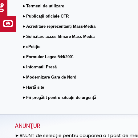
►Termeni de utilizare
►Publicații oficiale CFR
►Acreditare reprezentanți Mass-Media
►Solicitare acces filmare Mass-Media
►ePetiție
►Formular Legea 544/2001
►Informații Presă
►Modernizare Gara de Nord
►Hartă site
►Fii pregătit pentru situații de urgență
ANUNŢURI
►ANUNȚ de selecție pentru ocuparea a 1 post de memb