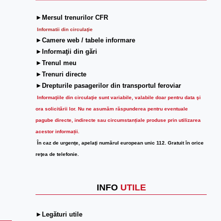
►Mersul trenurilor CFR
Informatii din circulaţie
►Camere web / tabele informare
►Informaţii din gări
►Trenul meu
►Trenuri directe
►Drepturile pasagerilor din transportul feroviar
Informaţiile din circulaţie sunt variabile, valabile doar pentru data şi
ora solicitării lor.
Nu ne asumăm răspunderea pentru eventuale
pagube directe, indirecte sau circumstanțiale produse prin utilizarea
acestor informații.
În caz de urgenţe, apelaţi numărul european unic 112. Gratuit în orice
reţea de telefonie.
INFO
UTILE
►Legături utile