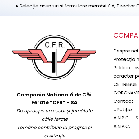
►Selecție anunțuri și formulare membri CA, Director Ge
COMPA
Despre noi
Protecţia 
Politica pr
caracter p
CE TREBUIE 
CORONAVI
Compania Națională de Căi
Contact
Ferate ”CFR” – SA
ePetiție
De aproape un secol și jumătate
A.N.P.C. – 
căile ferate
A.N.P.C.
române contribuie la progres și
civilizație