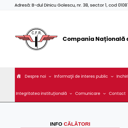
Skip
Adresă:
B-dul Dinicu Golescu, nr. 38, sector 1, cod 01
to
content
Compania Națională d
Despre noi
Informaţii de interes public
Inchir
Integritatea instituțională
Comunicare
Contact
INFO
CĂLĂTORI