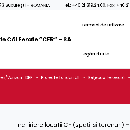
0873 București – ROMANIA
Tel.:
+40 21 319.24.00
, Fax:
+40 21
Termeni de utilizare
e Căi Ferate ”CFR” – SA
Legături utile
ieri/Vanzari
DRR
Proiecte fonduri UE
Reţeaua feroviară
Inchiriere locatii CF (spatii si terenuri)