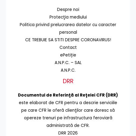
Despre noi
Protecţia mediului
Politica privind prelucrarea datelor cu caracter
personal
CE TREBUIE SA STITI DESPRE CORONAVIRUS!
Contact
ePetiție
A.N.P.C. – SAL
A.N.P.C.
DRR
Documentul de Referinţă al Reţelei CFR (DRR)
este elaborat de CFR pentru a descrie serviciile
pe care CFR le oferă clienţilor care doresc să
opereze trenuri pe infrastructura feroviară
administrată de CFR.
DRR 2026