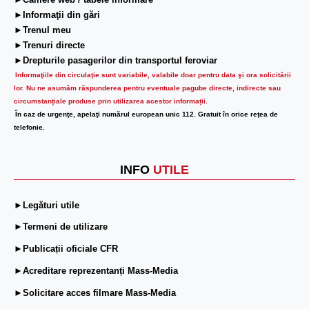
►Camere web / tabele informare
►Informaţii din gări
►Trenul meu
►Trenuri directe
►Drepturile pasagerilor din transportul feroviar
Informaţiile din circulaţie sunt variabile, valabile doar pentru data şi ora solicitării
lor.
Nu ne asumăm răspunderea pentru eventuale pagube directe, indirecte sau
circumstanțiale produse prin utilizarea acestor informații.
În caz de urgenţe, apelaţi numărul european unic 112. Gratuit în orice reţea de
telefonie.
INFO
UTILE
►Legături utile
►Termeni de utilizare
►Publicații oficiale CFR
►Acreditare reprezentanți Mass-Media
►Solicitare acces filmare Mass-Media