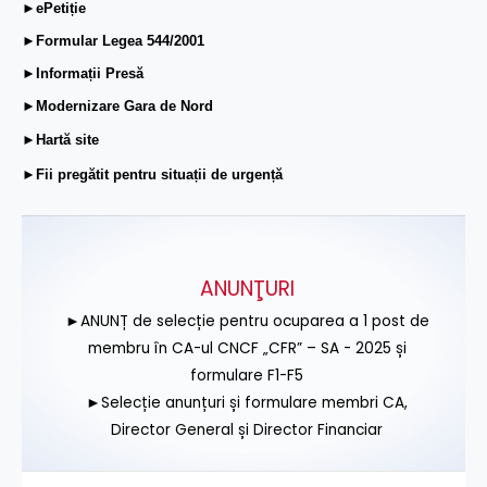
►ePetiție
►Formular Legea 544/2001
►Informații Presă
►Modernizare Gara de Nord
►Hartă site
►Fii pregătit pentru situații de urgență
ANUNŢURI
►ANUNȚ de selecție pentru ocuparea a 1 post de
membru în CA-ul CNCF „CFR” – SA - 2025 și
formulare F1-F5
►Selecție anunțuri și formulare membri CA,
Director General și Director Financiar