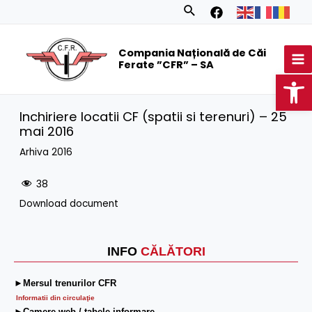
Skip
Search
to
MA
content
Compania Națională de Căi
M
Ferate ”CFR” – SA
Op
Inchiriere locatii CF (spatii si terenuri) – 25
mai 2016
Arhiva 2016
38
Download document
INFO
CĂLĂTORI
►Mersul trenurilor CFR
Informatii din circulaţie