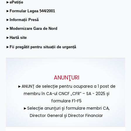
►ePetiție
►Formular Legea 544/2001
►Informații Presă
►Modernizare Gara de Nord
►Hartă site
►Fii pregătit pentru situații de urgență
ANUNŢURI
►ANUNȚ de selecție pentru ocuparea a 1 post de
membru în CA-ul CNCF „CFR” – SA - 2025 și
formulare F1-F5
►Selecție anunțuri și formulare membri CA,
Director General și Director Financiar