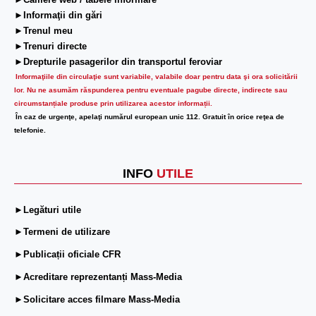
►Camere web / tabele informare
►Informaţii din gări
►Trenul meu
►Trenuri directe
►Drepturile pasagerilor din transportul feroviar
Informaţiile din circulaţie sunt variabile, valabile doar pentru data şi ora solicitării
lor.
Nu ne asumăm răspunderea pentru eventuale pagube directe, indirecte sau
circumstanțiale produse prin utilizarea acestor informații.
În caz de urgenţe, apelaţi numărul european unic 112. Gratuit în orice reţea de
telefonie.
INFO
UTILE
►Legături utile
►Termeni de utilizare
►Publicații oficiale CFR
►Acreditare reprezentanți Mass-Media
►Solicitare acces filmare Mass-Media