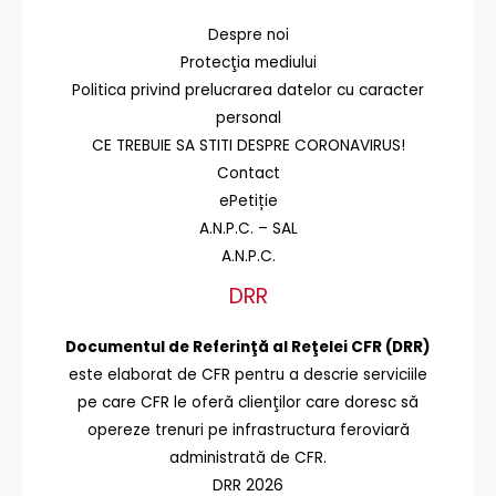
Despre noi
Protecţia mediului
Politica privind prelucrarea datelor cu caracter
personal
CE TREBUIE SA STITI DESPRE CORONAVIRUS!
Contact
ePetiție
A.N.P.C. – SAL
A.N.P.C.
DRR
Documentul de Referinţă al Reţelei CFR (DRR)
este elaborat de CFR pentru a descrie serviciile
pe care CFR le oferă clienţilor care doresc să
opereze trenuri pe infrastructura feroviară
administrată de CFR.
DRR 2026