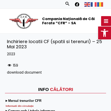
Skip
Search
to
MA
content
Compania Națională de Căi
M
Ferate ”CFR” – SA
Op
Inchiriere locatii CF (spatii si terenuri) – 25
Mai 2023
2023
159
download document
INFO
CĂLĂTORI
►Mersul trenurilor CFR
Informatii din circulaţie