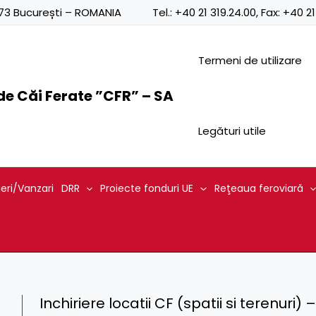
0873 București – ROMANIA
Tel.:
+40 21 319.24.00
, Fax:
+40 21
Termeni de utilizare
e Căi Ferate ”CFR” – SA
Legături utile
ieri/Vanzari
DRR
Proiecte fonduri UE
Reţeaua feroviară
Inchiriere locatii CF (spatii si terenuri