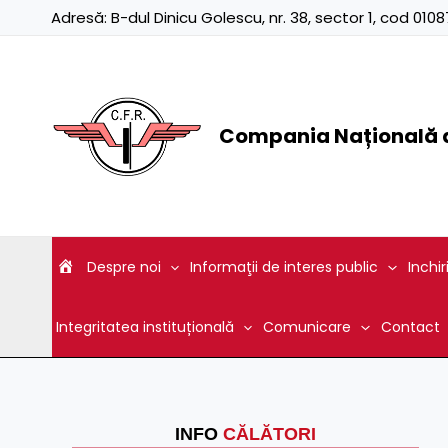
Skip
Adresă:
B-dul Dinicu Golescu, nr. 38, sector 1, cod 01
to
content
Compania Națională d
Despre noi
Informaţii de interes public
Inchir
Integritatea instituțională
Comunicare
Contact
INFO
CĂLĂTORI