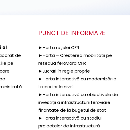
PUNCT DE INFORMARE
 al
►Harta rețelei CFR
aborat de
►Harta – Cresterea mobilitatii pe
iile pe
reteaua feroviara CFR
 care
►Lucrări în regie proprie
 pe
►Harta interactivă cu modernizările
dministrată
trecerilor la nivel
►Harta interactivă cu obiectivele de
investiții a infrastructurii feroviare
finanțate de la bugetul de stat
►Harta interactivă cu stadiul
proiectelor de infrastructură