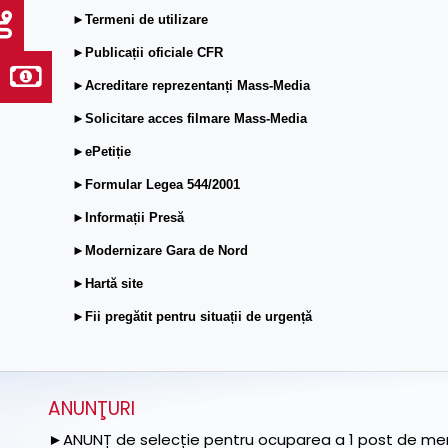
►Termeni de utilizare
►Publicații oficiale CFR
►Acreditare reprezentanți Mass-Media
►Solicitare acces filmare Mass-Media
►ePetiție
►Formular Legea 544/2001
►Informații Presă
►Modernizare Gara de Nord
►Hartă site
►Fii pregătit pentru situații de urgență
ANUNŢURI
►ANUNȚ de selecție pentru ocuparea a 1 post de memb