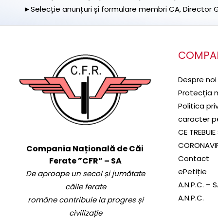
►Selecție anunțuri și formulare membri CA, Director Ge
COMPA
Despre noi
Protecţia 
Politica pr
caracter p
CE TREBUIE 
CORONAVI
Compania Națională de Căi
Contact
Ferate ”CFR” – SA
ePetiție
De aproape un secol și jumătate
A.N.P.C. – 
căile ferate
A.N.P.C.
române contribuie la progres și
civilizație