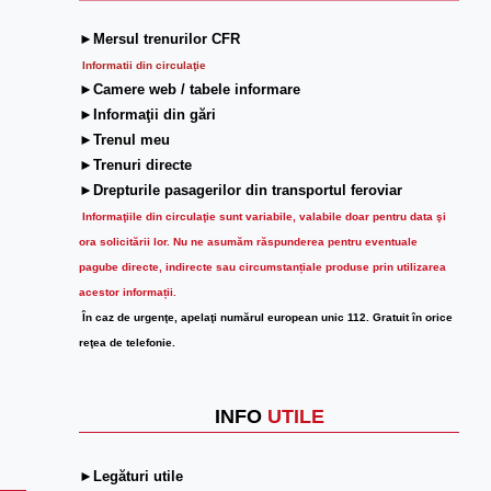
►Mersul trenurilor CFR
Informatii din circulaţie
►Camere web / tabele informare
►Informaţii din gări
►Trenul meu
►Trenuri directe
►Drepturile pasagerilor din transportul feroviar
Informaţiile din circulaţie sunt variabile, valabile doar pentru data şi
ora solicitării lor.
Nu ne asumăm răspunderea pentru eventuale
pagube directe, indirecte sau circumstanțiale produse prin utilizarea
acestor informații.
În caz de urgenţe, apelaţi numărul european unic 112. Gratuit în orice
reţea de telefonie.
INFO
UTILE
►Legături utile