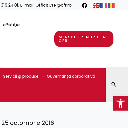
 319.24.01
, E-mail:
OfficeCFR@cfr.ro
ePetiţie
MERSUL TRENURILOR
CFR
Servicii şi produse
Guvernanţa corporativă
Searc
Op
) – 25 octombrie 2016