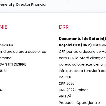
neral și Director Financiar
NIE
DRR
Documentul de Referinţă
mediului
Reţelei CFR (DRR)
este el
ivind prelucrarea datelor cu
CFR pentru a descrie servic
ersonal
care CFR le oferă clienţilor
SA STITI DESPRE
doresc să opereze trenuri
RUS!
infrastructura feroviară a
de CFR.
DRR 2026
SAL
DRR 2027 Proiect
ARHIVĂ
Proceduri Operaționale