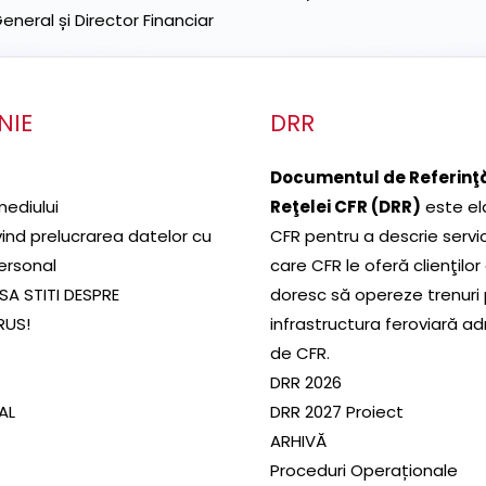
neral și Director Financiar
NIE
DRR
Documentul de Referinţă
mediului
Reţelei CFR (DRR)
este el
ivind prelucrarea datelor cu
CFR pentru a descrie servic
ersonal
care CFR le oferă clienţilor
SA STITI DESPRE
doresc să opereze trenuri
RUS!
infrastructura feroviară a
de CFR.
DRR 2026
SAL
DRR 2027 Proiect
ARHIVĂ
Proceduri Operaționale