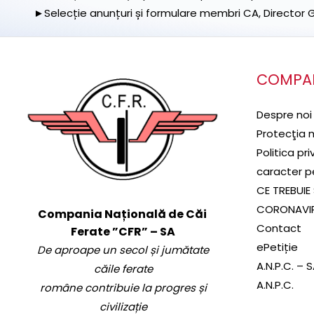
►Selecție anunțuri și formulare membri CA, Director Ge
COMPA
Despre noi
Protecţia 
Politica pr
caracter p
CE TREBUIE 
CORONAVI
Compania Națională de Căi
Contact
Ferate ”CFR” – SA
ePetiție
De aproape un secol și jumătate
A.N.P.C. – 
căile ferate
A.N.P.C.
române contribuie la progres și
civilizație