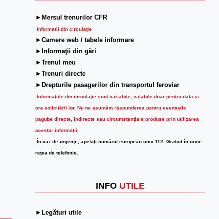
►Mersul trenurilor CFR
Informatii din circulaţie
►Camere web / tabele informare
►Informaţii din gări
►Trenul meu
►Trenuri directe
►Drepturile pasagerilor din transportul feroviar
Informaţiile din circulaţie sunt variabile, valabile doar pentru data şi
ora solicitării lor.
Nu ne asumăm răspunderea pentru eventuale
pagube directe, indirecte sau circumstanțiale produse prin utilizarea
acestor informații.
În caz de urgenţe, apelaţi numărul european unic 112. Gratuit în orice
reţea de telefonie.
INFO
UTILE
►Legături utile