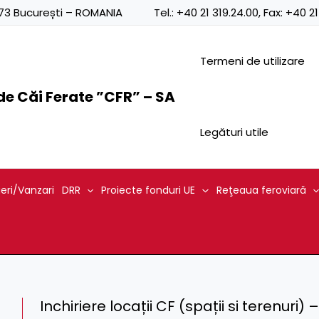
0873 București – ROMANIA
Tel.:
+40 21 319.24.00
, Fax:
+40 21
Termeni de utilizare
e Căi Ferate ”CFR” – SA
Legături utile
ieri/Vanzari
DRR
Proiecte fonduri UE
Reţeaua feroviară
Inchiriere locații CF (spații si terenuri) 