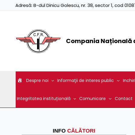
Skip
Adresă:
B-dul Dinicu Golescu, nr. 38, sector 1, cod 01
to
content
Compania Națională d
Despre noi
Informaţii de interes public
Inchir
Integritatea instituțională
Comunicare
Contact
INFO
CĂLĂTORI