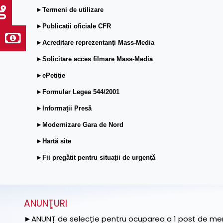
►Termeni de utilizare
►Publicații oficiale CFR
►Acreditare reprezentanți Mass-Media
►Solicitare acces filmare Mass-Media
►ePetiție
►Formular Legea 544/2001
►Informații Presă
►Modernizare Gara de Nord
►Hartă site
►Fii pregătit pentru situații de urgență
ANUNŢURI
►ANUNȚ de selecție pentru ocuparea a 1 post de memb