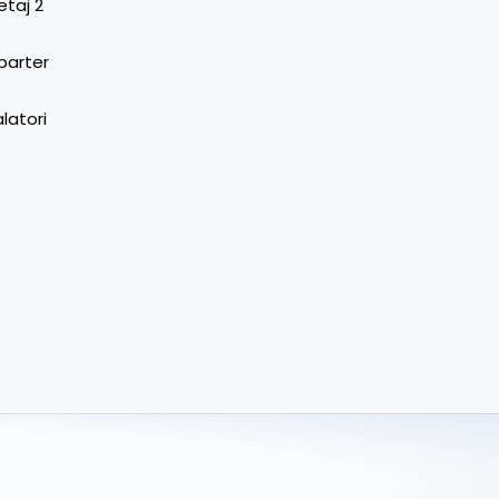
etaj 2
 parter
latori