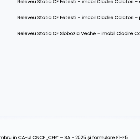
Releveu Statia CF Fetesti – imobil Cladire Calatori – 
Releveu Statia CF Fetesti – imobil Cladire Calatori –
Releveu Statia CF Slobozia Veche – imobil Cladire Ca
ru în CA-ul CNCF „CFR” – SA - 2025 și formulare F1-F5