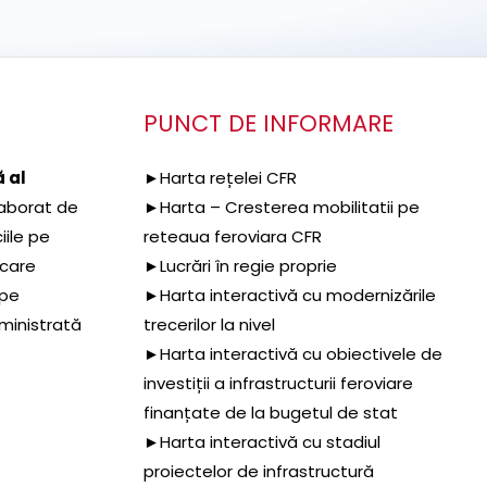
PUNCT DE INFORMARE
 al
►Harta rețelei CFR
aborat de
►Harta – Cresterea mobilitatii pe
iile pe
reteaua feroviara CFR
 care
►Lucrări în regie proprie
 pe
►Harta interactivă cu modernizările
dministrată
trecerilor la nivel
►Harta interactivă cu obiectivele de
investiții a infrastructurii feroviare
finanțate de la bugetul de stat
►Harta interactivă cu stadiul
proiectelor de infrastructură