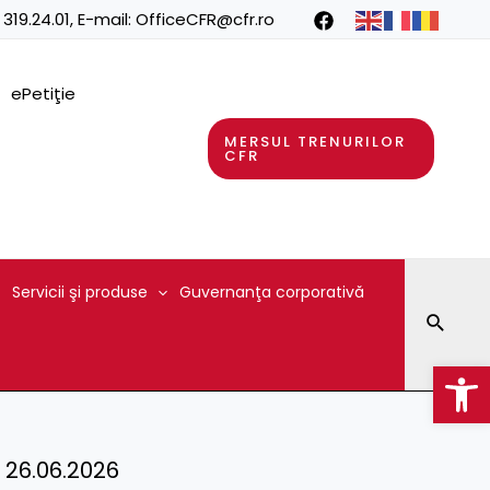
 319.24.01
, E-mail:
OfficeCFR@cfr.ro
ePetiţie
MERSUL TRENURILOR
CFR
Servicii şi produse
Guvernanţa corporativă
Searc
Op
– 26.06.2026