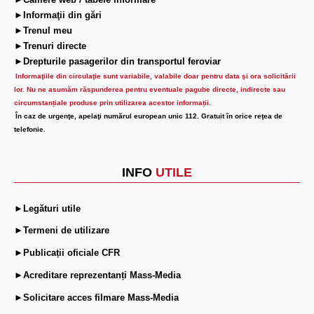
►Camere web / tabele informare
►Informaţii din gări
►Trenul meu
►Trenuri directe
►Drepturile pasagerilor din transportul feroviar
Informaţiile din circulaţie sunt variabile, valabile doar pentru data şi ora solicitării
lor.
Nu ne asumăm răspunderea pentru eventuale pagube directe, indirecte sau
circumstanțiale produse prin utilizarea acestor informații.
În caz de urgenţe, apelaţi numărul european unic 112. Gratuit în orice reţea de
telefonie.
INFO
UTILE
►Legături utile
►Termeni de utilizare
►Publicații oficiale CFR
►Acreditare reprezentanți Mass-Media
►Solicitare acces filmare Mass-Media