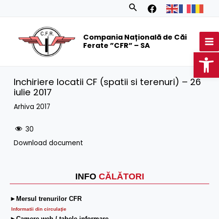
Skip
Search
to
MA
content
Compania Națională de Căi
M
Ferate ”CFR” – SA
Op
Inchiriere locatii CF (spatii si terenuri) – 26
iulie 2017
Arhiva 2017
30
Download document
INFO
CĂLĂTORI
►Mersul trenurilor CFR
Informatii din circulaţie