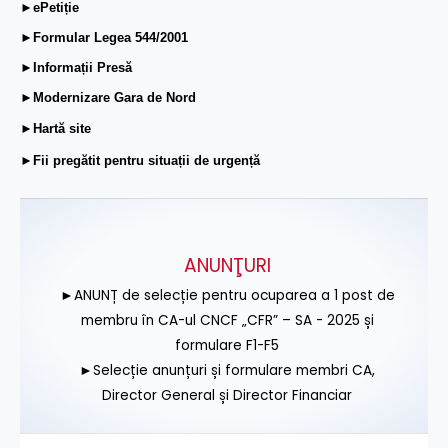
►ePetiție
►Formular Legea 544/2001
►Informații Presă
►Modernizare Gara de Nord
►Hartă site
►Fii pregătit pentru situații de urgență
ANUNŢURI
►ANUNȚ de selecție pentru ocuparea a 1 post de
membru în CA-ul CNCF „CFR” – SA - 2025 și
formulare F1-F5
►Selecție anunțuri și formulare membri CA,
Director General și Director Financiar