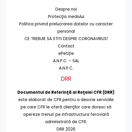
Despre noi
Protecţia mediului
Politica privind prelucrarea datelor cu caracter
personal
CE TREBUIE SA STITI DESPRE CORONAVIRUS!
Contact
ePetiție
A.N.P.C. – SAL
A.N.P.C.
DRR
Documentul de Referinţă al Reţelei CFR (DRR)
este elaborat de CFR pentru a descrie serviciile
pe care CFR le oferă clienţilor care doresc să
opereze trenuri pe infrastructura feroviară
administrată de CFR.
DRR 2026