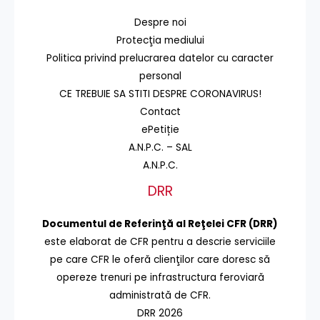
Despre noi
Protecţia mediului
Politica privind prelucrarea datelor cu caracter
personal
CE TREBUIE SA STITI DESPRE CORONAVIRUS!
Contact
ePetiție
A.N.P.C. – SAL
A.N.P.C.
DRR
Documentul de Referinţă al Reţelei CFR (DRR)
este elaborat de CFR pentru a descrie serviciile
pe care CFR le oferă clienţilor care doresc să
opereze trenuri pe infrastructura feroviară
administrată de CFR.
DRR 2026