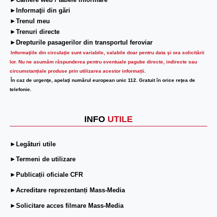
►Camere web / tabele informare
►Informaţii din gări
►Trenul meu
►Trenuri directe
►Drepturile pasagerilor din transportul feroviar
Informaţiile din circulaţie sunt variabile, valabile doar pentru data şi ora solicitării
lor.
Nu ne asumăm răspunderea pentru eventuale pagube directe, indirecte sau
circumstanțiale produse prin utilizarea acestor informații.
În caz de urgenţe, apelaţi numărul european unic 112. Gratuit în orice reţea de
telefonie.
INFO
UTILE
►Legături utile
►Termeni de utilizare
►Publicații oficiale CFR
►Acreditare reprezentanți Mass-Media
►Solicitare acces filmare Mass-Media