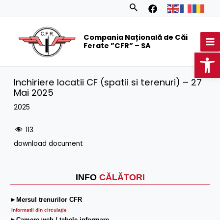
Skip
Search
to
MA
content
Compania Națională de Căi
M
Ferate ”CFR” – SA
Op
Inchiriere locatii CF (spatii si terenuri) – 27
Mai 2025
2025
113
download document
INFO
CĂLĂTORI
►Mersul trenurilor CFR
Informatii din circulaţie