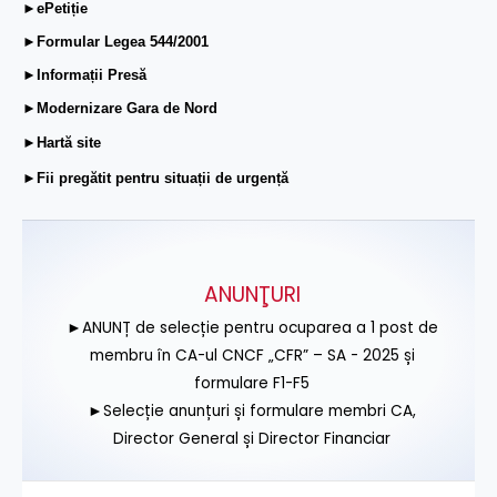
►ePetiție
►Formular Legea 544/2001
►Informații Presă
►Modernizare Gara de Nord
►Hartă site
►Fii pregătit pentru situații de urgență
ANUNŢURI
►ANUNȚ de selecție pentru ocuparea a 1 post de
membru în CA-ul CNCF „CFR” – SA - 2025 și
formulare F1-F5
►Selecție anunțuri și formulare membri CA,
Director General și Director Financiar