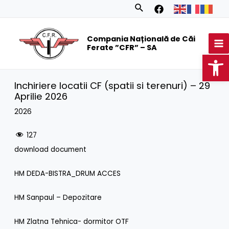
Skip
Search
to
MA
content
Compania Națională de Căi
M
Ferate ”CFR” – SA
Op
Inchiriere locatii CF (spatii si terenuri) – 29
Aprilie 2026
2026
127
download document
HM DEDA-BISTRA_DRUM ACCES
HM Sanpaul – Depozitare
HM Zlatna Tehnica- dormitor OTF