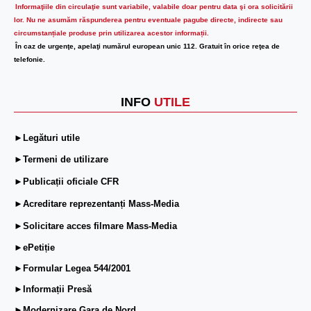
Informaţiile din circulaţie sunt variabile, valabile doar pentru data şi ora solicitării
lor.
Nu ne asumăm răspunderea pentru eventuale pagube directe, indirecte sau
circumstanțiale produse prin utilizarea acestor informații.
În caz de urgenţe, apelaţi numărul european unic 112. Gratuit în orice reţea de
telefonie.
INFO
UTILE
►Legături utile
►Termeni de utilizare
►Publicații oficiale CFR
►Acreditare reprezentanți Mass-Media
►Solicitare acces filmare Mass-Media
►ePetiție
►Formular Legea 544/2001
►Informații Presă
►Modernizare Gara de Nord