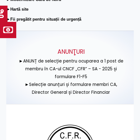
►Hartă site
►Fii pregătit pentru situații de urgență
ANUNŢURI
►ANUNȚ de selecție pentru ocuparea a 1 post de
membru în CA-ul CNCF „CFR” – SA - 2025 și
formulare F1-F5
►Selecție anunțuri și formulare membri CA,
Director General și Director Financiar