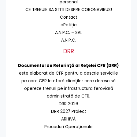
personal
CE TREBUIE SA STITI DESPRE CORONAVIRUS!
Contact
ePetiție
A.N.P.C. – SAL
A.N.P.C.
DRR
Documentul de Referinţă al Reţelei CFR (DRR)
este elaborat de CFR pentru a descrie serviciile
pe care CFR le oferă clienţilor care doresc să
opereze trenuri pe infrastructura feroviară
administrată de CFR.
DRR 2026
DRR 2027 Proiect
ARHIVĂ
Proceduri Operaționale