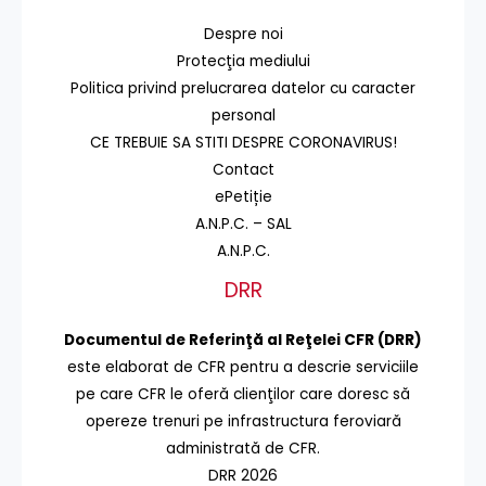
Despre noi
Protecţia mediului
Politica privind prelucrarea datelor cu caracter
personal
CE TREBUIE SA STITI DESPRE CORONAVIRUS!
Contact
ePetiție
A.N.P.C. – SAL
A.N.P.C.
DRR
Documentul de Referinţă al Reţelei CFR (DRR)
este elaborat de CFR pentru a descrie serviciile
pe care CFR le oferă clienţilor care doresc să
opereze trenuri pe infrastructura feroviară
administrată de CFR.
DRR 2026