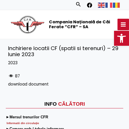
Skip
Search
to
MA
content
Compania Națională de Căi
M
Ferate ”CFR” – SA
Op
Inchiriere locatii CF (spatii si terenuri) – 29
Iunie 2023
2023
87
download document
INFO
CĂLĂTORI
►Mersul trenurilor CFR
Informatii din circulaţie