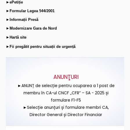
►ePetiție
►Formular Legea 544/2001
►Informații Presă
►Modernizare Gara de Nord
►Hartă site
►Fii pregătit pentru situații de urgență
ANUNŢURI
►ANUNȚ de selecție pentru ocuparea a 1 post de
membru în CA-ul CNCF „CFR” – SA - 2025 și
formulare F1-F5
►Selecție anunțuri și formulare membri CA,
Director General și Director Financiar