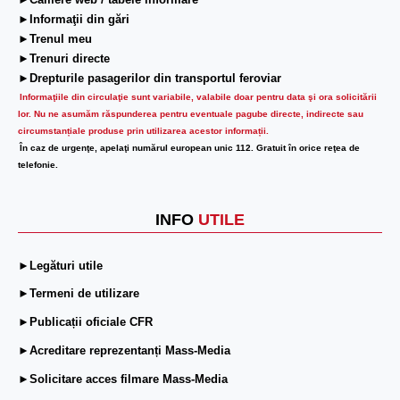
►Camere web / tabele informare
►Informaţii din gări
►Trenul meu
►Trenuri directe
►Drepturile pasagerilor din transportul feroviar
Informaţiile din circulaţie sunt variabile, valabile doar pentru data şi ora solicitării
lor.
Nu ne asumăm răspunderea pentru eventuale pagube directe, indirecte sau
circumstanțiale produse prin utilizarea acestor informații.
În caz de urgenţe, apelaţi numărul european unic 112. Gratuit în orice reţea de
telefonie.
INFO
UTILE
►Legături utile
►Termeni de utilizare
►Publicații oficiale CFR
►Acreditare reprezentanți Mass-Media
►Solicitare acces filmare Mass-Media