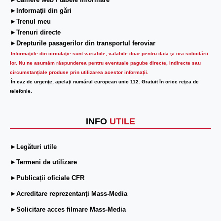
►Camere web / tabele informare
►Informaţii din gări
►Trenul meu
►Trenuri directe
►Drepturile pasagerilor din transportul feroviar
Informaţiile din circulaţie sunt variabile, valabile doar pentru data şi ora solicitării
lor.
Nu ne asumăm răspunderea pentru eventuale pagube directe, indirecte sau
circumstanțiale produse prin utilizarea acestor informații.
În caz de urgenţe, apelaţi numărul european unic 112. Gratuit în orice reţea de
telefonie.
INFO
UTILE
►Legături utile
►Termeni de utilizare
►Publicații oficiale CFR
►Acreditare reprezentanți Mass-Media
►Solicitare acces filmare Mass-Media