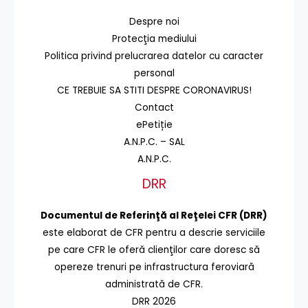
Despre noi
Protecţia mediului
Politica privind prelucrarea datelor cu caracter
personal
CE TREBUIE SA STITI DESPRE CORONAVIRUS!
Contact
ePetiție
A.N.P.C. – SAL
A.N.P.C.
DRR
Documentul de Referinţă al Reţelei CFR (DRR)
este elaborat de CFR pentru a descrie serviciile
pe care CFR le oferă clienţilor care doresc să
opereze trenuri pe infrastructura feroviară
administrată de CFR.
DRR 2026