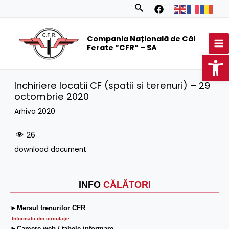
Skip
Search
to
MA
content
Compania Națională de Căi
M
Ferate ”CFR” – SA
Op
Inchiriere locatii CF (spatii si terenuri) – 29
octombrie 2020
Arhiva 2020
26
download document
INFO
CĂLĂTORI
►Mersul trenurilor CFR
Informatii din circulaţie