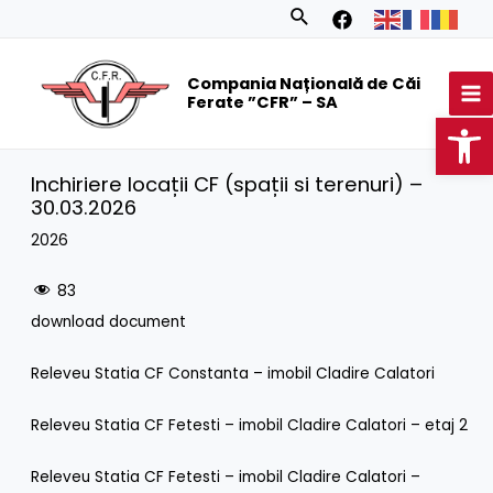
Skip
Search
to
MA
content
Compania Națională de Căi
M
Ferate ”CFR” – SA
Op
Inchiriere locații CF (spații si terenuri) –
30.03.2026
2026
83
download document
Releveu Statia CF Constanta – imobil Cladire Calatori
Releveu Statia CF Fetesti – imobil Cladire Calatori – etaj 2
Releveu Statia CF Fetesti – imobil Cladire Calatori –