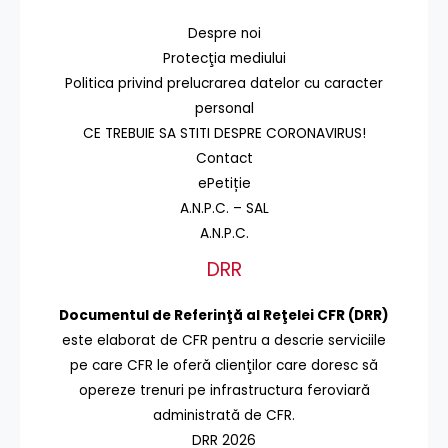
Despre noi
Protecţia mediului
Politica privind prelucrarea datelor cu caracter
personal
CE TREBUIE SA STITI DESPRE CORONAVIRUS!
Contact
ePetiție
A.N.P.C. – SAL
A.N.P.C.
DRR
Documentul de Referinţă al Reţelei CFR (DRR)
este elaborat de CFR pentru a descrie serviciile
pe care CFR le oferă clienţilor care doresc să
opereze trenuri pe infrastructura feroviară
administrată de CFR.
DRR 2026