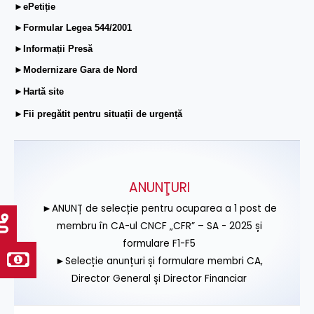
►ePetiție
►Formular Legea 544/2001
►Informații Presă
►Modernizare Gara de Nord
►Hartă site
►Fii pregătit pentru situații de urgență
ANUNŢURI
►ANUNȚ de selecție pentru ocuparea a 1 post de
membru în CA-ul CNCF „CFR” – SA - 2025 și
formulare F1-F5
►Selecție anunțuri și formulare membri CA,
Director General și Director Financiar