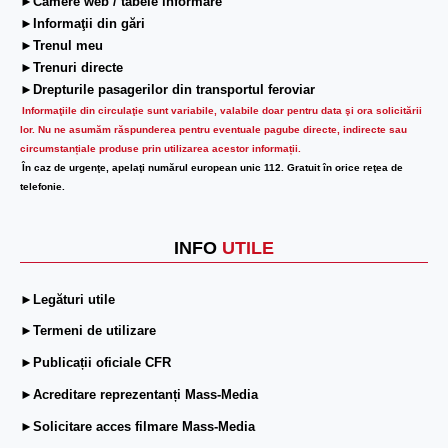
►Camere web / tabele informare
►Informaţii din gări
►Trenul meu
►Trenuri directe
►Drepturile pasagerilor din transportul feroviar
Informaţiile din circulaţie sunt variabile, valabile doar pentru data şi ora solicitării
lor.
Nu ne asumăm răspunderea pentru eventuale pagube directe, indirecte sau
circumstanțiale produse prin utilizarea acestor informații.
În caz de urgenţe, apelaţi numărul european unic 112. Gratuit în orice reţea de
telefonie.
INFO
UTILE
►Legături utile
►Termeni de utilizare
►Publicații oficiale CFR
►Acreditare reprezentanți Mass-Media
►Solicitare acces filmare Mass-Media