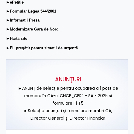
►ePetiție
►Formular Legea 544/2001
►Informații Presă
►Modernizare Gara de Nord
►Hartă site
►Fii pregătit pentru situații de urgență
ANUNŢURI
►ANUNȚ de selecție pentru ocuparea a 1 post de
membru în CA-ul CNCF „CFR” – SA - 2025 și
formulare F1-F5
►Selecție anunțuri și formulare membri CA,
Director General și Director Financiar