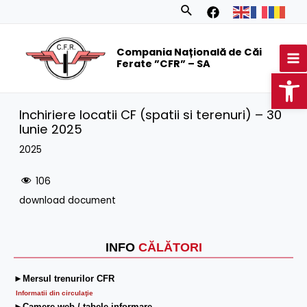
Skip
Search
to
MA
content
Compania Națională de Căi
M
Ferate ”CFR” – SA
Op
Inchiriere locatii CF (spatii si terenuri) – 30
Iunie 2025
2025
106
download document
INFO
CĂLĂTORI
►Mersul trenurilor CFR
Informatii din circulaţie