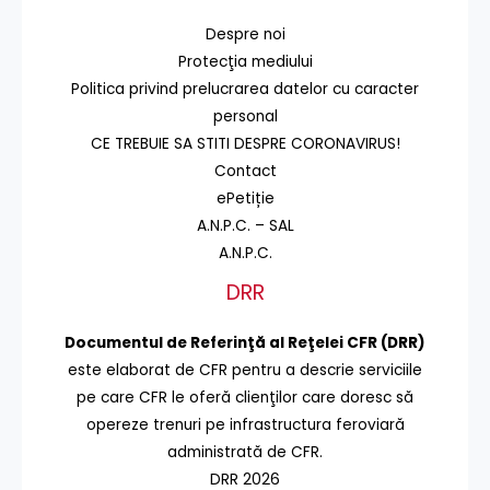
Despre noi
Protecţia mediului
Politica privind prelucrarea datelor cu caracter
personal
CE TREBUIE SA STITI DESPRE CORONAVIRUS!
Contact
ePetiție
A.N.P.C. – SAL
A.N.P.C.
DRR
Documentul de Referinţă al Reţelei CFR (DRR)
este elaborat de CFR pentru a descrie serviciile
pe care CFR le oferă clienţilor care doresc să
opereze trenuri pe infrastructura feroviară
administrată de CFR.
DRR 2026