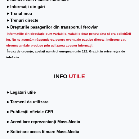
►Camere web / tabele informare
►Informaţii din gări
►Trenul meu
►Trenuri directe
►Drepturile pasagerilor din transportul feroviar
Informaţiile din circulaţie sunt variabile, valabile doar pentru data şi ora solicitării
lor.
Nu ne asumăm răspunderea pentru eventuale pagube directe, indirecte sau
circumstanțiale produse prin utilizarea acestor informații.
În caz de urgenţe, apelaţi numărul european unic 112. Gratuit în orice reţea de
telefonie.
INFO
UTILE
►Legături utile
►Termeni de utilizare
►Publicații oficiale CFR
►Acreditare reprezentanți Mass-Media
►Solicitare acces filmare Mass-Media