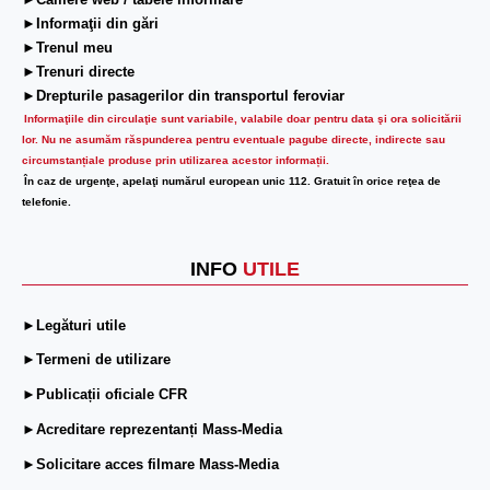
►Camere web / tabele informare
►Informaţii din gări
►Trenul meu
►Trenuri directe
►Drepturile pasagerilor din transportul feroviar
Informaţiile din circulaţie sunt variabile, valabile doar pentru data şi ora solicitării
lor.
Nu ne asumăm răspunderea pentru eventuale pagube directe, indirecte sau
circumstanțiale produse prin utilizarea acestor informații.
În caz de urgenţe, apelaţi numărul european unic 112. Gratuit în orice reţea de
telefonie.
INFO
UTILE
►Legături utile
►Termeni de utilizare
►Publicații oficiale CFR
►Acreditare reprezentanți Mass-Media
►Solicitare acces filmare Mass-Media