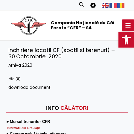
Skip
Search
to
MA
content
Compania Națională de Căi
M
Ferate ”CFR” – SA
Op
Inchiriere locatii CF (spatii si terenuri) –
30.Octombrie. 2020
Arhiva 2020
30
download document
INFO
CĂLĂTORI
►Mersul trenurilor CFR
Informatii din circulaţie