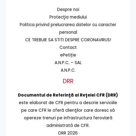
Despre noi
Protecţia mediului
Politica privind prelucrarea datelor cu caracter
personal
CE TREBUIE SA STITI DESPRE CORONAVIRUS!
Contact
ePetiție
A.N.P.C. – SAL
A.N.P.C.
DRR
Documentul de Referinţă al Reţelei CFR (DRR)
este elaborat de CFR pentru a descrie serviciile
pe care CFR le oferă clienţilor care doresc să
opereze trenuri pe infrastructura feroviară
administrată de CFR.
DRR 2026