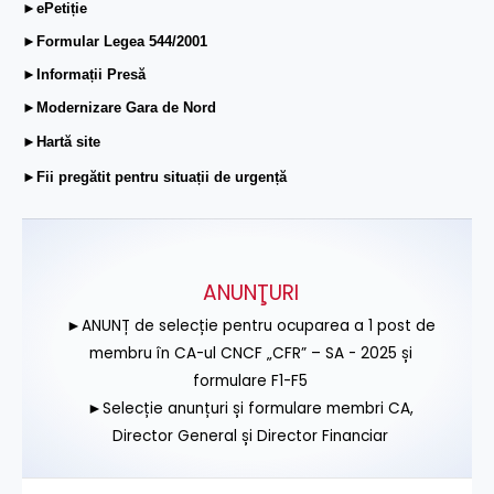
►ePetiție
►Formular Legea 544/2001
►Informații Presă
►Modernizare Gara de Nord
►Hartă site
►Fii pregătit pentru situații de urgență
ANUNŢURI
►ANUNȚ de selecție pentru ocuparea a 1 post de
membru în CA-ul CNCF „CFR” – SA - 2025 și
formulare F1-F5
►Selecție anunțuri și formulare membri CA,
Director General și Director Financiar