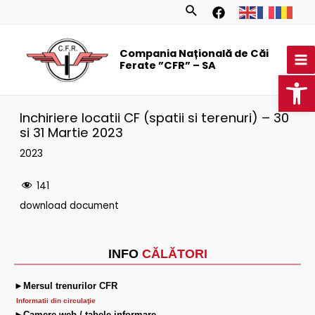
Skip
Search
to
MA
content
Compania Națională de Căi
M
Ferate ”CFR” – SA
Op
Inchiriere locatii CF (spatii si terenuri) – 30
si 31 Martie 2023
2023
141
download document
INFO
CĂLĂTORI
►Mersul trenurilor CFR
Informatii din circulaţie