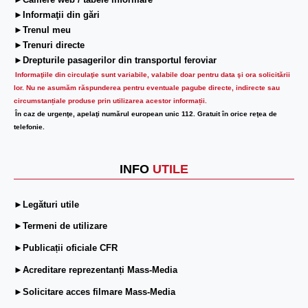
►Camere web / tabele informare
►Informaţii din gări
►Trenul meu
►Trenuri directe
►Drepturile pasagerilor din transportul feroviar
Informaţiile din circulaţie sunt variabile, valabile doar pentru data şi ora solicitării
lor.
Nu ne asumăm răspunderea pentru eventuale pagube directe, indirecte sau
circumstanțiale produse prin utilizarea acestor informații.
În caz de urgenţe, apelaţi numărul european unic 112. Gratuit în orice reţea de
telefonie.
INFO
UTILE
►Legături utile
►Termeni de utilizare
►Publicații oficiale CFR
►Acreditare reprezentanți Mass-Media
►Solicitare acces filmare Mass-Media