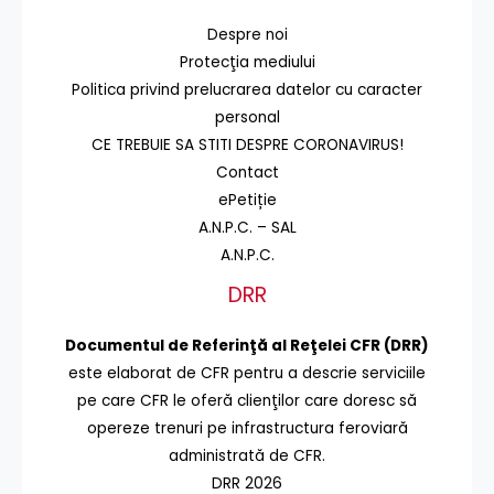
Despre noi
Protecţia mediului
Politica privind prelucrarea datelor cu caracter
personal
CE TREBUIE SA STITI DESPRE CORONAVIRUS!
Contact
ePetiție
A.N.P.C. – SAL
A.N.P.C.
DRR
Documentul de Referinţă al Reţelei CFR (DRR)
este elaborat de CFR pentru a descrie serviciile
pe care CFR le oferă clienţilor care doresc să
opereze trenuri pe infrastructura feroviară
administrată de CFR.
DRR 2026