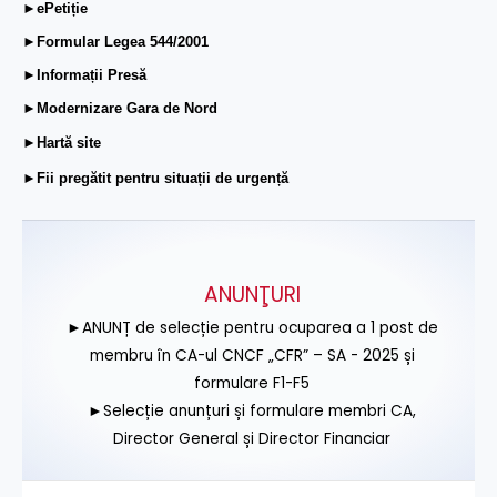
►ePetiție
►Formular Legea 544/2001
►Informații Presă
►Modernizare Gara de Nord
►Hartă site
►Fii pregătit pentru situații de urgență
ANUNŢURI
►ANUNȚ de selecție pentru ocuparea a 1 post de
membru în CA-ul CNCF „CFR” – SA - 2025 și
formulare F1-F5
►Selecție anunțuri și formulare membri CA,
Director General și Director Financiar