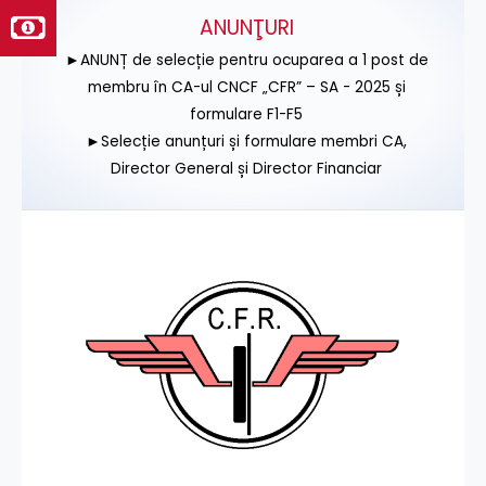
ANUNŢURI
►ANUNȚ de selecție pentru ocuparea a 1 post de
membru în CA-ul CNCF „CFR” – SA - 2025 și
formulare F1-F5
►Selecție anunțuri și formulare membri CA,
Director General și Director Financiar