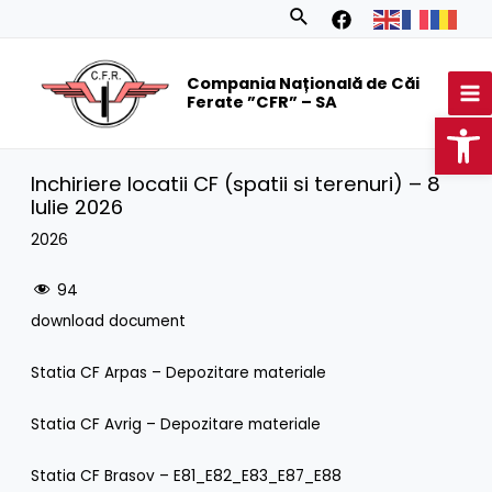
Skip
Search
to
MA
content
Compania Națională de Căi
M
Ferate ”CFR” – SA
Op
Inchiriere locatii CF (spatii si terenuri) – 8
Iulie 2026
2026
94
download document
Statia CF Arpas – Depozitare materiale
Statia CF Avrig – Depozitare materiale
Statia CF Brasov – E81_E82_E83_E87_E88