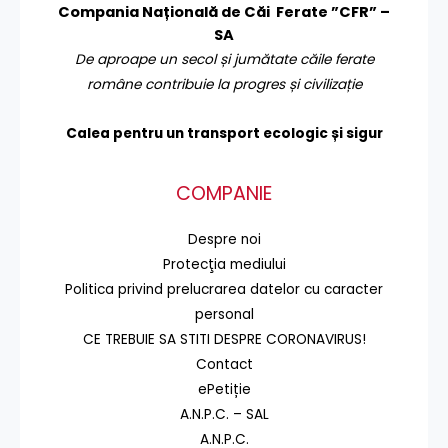
Compania Națională de Căi Ferate ”CFR” –
SA
De aproape un secol și jumătate căile ferate
române contribuie la progres și civilizație
Calea pentru un transport
ecologic și sigur
COMPANIE
Despre noi
Protecţia mediului
Politica privind prelucrarea datelor cu caracter
personal
CE TREBUIE SA STITI DESPRE CORONAVIRUS!
Contact
ePetiție
A.N.P.C. – SAL
A.N.P.C.