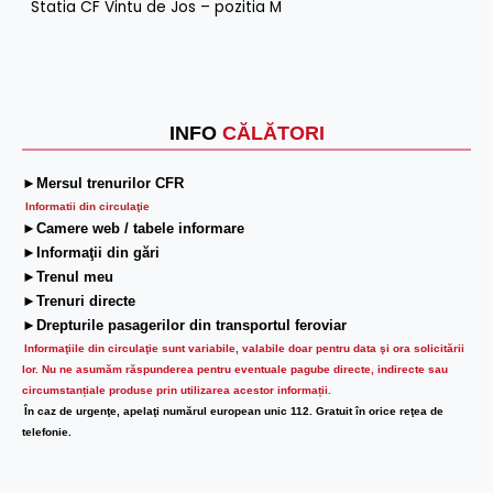
Statia CF Vintu de Jos – pozitia M
INFO
CĂLĂTORI
►Mersul trenurilor CFR
Informatii din circulaţie
►Camere web / tabele informare
►Informaţii din gări
►Trenul meu
►Trenuri directe
►Drepturile pasagerilor din transportul feroviar
Informaţiile din circulaţie sunt variabile, valabile doar pentru data şi ora solicitării
lor.
Nu ne asumăm răspunderea pentru eventuale pagube directe, indirecte sau
circumstanțiale produse prin utilizarea acestor informații.
În caz de urgenţe, apelaţi numărul european unic 112. Gratuit în orice reţea de
telefonie.