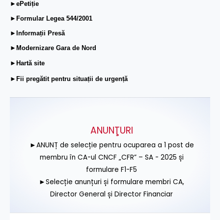
►ePetiție
►Formular Legea 544/2001
►Informații Presă
►Modernizare Gara de Nord
►Hartă site
►Fii pregătit pentru situații de urgență
ANUNŢURI
►ANUNȚ de selecție pentru ocuparea a 1 post de
membru în CA-ul CNCF „CFR” – SA - 2025 și
formulare F1-F5
►Selecție anunțuri și formulare membri CA,
Director General și Director Financiar