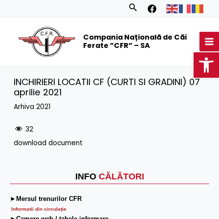
Skip
Search
to
MA
content
Compania Națională de Căi
M
Ferate ”CFR” – SA
Op
INCHIRIERI LOCATII CF (CURTI SI GRADINI) 07
aprilie 2021
Arhiva 2021
32
download document
INFO
CĂLĂTORI
►Mersul trenurilor CFR
Informatii din circulaţie