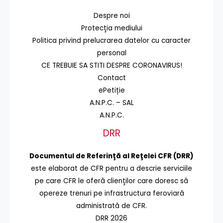
Despre noi
Protecţia mediului
Politica privind prelucrarea datelor cu caracter
personal
CE TREBUIE SA STITI DESPRE CORONAVIRUS!
Contact
ePetiție
A.N.P.C. – SAL
A.N.P.C.
DRR
Documentul de Referinţă al Reţelei CFR (DRR)
este elaborat de CFR pentru a descrie serviciile
pe care CFR le oferă clienţilor care doresc să
opereze trenuri pe infrastructura feroviară
administrată de CFR.
DRR 2026