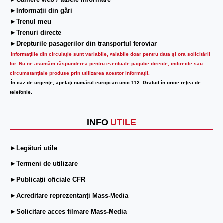
►Camere web / tabele informare
►Informaţii din gări
►Trenul meu
►Trenuri directe
►Drepturile pasagerilor din transportul feroviar
Informaţiile din circulaţie sunt variabile, valabile doar pentru data şi ora solicitării
lor.
Nu ne asumăm răspunderea pentru eventuale pagube directe, indirecte sau
circumstanțiale produse prin utilizarea acestor informații.
În caz de urgenţe, apelaţi numărul european unic 112. Gratuit în orice reţea de
telefonie.
INFO
UTILE
►Legături utile
►Termeni de utilizare
►Publicații oficiale CFR
►Acreditare reprezentanți Mass-Media
►Solicitare acces filmare Mass-Media