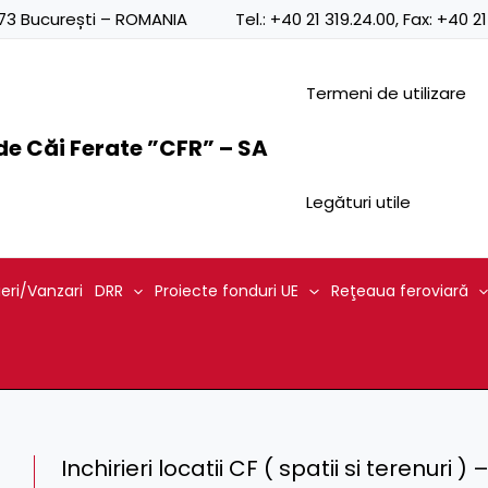
0873 București – ROMANIA
Tel.:
+40 21 319.24.00
, Fax:
+40 21
Termeni de utilizare
e Căi Ferate ”CFR” – SA
Legături utile
ieri/Vanzari
DRR
Proiecte fonduri UE
Reţeaua feroviară
Inchirieri locatii CF ( spatii si terenuri 