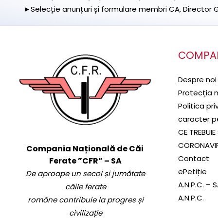
►Selecție anunțuri și formulare membri CA, Director Ge
COMPA
Despre noi
Protecţia 
Politica pr
caracter p
CE TREBUIE 
CORONAVI
Compania Națională de Căi
Contact
Ferate ”CFR” – SA
ePetiție
De aproape un secol și jumătate
A.N.P.C. – 
căile ferate
A.N.P.C.
române contribuie la progres și
civilizație