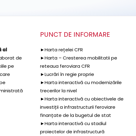
PUNCT DE INFORMARE
 al
►Harta rețelei CFR
aborat de
►Harta – Cresterea mobilitatii pe
iile pe
reteaua feroviara CFR
 care
►Lucrări în regie proprie
 pe
►Harta interactivă cu modernizările
dministrată
trecerilor la nivel
►Harta interactivă cu obiectivele de
investiții a infrastructurii feroviare
finanțate de la bugetul de stat
►Harta interactivă cu stadiul
proiectelor de infrastructură