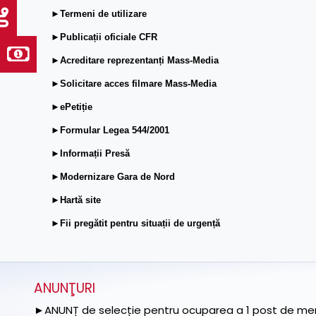
►Termeni de utilizare
►Publicații oficiale CFR
►Acreditare reprezentanți Mass-Media
►Solicitare acces filmare Mass-Media
►ePetiție
►Formular Legea 544/2001
►Informații Presă
►Modernizare Gara de Nord
►Hartă site
►Fii pregătit pentru situații de urgență
ANUNŢURI
►ANUNȚ de selecție pentru ocuparea a 1 post de memb