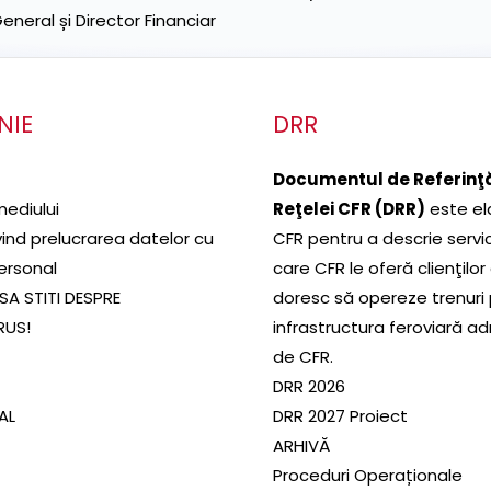
neral și Director Financiar
NIE
DRR
Documentul de Referinţă
mediului
Reţelei CFR (DRR)
este el
ivind prelucrarea datelor cu
CFR pentru a descrie servic
ersonal
care CFR le oferă clienţilor
SA STITI DESPRE
doresc să opereze trenuri
RUS!
infrastructura feroviară a
de CFR.
DRR 2026
SAL
DRR 2027 Proiect
ARHIVĂ
Proceduri Operaționale