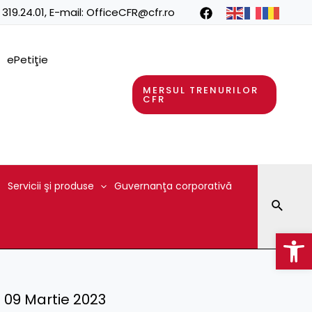
 319.24.01
, E-mail:
OfficeCFR@cfr.ro
ePetiţie
MERSUL TRENURILOR
CFR
Servicii şi produse
Guvernanţa corporativă
Searc
Op
) – 09 Martie 2023