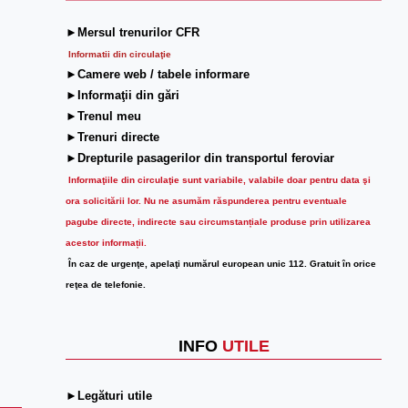
►Mersul trenurilor CFR
Informatii din circulaţie
►Camere web / tabele informare
►Informaţii din gări
►Trenul meu
►Trenuri directe
►Drepturile pasagerilor din transportul feroviar
Informaţiile din circulaţie sunt variabile, valabile doar pentru data şi
ora solicitării lor.
Nu ne asumăm răspunderea pentru eventuale
pagube directe, indirecte sau circumstanțiale produse prin utilizarea
acestor informații.
În caz de urgenţe, apelaţi numărul european unic 112. Gratuit în orice
reţea de telefonie.
INFO
UTILE
►Legături utile