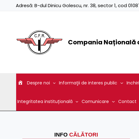
Skip
Adresă:
B-dul Dinicu Golescu, nr. 38, sector 1, cod 01
to
content
Compania Națională d
Despre noi
Informaţii de interes public
Inchir
Integritatea instituțională
Comunicare
Contact
INFO
CĂLĂTORI