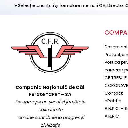
►Selecție anunțuri și formulare membri CA, Director Ge
COMPA
Despre noi
Protecţia 
Politica pr
caracter p
CE TREBUIE 
CORONAVI
Compania Națională de Căi
Contact
Ferate ”CFR” – SA
ePetiție
De aproape un secol și jumătate
A.N.P.C. – 
căile ferate
A.N.P.C.
române contribuie la progres și
civilizație