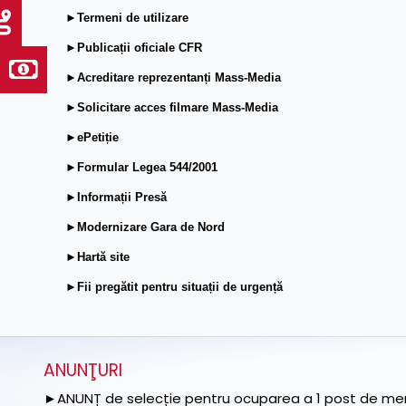
►Termeni de utilizare
►Publicații oficiale CFR
►Acreditare reprezentanți Mass-Media
►Solicitare acces filmare Mass-Media
►ePetiție
►Formular Legea 544/2001
►Informații Presă
►Modernizare Gara de Nord
►Hartă site
►Fii pregătit pentru situații de urgență
ANUNŢURI
►ANUNȚ de selecție pentru ocuparea a 1 post de memb