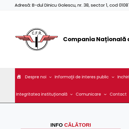
Skip
Adresă:
B-dul Dinicu Golescu, nr. 38, sector 1, cod 01
to
content
Compania Națională d
Despre noi
Informaţii de interes public
Inchir
Integritatea instituțională
Comunicare
Contact
INFO
CĂLĂTORI