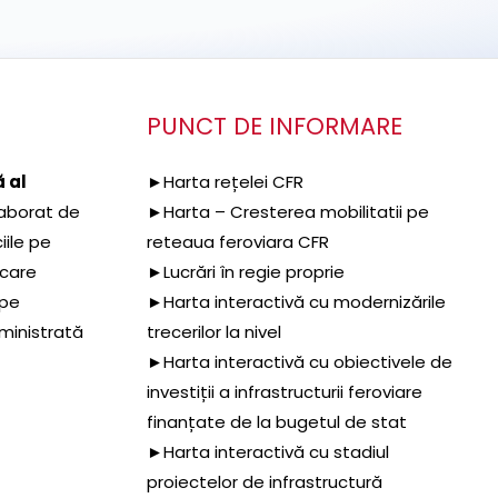
PUNCT DE INFORMARE
 al
►Harta rețelei CFR
aborat de
►Harta – Cresterea mobilitatii pe
iile pe
reteaua feroviara CFR
 care
►Lucrări în regie proprie
 pe
►Harta interactivă cu modernizările
dministrată
trecerilor la nivel
►Harta interactivă cu obiectivele de
investiții a infrastructurii feroviare
finanțate de la bugetul de stat
►Harta interactivă cu stadiul
proiectelor de infrastructură