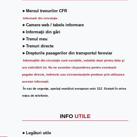
►Mersul trenurilor CFR
Informatii din circulaţie
►Camere web / tabele informare
►Informaţii din gări
►Trenul meu
►Trenuri directe
►Drepturile pasagerilor din transportul feroviar
Informaţiile din circulaţie sunt variabile, valabile doar pentru data şi
ora solicitării lor.
Nu ne asumăm răspunderea pentru eventuale
pagube directe, indirecte sau circumstanțiale produse prin utilizarea
acestor informații.
În caz de urgenţe, apelaţi numărul european unic 112. Gratuit în orice
reţea de telefonie.
INFO
UTILE
►Legături utile