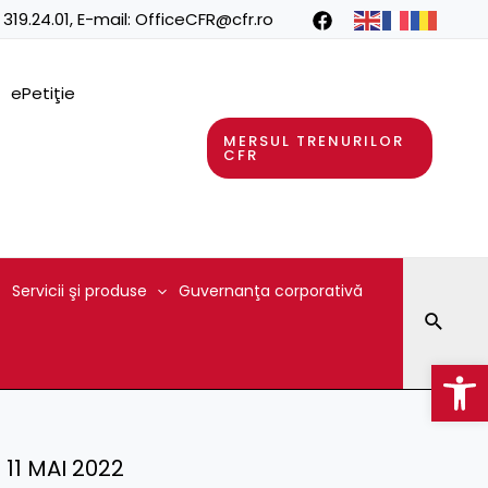
 319.24.01
, E-mail:
OfficeCFR@cfr.ro
ePetiţie
MERSUL TRENURILOR
CFR
Servicii şi produse
Guvernanţa corporativă
Searc
Op
 – 11 MAI 2022