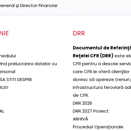
neral și Director Financiar
NIE
DRR
Documentul de Referinţă
mediului
Reţelei CFR (DRR)
este el
ivind prelucrarea datelor cu
CFR pentru a descrie servic
ersonal
care CFR le oferă clienţilor
SA STITI DESPRE
doresc să opereze trenuri
RUS!
infrastructura feroviară a
de CFR.
DRR 2026
SAL
DRR 2027 Proiect
ARHIVĂ
Proceduri Operaționale