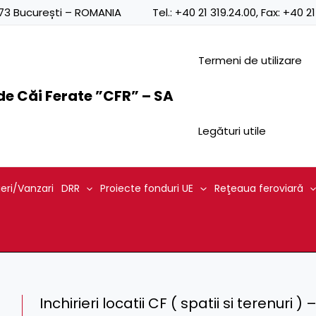
0873 București – ROMANIA
Tel.:
+40 21 319.24.00
, Fax:
+40 21
Termeni de utilizare
e Căi Ferate ”CFR” – SA
Legături utile
ieri/Vanzari
DRR
Proiecte fonduri UE
Reţeaua feroviară
Inchirieri locatii CF ( spatii si terenuri )