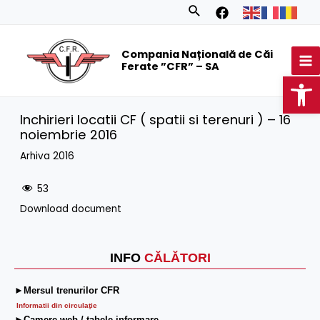
Skip
Search
to
MA
content
Compania Națională de Căi
M
Ferate ”CFR” – SA
Op
Inchirieri locatii CF ( spatii si terenuri ) – 16
noiembrie 2016
Arhiva 2016
53
Download document
INFO
CĂLĂTORI
►Mersul trenurilor CFR
Informatii din circulaţie