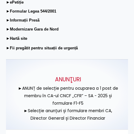
►ePetiție
►Formular Legea 544/2001
►Informații Presă
►Modernizare Gara de Nord
►Hartă site
►Fii pregătit pentru situații de urgență
ANUNŢURI
►ANUNȚ de selecție pentru ocuparea a 1 post de
membru în CA-ul CNCF „CFR” – SA - 2025 și
formulare F1-F5
►Selecție anunțuri și formulare membri CA,
Director General și Director Financiar