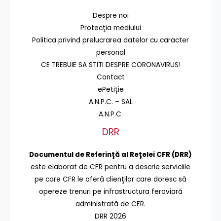
Despre noi
Protecţia mediului
Politica privind prelucrarea datelor cu caracter
personal
CE TREBUIE SA STITI DESPRE CORONAVIRUS!
Contact
ePetiție
A.N.P.C. – SAL
A.N.P.C.
DRR
Documentul de Referinţă al Reţelei CFR (DRR)
este elaborat de CFR pentru a descrie serviciile
pe care CFR le oferă clienţilor care doresc să
opereze trenuri pe infrastructura feroviară
administrată de CFR.
DRR 2026