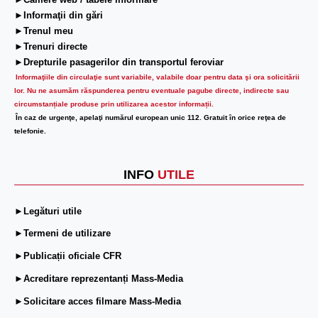
►Camere web / tabele informare
►Informaţii din gări
►Trenul meu
►Trenuri directe
►Drepturile pasagerilor din transportul feroviar
Informaţiile din circulaţie sunt variabile, valabile doar pentru data şi ora solicitării
lor.
Nu ne asumăm răspunderea pentru eventuale pagube directe, indirecte sau
circumstanțiale produse prin utilizarea acestor informații.
În caz de urgenţe, apelaţi numărul european unic 112. Gratuit în orice reţea de
telefonie.
INFO
UTILE
►Legături utile
►Termeni de utilizare
►Publicații oficiale CFR
►Acreditare reprezentanți Mass-Media
►Solicitare acces filmare Mass-Media