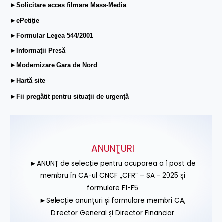
►Solicitare acces filmare Mass-Media
►ePetiție
►Formular Legea 544/2001
►Informații Presă
►Modernizare Gara de Nord
►Hartă site
►Fii pregătit pentru situații de urgență
ANUNŢURI
►ANUNȚ de selecție pentru ocuparea a 1 post de
membru în CA-ul CNCF „CFR” – SA - 2025 și
formulare F1-F5
►Selecție anunțuri și formulare membri CA,
Director General și Director Financiar