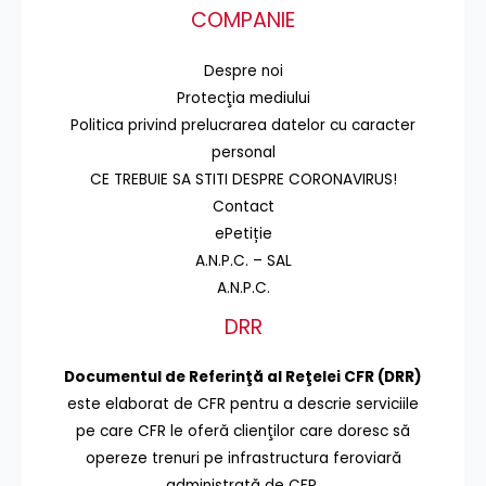
COMPANIE
Despre noi
Protecţia mediului
Politica privind prelucrarea datelor cu caracter
personal
CE TREBUIE SA STITI DESPRE CORONAVIRUS!
Contact
ePetiție
A.N.P.C. – SAL
A.N.P.C.
DRR
Documentul de Referinţă al Reţelei CFR (DRR)
este elaborat de CFR pentru a descrie serviciile
pe care CFR le oferă clienţilor care doresc să
opereze trenuri pe infrastructura feroviară
administrată de CFR.