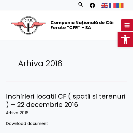
Skip
Posts
Search
to
navigation
MA
content
Compania Națională de Căi
M
Ferate ”CFR” – SA
Op
Arhiva 2016
Inchirieri locatii CF ( spatii si terenuri
) – 22 decembrie 2016
Arhiva 2016
Download document