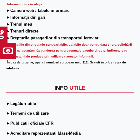
Informatii din circulaţie
►Camere web / tabele informare
►Informaţii din gări
►Trenul meu
►Trenuri directe
►Drepturile pasagerilor din transportul feroviar
Informaţiile din circulaţie sunt variabile, valabile doar pentru data şi ora solicitării
lor.
Nu ne asumăm răspunderea pentru eventuale pagube directe, indirecte sau
circumstanțiale produse prin utilizarea acestor informații.
În caz de urgenţe, apelaţi numărul european unic 112. Gratuit în orice reţea de
telefonie.
INFO
UTILE
►Legături utile
►Termeni de utilizare
►Publicații oficiale CFR
►Acreditare reprezentanți Mass-Media