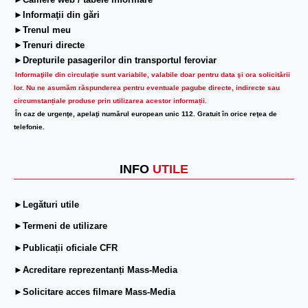
►Camere web / tabele informare
►Informaţii din gări
►Trenul meu
►Trenuri directe
►Drepturile pasagerilor din transportul feroviar
Informaţiile din circulaţie sunt variabile, valabile doar pentru data şi ora solicitării
lor.
Nu ne asumăm răspunderea pentru eventuale pagube directe, indirecte sau
circumstanțiale produse prin utilizarea acestor informații.
În caz de urgenţe, apelaţi numărul european unic 112. Gratuit în orice reţea de
telefonie.
INFO
UTILE
►Legături utile
►Termeni de utilizare
►Publicații oficiale CFR
►Acreditare reprezentanți Mass-Media
►Solicitare acces filmare Mass-Media