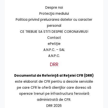
Despre noi
Protecţia mediului
Politica privind prelucrarea datelor cu caracter
personal
CE TREBUIE SA STITI DESPRE CORONAVIRUS!
Contact
ePetiție
A.N.P.C. – SAL
A.N.P.C.
DRR
Documentul de Referinţă al Reţelei CFR (DRR)
este elaborat de CFR pentru a descrie serviciile
pe care CFR le oferă clienţilor care doresc să
opereze trenuri pe infrastructura feroviară
administrată de CFR.
DRR 2026