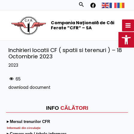
Skip
Search
to
MA
content
Compania Națională de Căi
M
Ferate ”CFR” – SA
Op
Inchirieri locatii CF ( spatii si terenuri ) – 18
Octombrie 2023
2023
65
download document
INFO
CĂLĂTORI
►Mersul trenurilor CFR
Informatii din circulaţie