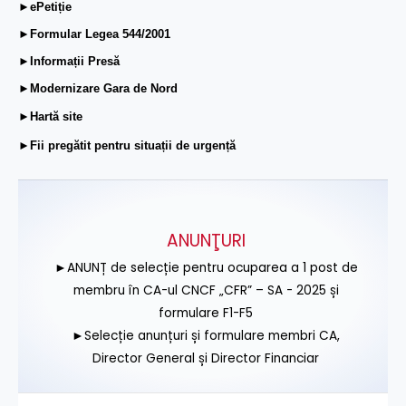
►ePetiție
►Formular Legea 544/2001
►Informații Presă
►Modernizare Gara de Nord
►Hartă site
►Fii pregătit pentru situații de urgență
ANUNŢURI
►ANUNȚ de selecție pentru ocuparea a 1 post de
membru în CA-ul CNCF „CFR” – SA - 2025 și
formulare F1-F5
►Selecție anunțuri și formulare membri CA,
Director General și Director Financiar