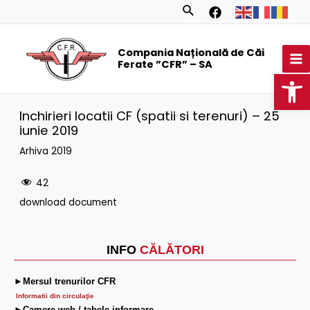
Skip
Search
to
MA
content
Compania Națională de Căi
M
Ferate ”CFR” – SA
Op
Inchirieri locatii CF (spatii si terenuri) – 25
iunie 2019
Arhiva 2019
42
download document
INFO
CĂLĂTORI
►Mersul trenurilor CFR
Informatii din circulaţie