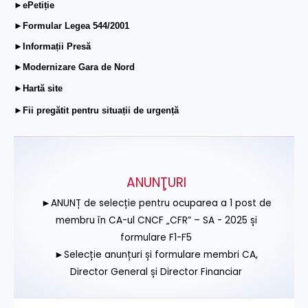
►ePetiție
►Formular Legea 544/2001
►Informații Presă
►Modernizare Gara de Nord
►Hartă site
►Fii pregătit pentru situații de urgență
ANUNŢURI
►ANUNȚ de selecție pentru ocuparea a 1 post de
membru în CA-ul CNCF „CFR” – SA - 2025 și
formulare F1-F5
►Selecție anunțuri și formulare membri CA,
Director General și Director Financiar