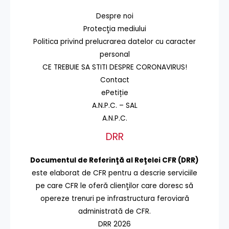
Despre noi
Protecţia mediului
Politica privind prelucrarea datelor cu caracter
personal
CE TREBUIE SA STITI DESPRE CORONAVIRUS!
Contact
ePetiție
A.N.P.C. – SAL
A.N.P.C.
DRR
Documentul de Referinţă al Reţelei CFR (DRR)
este elaborat de CFR pentru a descrie serviciile
pe care CFR le oferă clienţilor care doresc să
opereze trenuri pe infrastructura feroviară
administrată de CFR.
DRR 2026