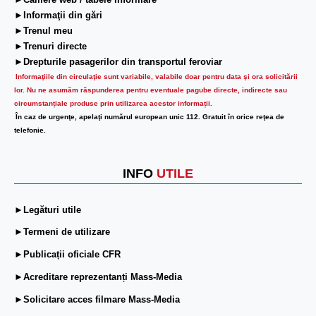
►Camere web / tabele informare
►Informaţii din gări
►Trenul meu
►Trenuri directe
►Drepturile pasagerilor din transportul feroviar
Informaţiile din circulaţie sunt variabile, valabile doar pentru data şi ora solicitării
lor.
Nu ne asumăm răspunderea pentru eventuale pagube directe, indirecte sau
circumstanțiale produse prin utilizarea acestor informații.
În caz de urgenţe, apelaţi numărul european unic 112. Gratuit în orice reţea de
telefonie.
INFO
UTILE
►Legături utile
►Termeni de utilizare
►Publicații oficiale CFR
►Acreditare reprezentanți Mass-Media
►Solicitare acces filmare Mass-Media