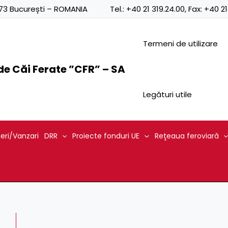
0873 București – ROMANIA
Tel.:
+40 21 319.24.00
, Fax:
+40 21
Termeni de utilizare
e Căi Ferate ”CFR” – SA
Legături utile
ieri/Vanzari
DRR
Proiecte fonduri UE
Reţeaua feroviară