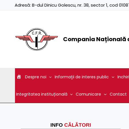
Skip
Adresă:
B-dul Dinicu Golescu, nr. 38, sector 1, cod 01
to
content
Compania Națională d
Despre noi
Informaţii de interes public
Inchir
Integritatea instituțională
Comunicare
Contact
INFO
CĂLĂTORI