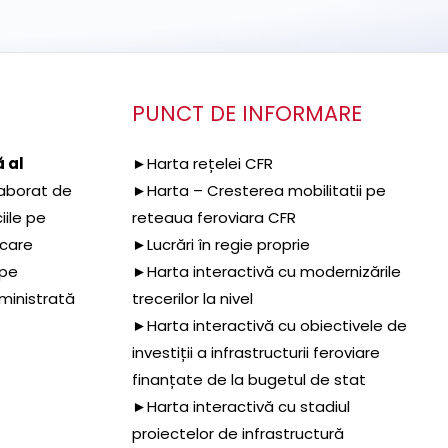
PUNCT DE INFORMARE
 al
►Harta rețelei CFR
aborat de
►Harta – Cresterea mobilitatii pe
iile pe
reteaua feroviara CFR
 care
►Lucrări în regie proprie
 pe
►Harta interactivă cu modernizările
dministrată
trecerilor la nivel
►Harta interactivă cu obiectivele de
investiții a infrastructurii feroviare
finanțate de la bugetul de stat
►Harta interactivă cu stadiul
proiectelor de infrastructură