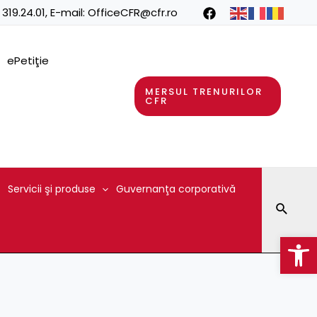
 319.24.01
, E-mail:
OfficeCFR@cfr.ro
ePetiţie
MERSUL TRENURILOR
CFR
Servicii şi produse
Guvernanţa corporativă
Searc
Op