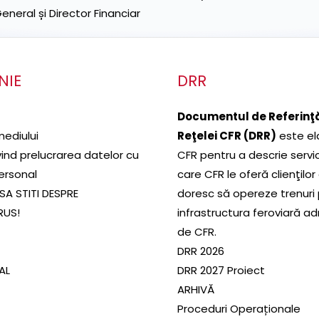
neral și Director Financiar
NIE
DRR
Documentul de Referinţă
mediului
Reţelei CFR (DRR)
este el
ivind prelucrarea datelor cu
CFR pentru a descrie servic
ersonal
care CFR le oferă clienţilor
SA STITI DESPRE
doresc să opereze trenuri
RUS!
infrastructura feroviară a
de CFR.
DRR 2026
SAL
DRR 2027 Proiect
ARHIVĂ
Proceduri Operaționale