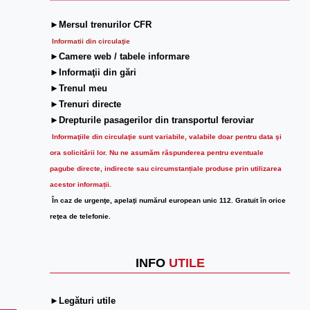
►Mersul trenurilor CFR
Informatii din circulaţie
►Camere web / tabele informare
►Informaţii din gări
►Trenul meu
►Trenuri directe
►Drepturile pasagerilor din transportul feroviar
Informaţiile din circulaţie sunt variabile, valabile doar pentru data şi
ora solicitării lor.
Nu ne asumăm răspunderea pentru eventuale
pagube directe, indirecte sau circumstanțiale produse prin utilizarea
acestor informații.
În caz de urgenţe, apelaţi numărul european unic 112. Gratuit în orice
reţea de telefonie.
INFO
UTILE
►Legături utile