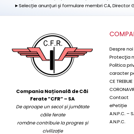
►Selecție anunțuri și formulare membri CA, Director Ge
COMPA
Despre noi
Protecţia 
Politica pr
caracter p
CE TREBUIE 
CORONAVI
Compania Națională de Căi
Contact
Ferate ”CFR” – SA
ePetiție
De aproape un secol și jumătate
A.N.P.C. – 
căile ferate
A.N.P.C.
române contribuie la progres și
civilizație