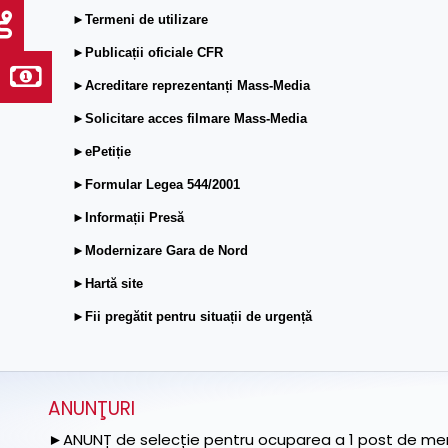
►Termeni de utilizare
►Publicații oficiale CFR
►Acreditare reprezentanți Mass-Media
►Solicitare acces filmare Mass-Media
►ePetiție
►Formular Legea 544/2001
►Informații Presă
►Modernizare Gara de Nord
►Hartă site
►Fii pregătit pentru situații de urgență
ANUNŢURI
►ANUNȚ de selecție pentru ocuparea a 1 post de memb