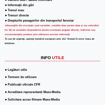
►Camere web / tabele informare
►Informaţii din gări
►Trenul meu
►Trenuri directe
►Drepturile pasagerilor din transportul feroviar
Informaţiile din circulaţie sunt variabile, valabile doar pentru data şi ora solicitării
lor.
Nu ne asumăm răspunderea pentru eventuale pagube directe, indirecte sau
circumstanțiale produse prin utilizarea acestor informații.
În caz de urgenţe, apelaţi numărul european unic 112. Gratuit în orice reţea de
telefonie.
INFO
UTILE
►Legături utile
►Termeni de utilizare
►Publicații oficiale CFR
►Acreditare reprezentanți Mass-Media
►Solicitare acces filmare Mass-Media