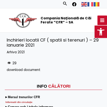
Skip
Search
to
MA
content
Compania Națională de Căi
M
Ferate ”CFR” – SA
Op
Inchirieri locatii CF ( spatii si terenuri ) – 29
ianuarie 2021
Arhiva 2021
29
download document
INFO
CĂLĂTORI
►Mersul trenurilor CFR
Informatii din circulaţie