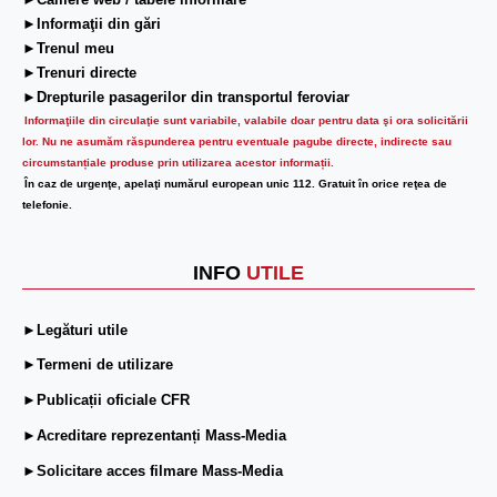
►Camere web / tabele informare
►Informaţii din gări
►Trenul meu
►Trenuri directe
►Drepturile pasagerilor din transportul feroviar
Informaţiile din circulaţie sunt variabile, valabile doar pentru data şi ora solicitării
lor.
Nu ne asumăm răspunderea pentru eventuale pagube directe, indirecte sau
circumstanțiale produse prin utilizarea acestor informații.
În caz de urgenţe, apelaţi numărul european unic 112. Gratuit în orice reţea de
telefonie.
INFO
UTILE
►Legături utile
►Termeni de utilizare
►Publicații oficiale CFR
►Acreditare reprezentanți Mass-Media
►Solicitare acces filmare Mass-Media