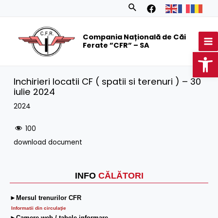
Skip
Search
to
MA
content
Compania Națională de Căi
M
Ferate ”CFR” – SA
Op
Inchirieri locatii CF ( spatii si terenuri ) – 30
iulie 2024
2024
100
download document
INFO
CĂLĂTORI
►Mersul trenurilor CFR
Informatii din circulaţie