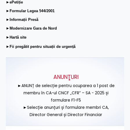
►ePetiție
►Formular Legea 544/2001
►Informații Presă
►Modernizare Gara de Nord
►Hartă site
►Fii pregătit pentru situații de urgență
ANUNŢURI
►ANUNȚ de selecție pentru ocuparea a 1 post de
membru în CA-ul CNCF „CFR” – SA - 2025 și
formulare F1-F5
►Selecție anunțuri și formulare membri CA,
Director General și Director Financiar