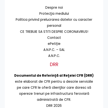
Despre noi
Protecţia mediului
Politica privind prelucrarea datelor cu caracter
personal
CE TREBUIE SA STITI DESPRE CORONAVIRUS!
Contact
ePetiție
A.N.P.C. – SAL
A.N.P.C.
DRR
Documentul de Referinţă al Reţelei CFR (DRR)
este elaborat de CFR pentru a descrie serviciile
pe care CFR le oferă clienţilor care doresc să
opereze trenuri pe infrastructura feroviară
administrată de CFR.
DRR 2026