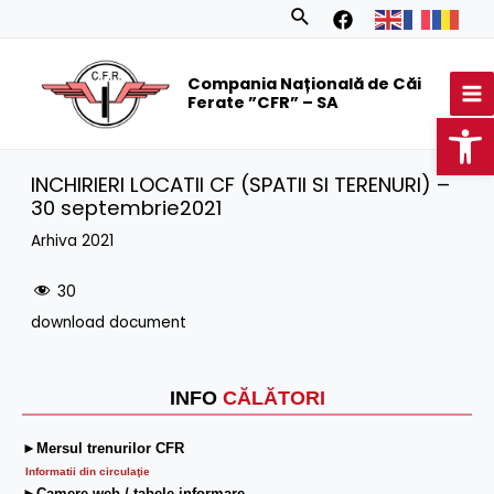
Skip
Search
to
MA
content
Compania Națională de Căi
M
Ferate ”CFR” – SA
Op
INCHIRIERI LOCATII CF (SPATII SI TERENURI) –
30 septembrie2021
Arhiva 2021
30
download document
INFO
CĂLĂTORI
►Mersul trenurilor CFR
Informatii din circulaţie