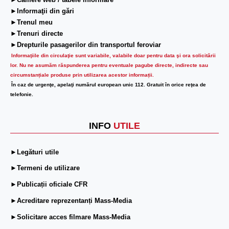
►Camere web / tabele informare
►Informaţii din gări
►Trenul meu
►Trenuri directe
►Drepturile pasagerilor din transportul feroviar
Informaţiile din circulaţie sunt variabile, valabile doar pentru data şi ora solicitării
lor.
Nu ne asumăm răspunderea pentru eventuale pagube directe, indirecte sau
circumstanțiale produse prin utilizarea acestor informații.
În caz de urgenţe, apelaţi numărul european unic 112. Gratuit în orice reţea de
telefonie.
INFO
UTILE
►Legături utile
►Termeni de utilizare
►Publicații oficiale CFR
►Acreditare reprezentanți Mass-Media
►Solicitare acces filmare Mass-Media