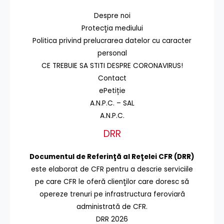
Despre noi
Protecţia mediului
Politica privind prelucrarea datelor cu caracter
personal
CE TREBUIE SA STITI DESPRE CORONAVIRUS!
Contact
ePetiție
A.N.P.C. – SAL
A.N.P.C.
DRR
Documentul de Referinţă al Reţelei CFR (DRR)
este elaborat de CFR pentru a descrie serviciile
pe care CFR le oferă clienţilor care doresc să
opereze trenuri pe infrastructura feroviară
administrată de CFR.
DRR 2026