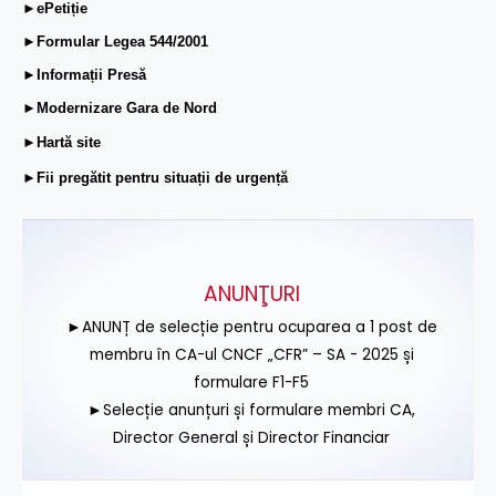
►ePetiție
►Formular Legea 544/2001
►Informații Presă
►Modernizare Gara de Nord
►Hartă site
►Fii pregătit pentru situații de urgență
ANUNŢURI
►ANUNȚ de selecție pentru ocuparea a 1 post de
membru în CA-ul CNCF „CFR” – SA - 2025 și
formulare F1-F5
►Selecție anunțuri și formulare membri CA,
Director General și Director Financiar