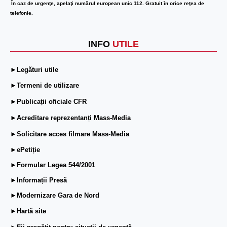
În caz de urgenţe, apelaţi numărul european unic 112. Gratuit în orice reţea de
telefonie.
INFO
UTILE
►Legături utile
►Termeni de utilizare
►Publicații oficiale CFR
►Acreditare reprezentanți Mass-Media
►Solicitare acces filmare Mass-Media
►ePetiție
►Formular Legea 544/2001
►Informații Presă
►Modernizare Gara de Nord
►Hartă site