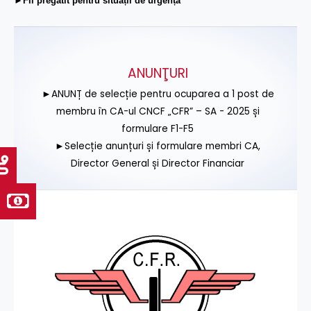
►Fii pregătit pentru situații de urgență
ANUNŢURI
►ANUNȚ de selecție pentru ocuparea a 1 post de
membru în CA-ul CNCF „CFR” – SA - 2025 și
formulare F1-F5
►Selecție anunțuri și formulare membri CA,
Director General și Director Financiar