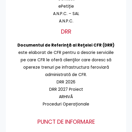
ePetiție
A.N.P.C. – SAL
A.N.P.C.
DRR
Documentul de Referinţă al Reţelei CFR (DRR)
este elaborat de CFR pentru a descrie serviciile
pe care CFR le oferă clienţilor care doresc să
opereze trenuri pe infrastructura feroviară
administrată de CFR.
DRR 2026
DRR 2027 Proiect
ARHIVĂ
Proceduri Operaționale
PUNCT DE INFORMARE