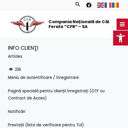
Skip
Search
to
MA
content
Compania Națională de Căi
M
Ferate ”CFR” – SA
Op
INFO CLIENŢI
Articles
218
Meniu de autentificare / înregistrare
Pagină specială pentru clienții înregistrați (OTF cu
Contract de Acces)
Notificări
Prestații (lista de verificare pentru TUI)