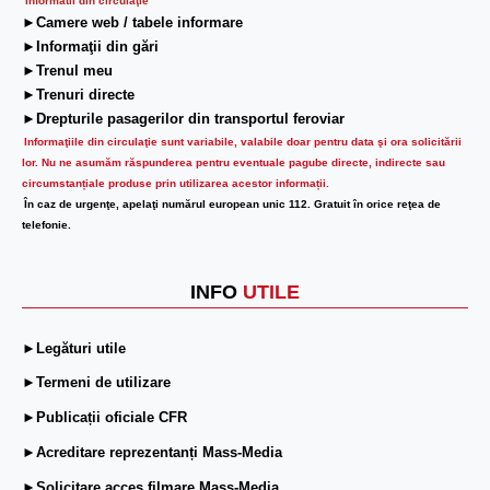
Informatii din circulaţie
►Camere web / tabele informare
►Informaţii din gări
►Trenul meu
►Trenuri directe
►Drepturile pasagerilor din transportul feroviar
Informaţiile din circulaţie sunt variabile, valabile doar pentru data şi ora solicitării
lor.
Nu ne asumăm răspunderea pentru eventuale pagube directe, indirecte sau
circumstanțiale produse prin utilizarea acestor informații.
În caz de urgenţe, apelaţi numărul european unic 112. Gratuit în orice reţea de
telefonie.
INFO
UTILE
►Legături utile
►Termeni de utilizare
►Publicații oficiale CFR
►Acreditare reprezentanți Mass-Media
►Solicitare acces filmare Mass-Media