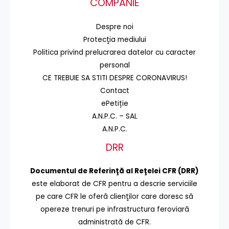
COMPANIE
Despre noi
Protecţia mediului
Politica privind prelucrarea datelor cu caracter
personal
CE TREBUIE SA STITI DESPRE CORONAVIRUS!
Contact
ePetiție
A.N.P.C. – SAL
A.N.P.C.
DRR
Documentul de Referinţă al Reţelei CFR (DRR)
este elaborat de CFR pentru a descrie serviciile
pe care CFR le oferă clienţilor care doresc să
opereze trenuri pe infrastructura feroviară
administrată de CFR.