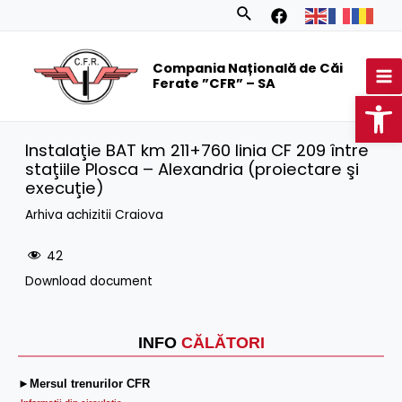
Skip
Search
to
MA
content
Compania Națională de Căi
M
Ferate ”CFR” – SA
Op
Instalaţie BAT km 211+760 linia CF 209 între
staţiile Plosca – Alexandria (proiectare şi
execuţie)
Arhiva achizitii Craiova
42
Download document
INFO
CĂLĂTORI
►Mersul trenurilor CFR