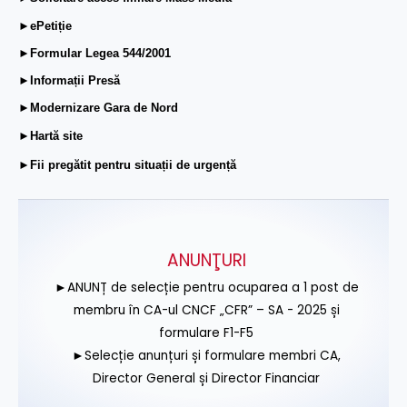
►ePetiție
►Formular Legea 544/2001
►Informații Presă
►Modernizare Gara de Nord
►Hartă site
►Fii pregătit pentru situații de urgență
ANUNŢURI
►ANUNȚ de selecție pentru ocuparea a 1 post de
membru în CA-ul CNCF „CFR” – SA - 2025 și
formulare F1-F5
►Selecție anunțuri și formulare membri CA,
Director General și Director Financiar