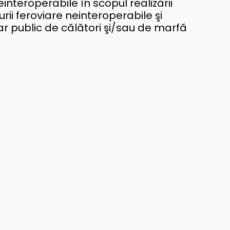
neinteroperabile în scopul realizării
urii feroviare neinteroperabile şi
viar public de călători şi/sau de marfă