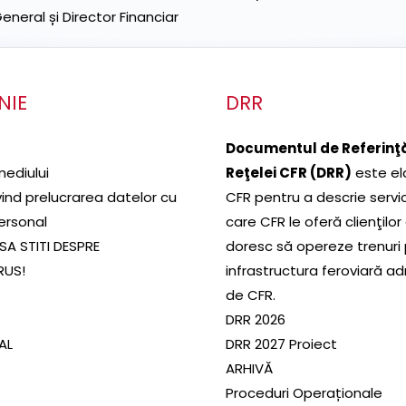
neral și Director Financiar
NIE
DRR
Documentul de Referinţă
mediului
Reţelei CFR (DRR)
este el
ivind prelucrarea datelor cu
CFR pentru a descrie servic
ersonal
care CFR le oferă clienţilor
SA STITI DESPRE
doresc să opereze trenuri
RUS!
infrastructura feroviară a
de CFR.
DRR 2026
SAL
DRR 2027 Proiect
ARHIVĂ
Proceduri Operaționale