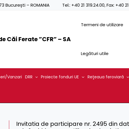
0873 București – ROMANIA
Tel.:
+40 21 319.24.00
, Fax:
+40 21
Termeni de utilizare
e Căi Ferate ”CFR” – SA
Legături utile
ieri/Vanzari
DRR
Proiecte fonduri UE
Reţeaua feroviară
Invitatia de participare nr. 2495 din d