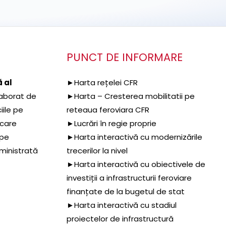
PUNCT DE INFORMARE
 al
►Harta rețelei CFR
aborat de
►Harta – Cresterea mobilitatii pe
iile pe
reteaua feroviara CFR
 care
►Lucrări în regie proprie
 pe
►Harta interactivă cu modernizările
dministrată
trecerilor la nivel
►Harta interactivă cu obiectivele de
investiții a infrastructurii feroviare
finanțate de la bugetul de stat
►Harta interactivă cu stadiul
proiectelor de infrastructură