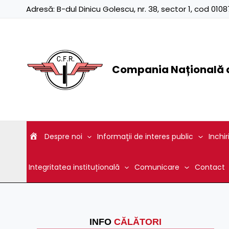
Skip
Adresă:
B-dul Dinicu Golescu, nr. 38, sector 1, cod 01
to
content
Compania Națională d
Despre noi
Informaţii de interes public
Inchir
Integritatea instituțională
Comunicare
Contact
INFO
CĂLĂTORI