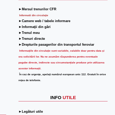
►Mersul trenurilor CFR
Informatii din circulaţie
►Camere web / tabele informare
►Informaţii din gări
►Trenul meu
►Trenuri directe
►Drepturile pasagerilor din transportul feroviar
Informaţiile din circulaţie sunt variabile, valabile doar pentru data şi
ora solicitării lor.
Nu ne asumăm răspunderea pentru eventuale
pagube directe, indirecte sau circumstanțiale produse prin utilizarea
acestor informații.
În caz de urgenţe, apelaţi numărul european unic 112. Gratuit în orice
reţea de telefonie.
INFO
UTILE
►Legături utile