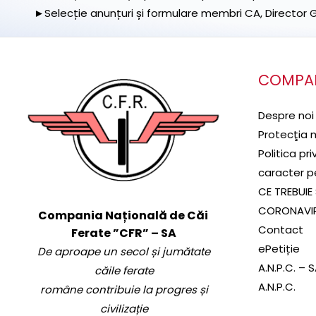
►Selecție anunțuri și formulare membri CA, Director Ge
COMPA
Despre noi
Protecţia 
Politica pr
caracter p
CE TREBUIE 
CORONAVI
Compania Națională de Căi
Contact
Ferate ”CFR” – SA
ePetiție
De aproape un secol și jumătate
A.N.P.C. – 
căile ferate
A.N.P.C.
române contribuie la progres și
civilizație