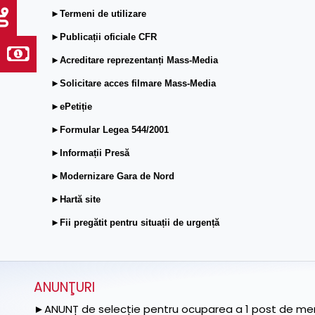
►Termeni de utilizare
►Publicații oficiale CFR
►Acreditare reprezentanți Mass-Media
►Solicitare acces filmare Mass-Media
►ePetiție
►Formular Legea 544/2001
►Informații Presă
►Modernizare Gara de Nord
►Hartă site
►Fii pregătit pentru situații de urgență
ANUNŢURI
►ANUNȚ de selecție pentru ocuparea a 1 post de memb