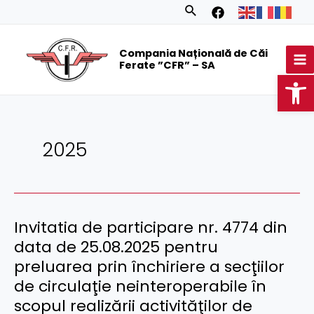
Skip
Search
to
MA
content
Compania Națională de Căi
M
Ferate ”CFR” – SA
Op
2025
Invitatia de participare nr. 4774 din
data de 25.08.2025 pentru
preluarea prin închiriere a secţiilor
de circulaţie neinteroperabile în
scopul realizării activităţilor de