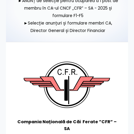
►ANUNȚ de selecție pentru ocuparea a 1 post de
membru în CA-ul CNCF „CFR” – SA - 2025 și
formulare F1-F5
►Selecție anunțuri și formulare membri CA,
Director General și Director Financiar
Compania Națională de Căi Ferate ”CFR” –
SA