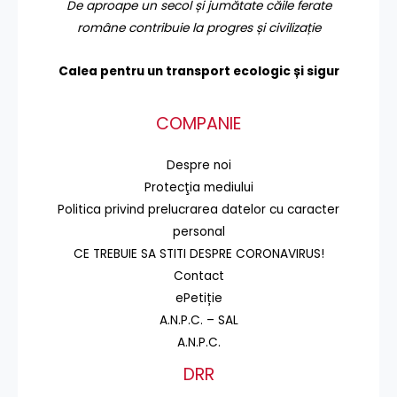
De aproape un secol și jumătate căile ferate
române contribuie la progres și civilizație
Calea pentru un transport
ecologic și sigur
COMPANIE
Despre noi
Protecţia mediului
Politica privind prelucrarea datelor cu caracter
personal
CE TREBUIE SA STITI DESPRE CORONAVIRUS!
Contact
ePetiție
A.N.P.C. – SAL
A.N.P.C.
DRR