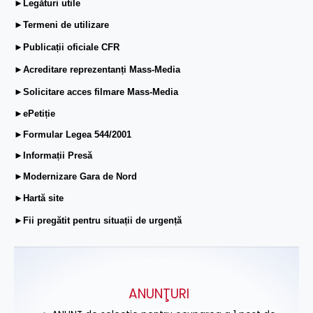
►Legături utile
►Termeni de utilizare
►Publicații oficiale CFR
►Acreditare reprezentanți Mass-Media
►Solicitare acces filmare Mass-Media
►ePetiție
►Formular Legea 544/2001
►Informații Presă
►Modernizare Gara de Nord
►Hartă site
►Fii pregătit pentru situații de urgență
ANUNŢURI