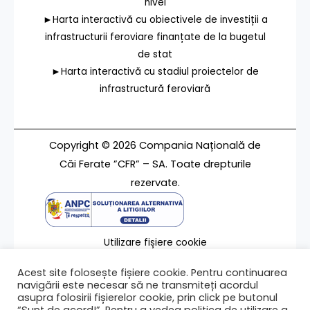
nivel
►Harta interactivă cu obiectivele de investiții a
infrastructurii feroviare finanțate de la bugetul
de stat
►Harta interactivă cu stadiul proiectelor de
infrastructură feroviară
Copyright © 2026 Compania Națională de
Căi Ferate ”CFR” – SA. Toate drepturile
rezervate.
Utilizare fișiere cookie
Termeni de utilizare
Acest site folosește fișiere cookie. Pentru continuarea
Contact
navigării este necesar să ne transmiteți acordul
asupra folosirii fișierelor cookie, prin click pe butonul