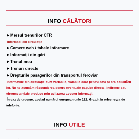
INFO
CĂLĂTORI
►Mersul trenurilor CFR
Informatii din circulaţie
►Camere web / tabele informare
►Informaţii din gări
►Trenul meu
►Trenuri directe
►Drepturile pasagerilor din transportul feroviar
Informaţiile din circulaţie sunt variabile, valabile doar pentru data şi ora solicitării
lor.
Nu ne asumăm răspunderea pentru eventuale pagube directe, indirecte sau
circumstanțiale produse prin utilizarea acestor informații.
În caz de urgenţe, apelaţi numărul european unic 112. Gratuit în orice reţea de
telefonie.
INFO
UTILE