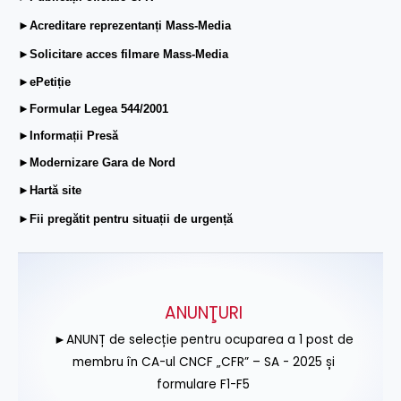
►Acreditare reprezentanți Mass-Media
►Solicitare acces filmare Mass-Media
►ePetiție
►Formular Legea 544/2001
►Informații Presă
►Modernizare Gara de Nord
►Hartă site
►Fii pregătit pentru situații de urgență
ANUNŢURI
►ANUNȚ de selecție pentru ocuparea a 1 post de
membru în CA-ul CNCF „CFR” – SA - 2025 și
formulare F1-F5