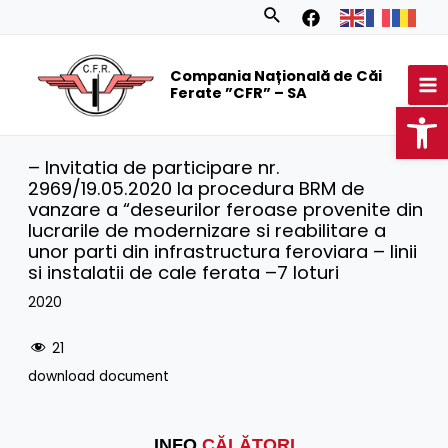
Skip
Search
to
MA
content
Compania Națională de Căi
M
Ferate ”CFR” – SA
Op
– Invitatia de participare nr.
2969/19.05.2020 la procedura BRM de
vanzare a “deseurilor feroase provenite din
lucrarile de modernizare si reabilitare a
unor parti din infrastructura feroviara – linii
si instalatii de cale ferata –7 loturi
2020
21
download document
INFO
CĂLĂTORI