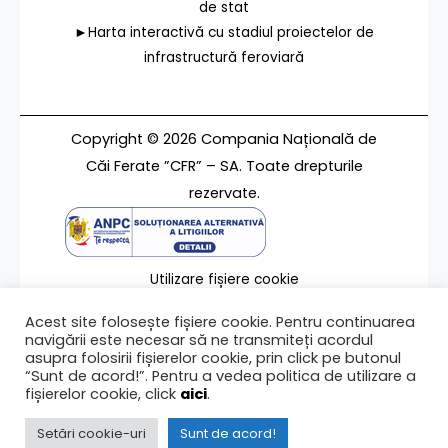
de stat
►Harta interactivă cu stadiul proiectelor de
infrastructură feroviară
Copyright © 2026 Compania Națională de
Căi Ferate ”CFR” – SA. Toate drepturile
rezervate.
Utilizare fișiere cookie
Termeni de utilizare
Acest site folosește fișiere cookie. Pentru continuarea
Contact
navigării este necesar să ne transmiteți acordul
asupra folosirii fișierelor cookie, prin click pe butonul
“Sunt de acord!”. Pentru a vedea politica de utilizare a
fișierelor cookie, click
aici
.
Ultima modificare a paginii 26/05/2020
Setări cookie-uri
Sunt de acord!