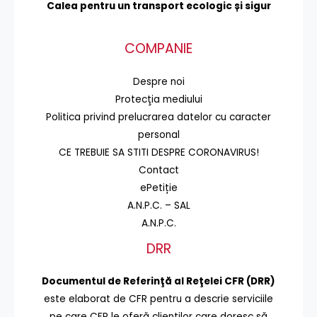
Calea pentru un transport
ecologic și sigur
COMPANIE
Despre noi
Protecţia mediului
Politica privind prelucrarea datelor cu caracter
personal
CE TREBUIE SA STITI DESPRE CORONAVIRUS!
Contact
ePetiție
A.N.P.C. – SAL
A.N.P.C.
DRR
Documentul de Referinţă al Reţelei CFR (DRR)
este elaborat de CFR pentru a descrie serviciile
pe care CFR le oferă clienţilor care doresc să