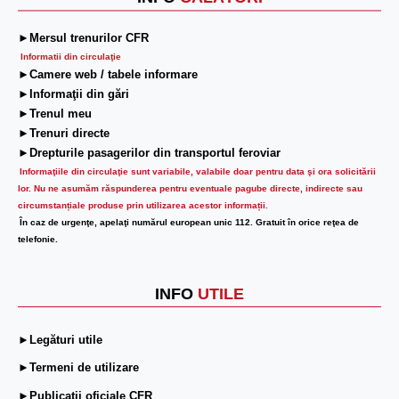
►Mersul trenurilor CFR
Informatii din circulaţie
►Camere web / tabele informare
►Informaţii din gări
►Trenul meu
►Trenuri directe
►Drepturile pasagerilor din transportul feroviar
Informaţiile din circulaţie sunt variabile, valabile doar pentru data şi ora solicitării
lor.
Nu ne asumăm răspunderea pentru eventuale pagube directe, indirecte sau
circumstanțiale produse prin utilizarea acestor informații.
În caz de urgenţe, apelaţi numărul european unic 112. Gratuit în orice reţea de
telefonie.
INFO
UTILE
►Legături utile
►Termeni de utilizare
►Publicații oficiale CFR