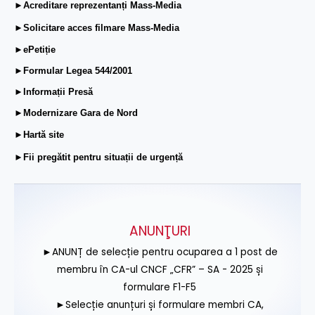
►Acreditare reprezentanți Mass-Media
►Solicitare acces filmare Mass-Media
►ePetiție
►Formular Legea 544/2001
►Informații Presă
►Modernizare Gara de Nord
►Hartă site
►Fii pregătit pentru situații de urgență
ANUNŢURI
►ANUNȚ de selecție pentru ocuparea a 1 post de
membru în CA-ul CNCF „CFR” – SA - 2025 și
formulare F1-F5
►Selecție anunțuri și formulare membri CA,