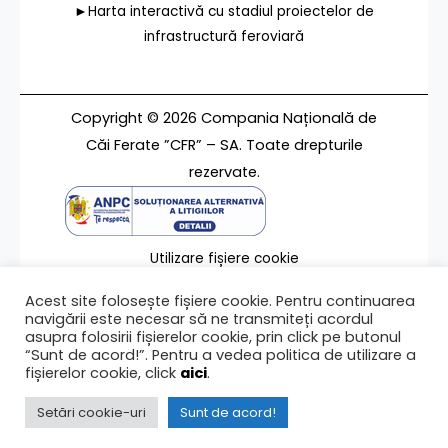
►Harta interactivă cu stadiul proiectelor de
infrastructură feroviară
Copyright © 2026 Compania Națională de
Căi Ferate ”CFR” – SA. Toate drepturile
rezervate.
Utilizare fișiere cookie
Termeni de utilizare
Acest site folosește fișiere cookie. Pentru continuarea
Contact
navigării este necesar să ne transmiteți acordul
asupra folosirii fișierelor cookie, prin click pe butonul
“Sunt de acord!”. Pentru a vedea politica de utilizare a
fișierelor cookie, click
aici
.
Ultima modificare a paginii 28/10/2020
Setări cookie-uri
Sunt de acord!