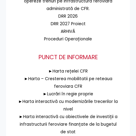
opereze trenuri pe infrastructura feroviară
administrată de CFR.
DRR 2026
DRR 2027 Proiect
ARHIVĂ
Proceduri Operaționale
PUNCT DE INFORMARE
►Harta rețelei CFR
►Harta – Cresterea mobilitatii pe reteaua
feroviara CFR
►Lucrări în regie proprie
►Harta interactivă cu modernizările trecerilor la
nivel
►Harta interactivă cu obiectivele de investiții a
infrastructurii feroviare finanțate de la bugetul
de stat