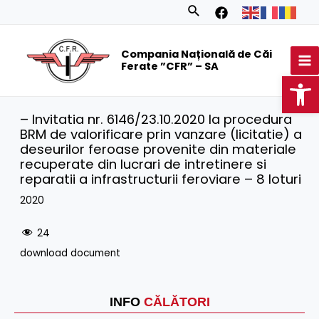
Skip
Search
to
MA
content
Compania Națională de Căi
M
Ferate ”CFR” – SA
Op
– Invitatia nr. 6146/23.10.2020 la procedura
BRM de valorificare prin vanzare (licitatie) a
deseurilor feroase provenite din materiale
recuperate din lucrari de intretinere si
reparatii a infrastructurii feroviare – 8 loturi
2020
24
download document
INFO
CĂLĂTORI