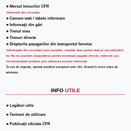
►Mersul trenurilor CFR
Informatii din circulaţie
►Camere web / tabele informare
►Informaţii din gări
►Trenul meu
►Trenuri directe
►Drepturile pasagerilor din transportul feroviar
Informaţiile din circulaţie sunt variabile, valabile doar pentru data şi ora solicitării
lor.
Nu ne asumăm răspunderea pentru eventuale pagube directe, indirecte sau
circumstanțiale produse prin utilizarea acestor informații.
În caz de urgenţe, apelaţi numărul european unic 112. Gratuit în orice reţea de
telefonie.
INFO
UTILE
►Legături utile
►Termeni de utilizare
►Publicații oficiale CFR