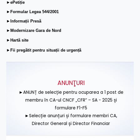
►ePetiție
►Formular Legea 544/2001
►Informații Presă
►Modernizare Gara de Nord
►Hartă site
►Fii pregătit pentru situații de urgență
ANUNŢURI
►ANUNȚ de selecție pentru ocuparea a 1 post de
membru în CA-ul CNCF „CFR” – SA - 2025 și
formulare F1-F5
►Selecție anunțuri și formulare membri CA,
Director General și Director Financiar