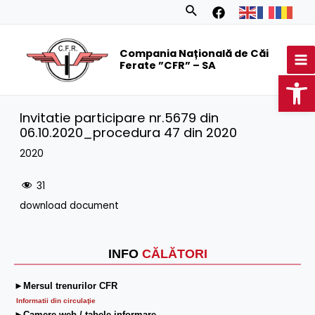
Skip
Search
to
MA
content
Compania Națională de Căi
M
Ferate ”CFR” – SA
Op
Invitatie participare nr.5679 din
06.10.2020_procedura 47 din 2020
2020
31
download document
INFO
CĂLĂTORI
►Mersul trenurilor CFR
Informatii din circulaţie