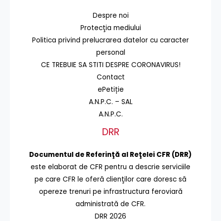
Despre noi
Protecţia mediului
Politica privind prelucrarea datelor cu caracter
personal
CE TREBUIE SA STITI DESPRE CORONAVIRUS!
Contact
ePetiție
A.N.P.C. – SAL
A.N.P.C.
DRR
Documentul de Referinţă al Reţelei CFR (DRR)
este elaborat de CFR pentru a descrie serviciile
pe care CFR le oferă clienţilor care doresc să
opereze trenuri pe infrastructura feroviară
administrată de CFR.
DRR 2026