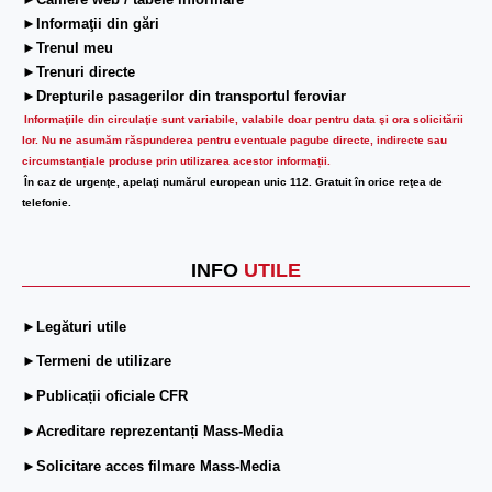
►Camere web / tabele informare
►Informaţii din gări
►Trenul meu
►Trenuri directe
►Drepturile pasagerilor din transportul feroviar
Informaţiile din circulaţie sunt variabile, valabile doar pentru data şi ora solicitării
lor.
Nu ne asumăm răspunderea pentru eventuale pagube directe, indirecte sau
circumstanțiale produse prin utilizarea acestor informații.
În caz de urgenţe, apelaţi numărul european unic 112. Gratuit în orice reţea de
telefonie.
INFO
UTILE
►Legături utile
►Termeni de utilizare
►Publicații oficiale CFR
►Acreditare reprezentanți Mass-Media
►Solicitare acces filmare Mass-Media