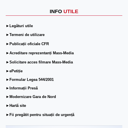
INFO
UTILE
►Legături utile
►Termeni de utilizare
►Publicații oficiale CFR
►Acreditare reprezentanți Mass-Media
►Solicitare acces filmare Mass-Media
►ePetiție
►Formular Legea 544/2001
►Informații Presă
►Modernizare Gara de Nord
►Hartă site
►Fii pregătit pentru situații de urgență