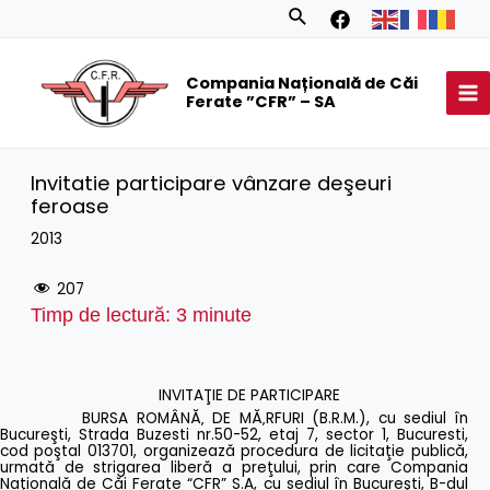
Skip
Search
to
MA
content
Compania Națională de Căi
M
Ferate ”CFR” – SA
Invitatie participare vânzare deşeuri
feroase
2013
207
Timp de lectură:
3
minute
INVITAŢIE DE PARTICIPARE
BURSA ROMÂNĂ‚ DE MĂ‚RFURI (B.R.M.), cu sediul în
Bucureşti, Strada Buzesti nr.50-52, etaj 7, sector 1, Bucuresti,
cod poştal 013701, organizează procedura de licitaţie publică,
urmată de strigarea liberă a preţului, prin care Compania
Naţională de Căi Ferate “CFR” S.A, cu sediul în Bucureşti, B-dul