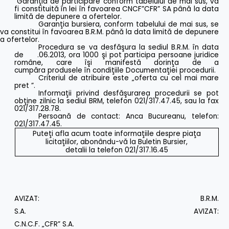
Garanţia de participare conform tabelului de mai sus, va
fi constituită în lei în favoarea CNCF”CFR” SA până la data
limită de depunere a ofertelor.
Garanţia bursiera, conform tabelului de mai sus, se
va constitui în favoarea B.R.M. până la data limită de depunere
a ofertelor.
Procedura se va desfăşura la sediul B.R.M. în data
de .06.2013, ora 1000 şi pot participa persoane juridice
române, care îşi manifestă dorinţa de a
cumpăra produsele în condiţiile Documentaţiei procedurii.
Criteriul de atribuire este „oferta cu cel mai mare
pret ”.
Informaţii privind desfăşurarea procedurii se pot
obţine zilnic la sediul BRM, telefon 021/317.47.45, sau la fax
021/317.28.78.
Persoană de contact: Anca Bucureanu, telefon:
021/317.47.45.
Puteţi afla acum toate informaţiile despre piaţa
licitaţiilor, abonându-vă la Buletin Bursier,
detalii la telefon 021/317.16.45
AVIZAT: B.R.M.
S.A. AVIZAT:
C.N.C.F. „CFR” S.A.