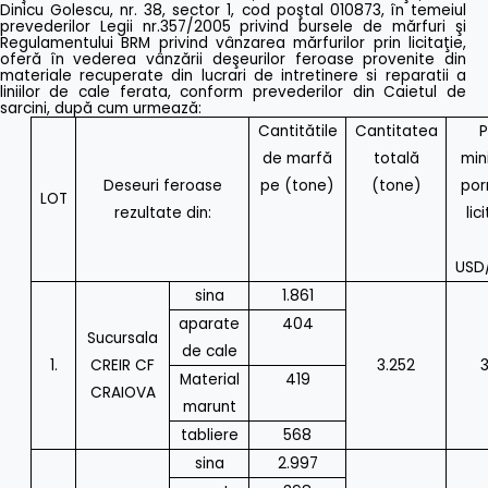
Dinicu Golescu, nr. 38, sector 1, cod poştal 010873, în temeiul
prevederilor Legii nr.357/2005 privind bursele de mărfuri şi
Regulamentului BRM privind vânzarea mărfurilor prin licitaţie,
oferă în vederea vânzării deşeurilor feroase provenite din
materiale recuperate din lucrari de intretinere si reparatii a
liniilor de cale ferata, conform prevederilor din Caietul de
sarcini, după cum urmează:
Cantitătile
Cantitatea
P
de marfă
totală
min
Deseuri feroase
pe (tone)
(tone)
porn
LOT
rezultate din:
lic
USD
sina
1.861
aparate
404
Sucursala
de cale
1.
CREIR CF
3.252
Material
419
CRAIOVA
marunt
tabliere
568
sina
2.997