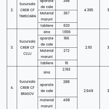
aparate
398
Sucursala
de cale
2.
CREIR CF
4.395
Material
367
TIMISOARA
marunt
tabliere
633
sina
1.656
aparate
166
Sucursala
de cale
3.
CREIR CF
2.110
Material
272
CLUJ
marunt
tabliere
16
2.193
sina
Sucursala
288
aparate
4.
CREIR CF
de cale
2.949
BRASOV
material
468
marunt