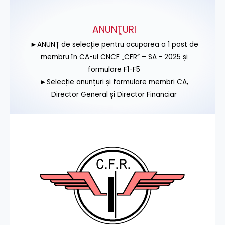
ANUNŢURI
►ANUNȚ de selecție pentru ocuparea a 1 post de
membru în CA-ul CNCF „CFR” – SA - 2025 și
formulare F1-F5
►Selecție anunțuri și formulare membri CA,
Director General și Director Financiar