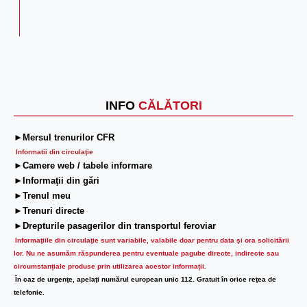
INFO
CĂLĂTORI
►Mersul trenurilor CFR
Informatii din circulaţie
►Camere web / tabele informare
►Informaţii din gări
►Trenul meu
►Trenuri directe
►Drepturile pasagerilor din transportul feroviar
Informaţiile din circulaţie sunt variabile, valabile doar pentru data şi ora solicitării
lor.
Nu ne asumăm răspunderea pentru eventuale pagube directe, indirecte sau
circumstanțiale produse prin utilizarea acestor informații.
În caz de urgenţe, apelaţi numărul european unic 112. Gratuit în orice reţea de
telefonie.