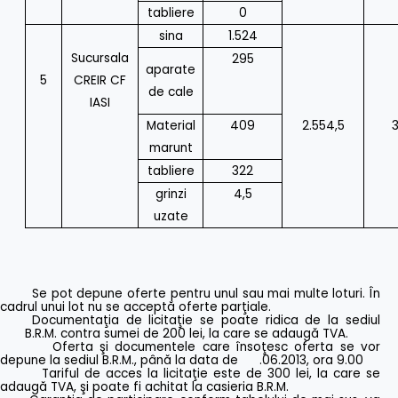
tabliere
0
sina
1.524
Sucursala
295
aparate
5
CREIR CF
de cale
IASI
Material
409
2.554,5
marunt
tabliere
322
grinzi
4,5
uzate
Se pot depune oferte pentru unul sau mai multe loturi. În
cadrul unui lot nu se acceptă oferte parţiale.
Documentaţia de licitaţie se poate ridica de la sediul
B.R.M. contra sumei de 200 lei, la care se adaugă TVA.
Oferta şi documentele care însoţesc oferta se vor
depune la sediul B.R.M., până la data de .06.2013, ora 9.00
Tariful de acces la licitaţie este de 300 lei, la care se
adaugă TVA, şi poate fi achitat la casieria B.R.M.