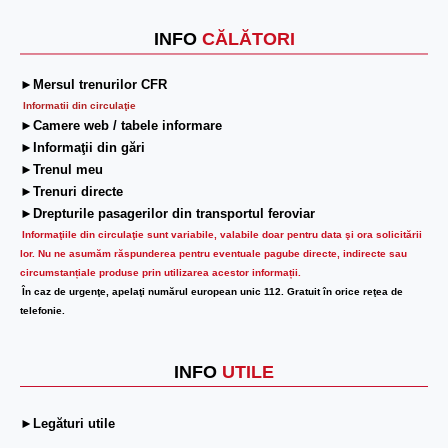
INFO
CĂLĂTORI
►Mersul trenurilor CFR
Informatii din circulaţie
►Camere web / tabele informare
►Informaţii din gări
►Trenul meu
►Trenuri directe
►Drepturile pasagerilor din transportul feroviar
Informaţiile din circulaţie sunt variabile, valabile doar pentru data şi ora solicitării
lor.
Nu ne asumăm răspunderea pentru eventuale pagube directe, indirecte sau
circumstanțiale produse prin utilizarea acestor informații.
În caz de urgenţe, apelaţi numărul european unic 112. Gratuit în orice reţea de
telefonie.
INFO
UTILE
►Legături utile