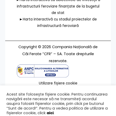
infrastructurii feroviare finanțate de la bugetul
de stat
►Harta interactivă cu stadiul proiectelor de
infrastructură feroviară
Copyright © 2026 Compania Națională de
Căi Ferate ”CFR” – SA. Toate drepturile
rezervate.
Utilizare fișiere cookie
Termeni de utilizare
Acest site folosește fișiere cookie. Pentru continuarea
Contact
navigării este necesar să ne transmiteți acordul
asupra folosirii fișierelor cookie, prin click pe butonul
“Sunt de acord!”. Pentru a vedea politica de utilizare a
fișierelor cookie, click
aici
.
Ultima modificare a paginii 20/12/2024