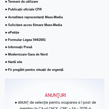
►Termeni de utilizare
►Publicații oficiale CFR
►Acreditare reprezentanți Mass-Media
►Solicitare acces filmare Mass-Media
►ePetiție
►Formular Legea 544/2001
►Informații Presă
►Modernizare Gara de Nord
►Hartă site
►Fii pregătit pentru situații de urgență
ANUNŢURI
►ANUNȚ de selecție pentru ocuparea a 1 post de
membru în CA-ul CNCF „CFR” – SA - 2025 și