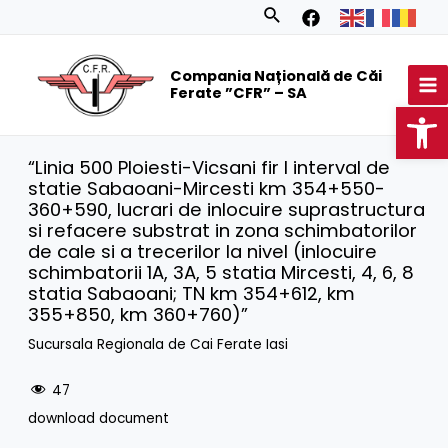
Skip
Search
to
MA
content
Compania Națională de Căi
M
Ferate ”CFR” – SA
Op
“Linia 500 Ploiesti-Vicsani fir I interval de
statie Sabaoani-Mircesti km 354+550-
360+590, lucrari de inlocuire suprastructura
si refacere substrat in zona schimbatorilor
de cale si a trecerilor la nivel (inlocuire
schimbatorii 1A, 3A, 5 statia Mircesti, 4, 6, 8
statia Sabaoani; TN km 354+612, km
355+850, km 360+760)”
Sucursala Regionala de Cai Ferate Iasi
47
download document