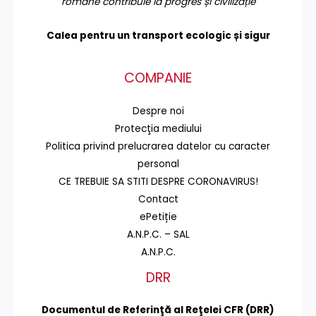
române contribuie la progres și civilizație
Calea pentru un transport
ecologic și sigur
COMPANIE
Despre noi
Protecţia mediului
Politica privind prelucrarea datelor cu caracter
personal
CE TREBUIE SA STITI DESPRE CORONAVIRUS!
Contact
ePetiție
A.N.P.C. – SAL
A.N.P.C.
DRR
Documentul de Referinţă al Reţelei CFR (DRR)