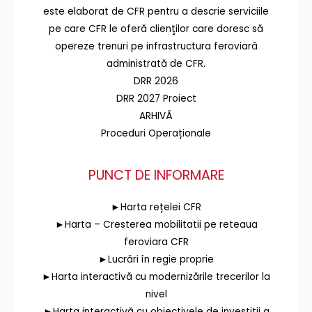
este elaborat de CFR pentru a descrie serviciile
pe care CFR le oferă clienţilor care doresc să
opereze trenuri pe infrastructura feroviară
administrată de CFR.
DRR 2026
DRR 2027 Proiect
ARHIVĂ
Proceduri Operaționale
PUNCT DE INFORMARE
►Harta rețelei CFR
►Harta – Cresterea mobilitatii pe reteaua
feroviara CFR
►Lucrări în regie proprie
►Harta interactivă cu modernizările trecerilor la
nivel
►Harta interactivă cu obiectivele de investiții a