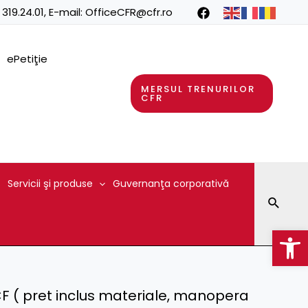
 319.24.01
, E-mail:
OfficeCFR@cfr.ro
ePetiţie
MERSUL TRENURILOR
CFR
Servicii şi produse
Guvernanţa corporativă
Searc
Op
e CF ( pret inclus materiale, manopera