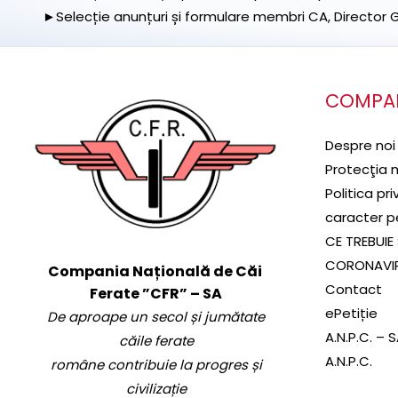
►Selecție anunțuri și formulare membri CA, Director Ge
COMPA
Despre noi
Protecţia 
Politica pr
caracter p
CE TREBUIE 
CORONAVI
Compania Națională de Căi
Contact
Ferate ”CFR” – SA
ePetiție
De aproape un secol și jumătate
A.N.P.C. – 
căile ferate
A.N.P.C.
române contribuie la progres și
civilizație