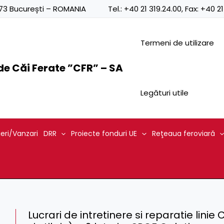
0873 București – ROMANIA
Tel.:
+40 21 319.24.00
, Fax:
+40 21
Termeni de utilizare
e Căi Ferate ”CFR” – SA
Legături utile
ieri/Vanzari
DRR
Proiecte fonduri UE
Reţeaua feroviară
Lucrari de intretinere si reparatie lini