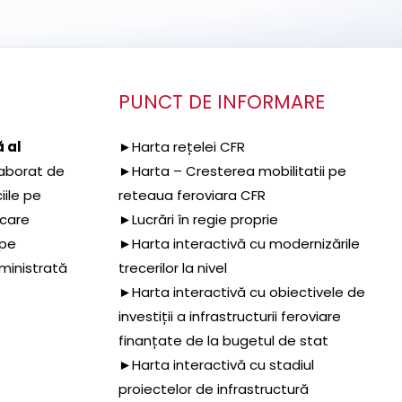
PUNCT DE INFORMARE
 al
►Harta rețelei CFR
aborat de
►Harta – Cresterea mobilitatii pe
iile pe
reteaua feroviara CFR
 care
►Lucrări în regie proprie
 pe
►Harta interactivă cu modernizările
dministrată
trecerilor la nivel
►Harta interactivă cu obiectivele de
investiții a infrastructurii feroviare
finanțate de la bugetul de stat
►Harta interactivă cu stadiul
proiectelor de infrastructură