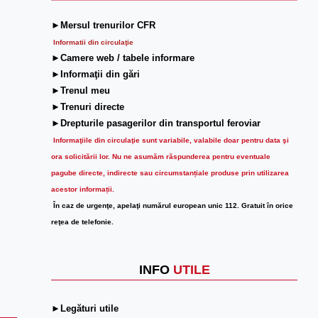
►Mersul trenurilor CFR
Informatii din circulaţie
►Camere web / tabele informare
►Informaţii din gări
►Trenul meu
►Trenuri directe
►Drepturile pasagerilor din transportul feroviar
Informaţiile din circulaţie sunt variabile, valabile doar pentru data şi
ora solicitării lor.
Nu ne asumăm răspunderea pentru eventuale
pagube directe, indirecte sau circumstanțiale produse prin utilizarea
acestor informații.
În caz de urgenţe, apelaţi numărul european unic 112. Gratuit în orice
reţea de telefonie.
INFO
UTILE
►Legături utile