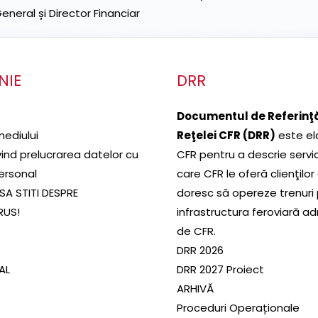
neral și Director Financiar
NIE
DRR
Documentul de Referinţă
mediului
Reţelei CFR (DRR)
este el
ivind prelucrarea datelor cu
CFR pentru a descrie servic
ersonal
care CFR le oferă clienţilor
SA STITI DESPRE
doresc să opereze trenuri
RUS!
infrastructura feroviară a
de CFR.
DRR 2026
SAL
DRR 2027 Proiect
ARHIVĂ
Proceduri Operaționale