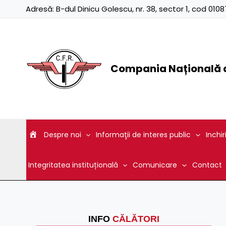
Skip
Adresă:
B-dul Dinicu Golescu, nr. 38, sector 1, cod 01
to
content
Compania Națională d
Despre noi
Informaţii de interes public
Inchir
Integritatea instituțională
Comunicare
Contact
INFO
CĂLĂTORI