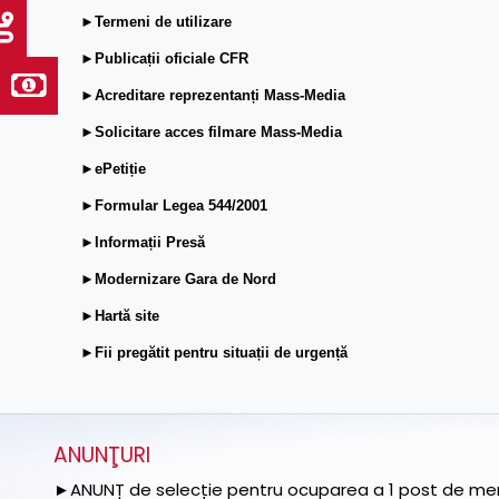
►Termeni de utilizare
►Publicații oficiale CFR
►Acreditare reprezentanți Mass-Media
►Solicitare acces filmare Mass-Media
►ePetiție
►Formular Legea 544/2001
►Informații Presă
►Modernizare Gara de Nord
►Hartă site
►Fii pregătit pentru situații de urgență
ANUNŢURI
►ANUNȚ de selecție pentru ocuparea a 1 post de memb