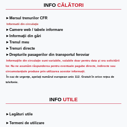
INFO
CĂLĂTORI
►Mersul trenurilor CFR
Informatii din circulaţie
►Camere web / tabele informare
►Informaţii din gări
►Trenul meu
►Trenuri directe
►Drepturile pasagerilor din transportul feroviar
Informaţiile din circulaţie sunt variabile, valabile doar pentru data şi ora solicitării
lor.
Nu ne asumăm răspunderea pentru eventuale pagube directe, indirecte sau
circumstanțiale produse prin utilizarea acestor informații.
În caz de urgenţe, apelaţi numărul european unic 112. Gratuit în orice reţea de
telefonie.
INFO
UTILE
►Legături utile
►Termeni de utilizare