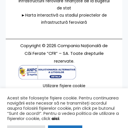
infrastructurii feroviare finanțate de la bugetul
de stat
►Harta interactivă cu stadiul proiectelor de
infrastructură feroviară
Copyright © 2026 Compania Națională de
Căi Ferate ”CFR” – SA. Toate drepturile
rezervate.
Utilizare fișiere cookie
Termeni de utilizare
Acest site folosește fișiere cookie. Pentru continuarea
Contact
navigării este necesar să ne transmiteți acordul
asupra folosirii fișierelor cookie, prin click pe butonul
“Sunt de acord!”. Pentru a vedea politica de utilizare a
fișierelor cookie, click
aici
.
Ultima modificare a paginii 18/12/2024