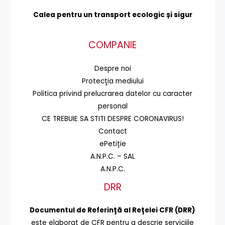
Calea pentru un transport
ecologic și sigur
COMPANIE
Despre noi
Protecţia mediului
Politica privind prelucrarea datelor cu caracter
personal
CE TREBUIE SA STITI DESPRE CORONAVIRUS!
Contact
ePetiție
A.N.P.C. – SAL
A.N.P.C.
DRR
Documentul de Referinţă al Reţelei CFR (DRR)
este elaborat de CFR pentru a descrie serviciile