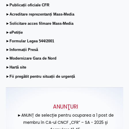
►Publicații oficiale CFR
►Acreditare reprezentanți Mass-Media
►Solicitare acces filmare Mass-Media
►ePetiție
►Formular Legea 544/2001
►Informații Presă
►Modernizare Gara de Nord
►Hartă site
►Fii pregătit pentru situații de urgență
ANUNŢURI
►ANUNȚ de selecție pentru ocuparea a 1 post de
membru în CA-ul CNCF „CFR” – SA - 2025 și