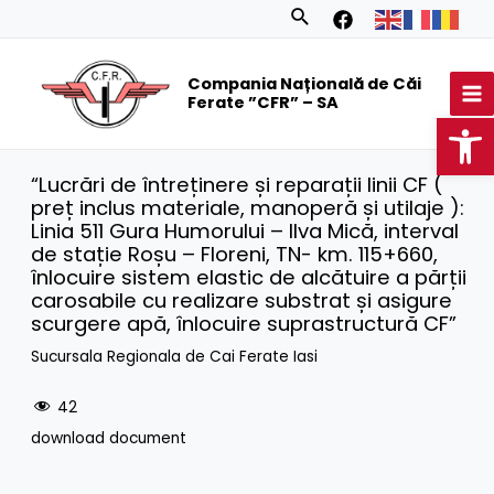
Skip
Search
to
MA
content
Compania Națională de Căi
M
Ferate ”CFR” – SA
Op
“Lucrări de întreținere și reparații linii CF (
preț inclus materiale, manoperă și utilaje ):
Linia 511 Gura Humorului – Ilva Mică, interval
de stație Roșu – Floreni, TN- km. 115+660,
înlocuire sistem elastic de alcătuire a părții
carosabile cu realizare substrat și asigure
scurgere apă, înlocuire suprastructură CF”
Sucursala Regionala de Cai Ferate Iasi
42
download document