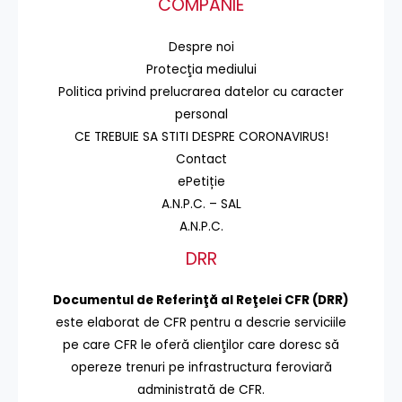
COMPANIE
Despre noi
Protecţia mediului
Politica privind prelucrarea datelor cu caracter
personal
CE TREBUIE SA STITI DESPRE CORONAVIRUS!
Contact
ePetiție
A.N.P.C. – SAL
A.N.P.C.
DRR
Documentul de Referinţă al Reţelei CFR (DRR)
este elaborat de CFR pentru a descrie serviciile
pe care CFR le oferă clienţilor care doresc să
opereze trenuri pe infrastructura feroviară
administrată de CFR.