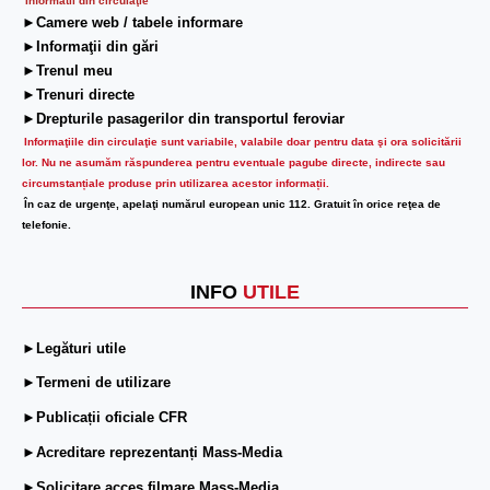
Informatii din circulaţie
►Camere web / tabele informare
►Informaţii din gări
►Trenul meu
►Trenuri directe
►Drepturile pasagerilor din transportul feroviar
Informaţiile din circulaţie sunt variabile, valabile doar pentru data şi ora solicitării
lor.
Nu ne asumăm răspunderea pentru eventuale pagube directe, indirecte sau
circumstanțiale produse prin utilizarea acestor informații.
În caz de urgenţe, apelaţi numărul european unic 112. Gratuit în orice reţea de
telefonie.
INFO
UTILE
►Legături utile
►Termeni de utilizare
►Publicații oficiale CFR
►Acreditare reprezentanți Mass-Media
►Solicitare acces filmare Mass-Media