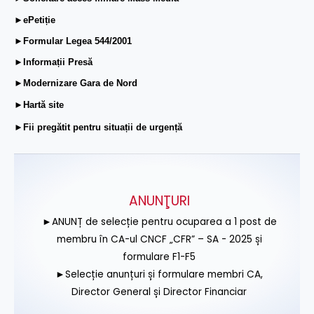
►ePetiție
►Formular Legea 544/2001
►Informații Presă
►Modernizare Gara de Nord
►Hartă site
►Fii pregătit pentru situații de urgență
ANUNŢURI
►ANUNȚ de selecție pentru ocuparea a 1 post de
membru în CA-ul CNCF „CFR” – SA - 2025 și
formulare F1-F5
►Selecție anunțuri și formulare membri CA,
Director General și Director Financiar