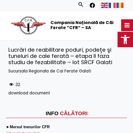
Skip
Search
to
MA
content
Compania Națională de Căi
M
Ferate ”CFR” – SA
Op
Lucrări de reabilitare poduri, podeţe şi
tuneluri de cale ferată – etapa II faza
studiu de fezabilitate – lot SRCF Galati
Sucursala Regionala de Cai Ferate Galati
32
download document
INFO
CĂLĂTORI
►Mersul trenurilor CFR