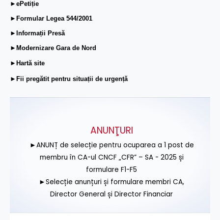
►ePetiție
►Formular Legea 544/2001
►Informații Presă
►Modernizare Gara de Nord
►Hartă site
►Fii pregătit pentru situații de urgență
ANUNŢURI
►ANUNȚ de selecție pentru ocuparea a 1 post de
membru în CA-ul CNCF „CFR” – SA - 2025 și
formulare F1-F5
►Selecție anunțuri și formulare membri CA,
Director General și Director Financiar