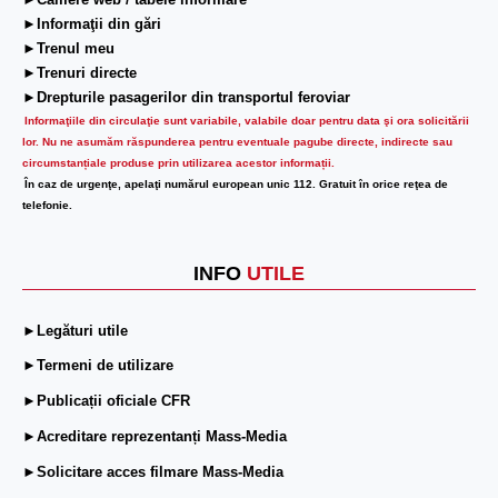
►Camere web / tabele informare
►Informaţii din gări
►Trenul meu
►Trenuri directe
►Drepturile pasagerilor din transportul feroviar
Informaţiile din circulaţie sunt variabile, valabile doar pentru data şi ora solicitării
lor.
Nu ne asumăm răspunderea pentru eventuale pagube directe, indirecte sau
circumstanțiale produse prin utilizarea acestor informații.
În caz de urgenţe, apelaţi numărul european unic 112. Gratuit în orice reţea de
telefonie.
INFO
UTILE
►Legături utile
►Termeni de utilizare
►Publicații oficiale CFR
►Acreditare reprezentanți Mass-Media
►Solicitare acces filmare Mass-Media