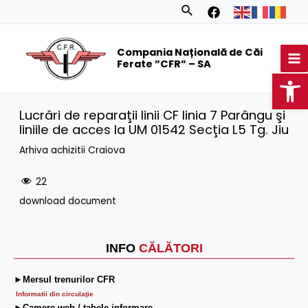
Skip
Search
to
MA
content
Compania Națională de Căi
M
Ferate ”CFR” – SA
Op
Lucrări de reparaţii linii CF linia 7 Parângu şi
liniile de acces la UM 01542 Secţia L5 Tg. Jiu
Arhiva achizitii Craiova
22
download document
INFO
CĂLĂTORI
►Mersul trenurilor CFR
Informatii din circulaţie