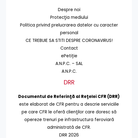
Despre noi
Protecţia mediului
Politica privind prelucrarea datelor cu caracter
personal
CE TREBUIE SA STITI DESPRE CORONAVIRUS!
Contact
ePetiție
A.N.P.C. – SAL
A.N.P.C.
DRR
Documentul de Referinţă al Reţelei CFR (DRR)
este elaborat de CFR pentru a descrie serviciile
pe care CFR le oferă clienţilor care doresc să
opereze trenuri pe infrastructura feroviară
administrată de CFR.
DRR 2026