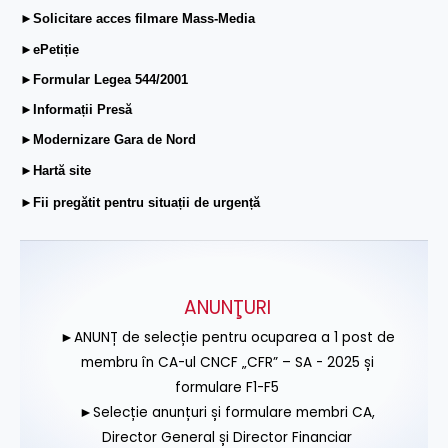
►Solicitare acces filmare Mass-Media
►ePetiție
►Formular Legea 544/2001
►Informații Presă
►Modernizare Gara de Nord
►Hartă site
►Fii pregătit pentru situații de urgență
ANUNŢURI
►ANUNȚ de selecție pentru ocuparea a 1 post de
membru în CA-ul CNCF „CFR” – SA - 2025 și
formulare F1-F5
►Selecție anunțuri și formulare membri CA,
Director General și Director Financiar