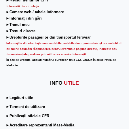
►Mersul trenurilor CFR
Informatii din circulaţie
►Camere web / tabele informare
►Informaţii din gări
►Trenul meu
►Trenuri directe
►Drepturile pasagerilor din transportul feroviar
Informaţiile din circulaţie sunt variabile, valabile doar pentru data şi ora solicitării
lor.
Nu ne asumăm răspunderea pentru eventuale pagube directe, indirecte sau
circumstanțiale produse prin utilizarea acestor informații.
În caz de urgenţe, apelaţi numărul european unic 112. Gratuit în orice reţea de
telefonie.
INFO
UTILE
►Legături utile
►Termeni de utilizare
►Publicații oficiale CFR
►Acreditare reprezentanți Mass-Media