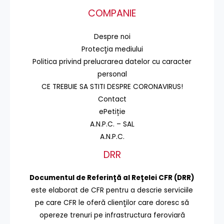
COMPANIE
Despre noi
Protecţia mediului
Politica privind prelucrarea datelor cu caracter
personal
CE TREBUIE SA STITI DESPRE CORONAVIRUS!
Contact
ePetiție
A.N.P.C. – SAL
A.N.P.C.
DRR
Documentul de Referinţă al Reţelei CFR (DRR)
este elaborat de CFR pentru a descrie serviciile
pe care CFR le oferă clienţilor care doresc să
opereze trenuri pe infrastructura feroviară