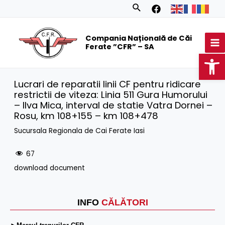
Skip
Search
to
MA
content
Compania Națională de Căi
M
Ferate ”CFR” – SA
Op
Lucrari de reparatii linii CF pentru ridicare
restrictii de viteza: Linia 511 Gura Humorului
– Ilva Mica, interval de statie Vatra Dornei –
Rosu, km 108+155 – km 108+478
Sucursala Regionala de Cai Ferate Iasi
67
download document
INFO
CĂLĂTORI