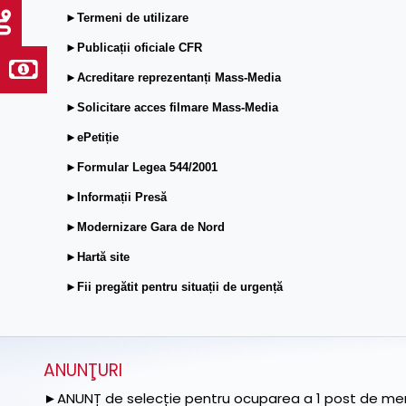
►Termeni de utilizare
►Publicații oficiale CFR
►Acreditare reprezentanți Mass-Media
►Solicitare acces filmare Mass-Media
►ePetiție
►Formular Legea 544/2001
►Informații Presă
►Modernizare Gara de Nord
►Hartă site
►Fii pregătit pentru situații de urgență
ANUNŢURI
►ANUNȚ de selecție pentru ocuparea a 1 post de memb