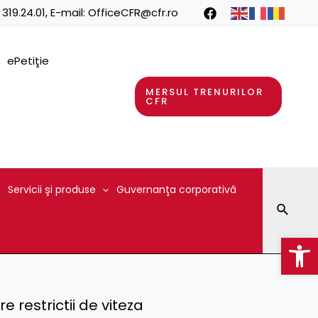
 319.24.01
, E-mail:
OfficeCFR@cfr.ro
ePetiţie
MERSUL TRENURILOR
CFR
Servicii şi produse
Guvernanţa corporativă
Searc
Op
re restrictii de viteza