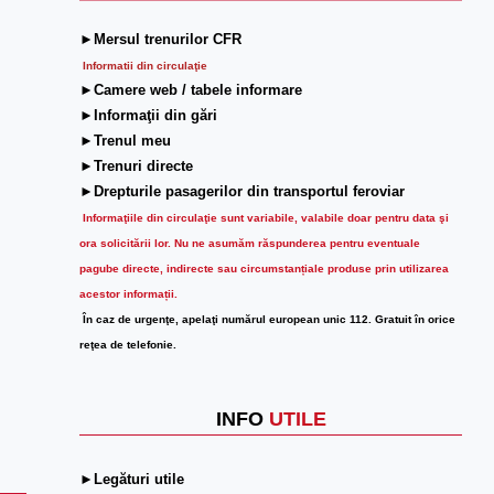
►Mersul trenurilor CFR
Informatii din circulaţie
►Camere web / tabele informare
►Informaţii din gări
►Trenul meu
►Trenuri directe
►Drepturile pasagerilor din transportul feroviar
Informaţiile din circulaţie sunt variabile, valabile doar pentru data şi
ora solicitării lor.
Nu ne asumăm răspunderea pentru eventuale
pagube directe, indirecte sau circumstanțiale produse prin utilizarea
acestor informații.
În caz de urgenţe, apelaţi numărul european unic 112. Gratuit în orice
reţea de telefonie.
INFO
UTILE
►Legături utile