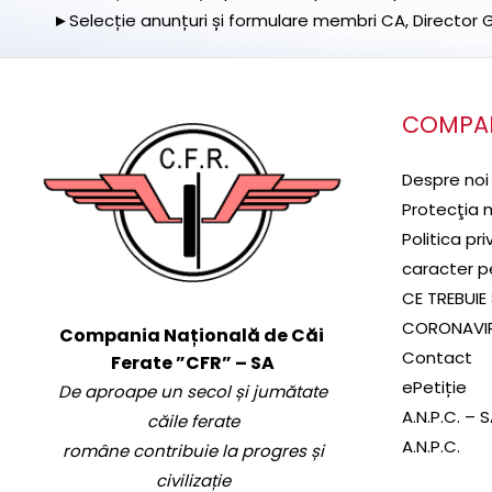
►Selecție anunțuri și formulare membri CA, Director Ge
COMPA
Despre noi
Protecţia 
Politica pr
caracter p
CE TREBUIE 
CORONAVI
Compania Națională de Căi
Contact
Ferate ”CFR” – SA
ePetiție
De aproape un secol și jumătate
A.N.P.C. – 
căile ferate
A.N.P.C.
române contribuie la progres și
civilizație