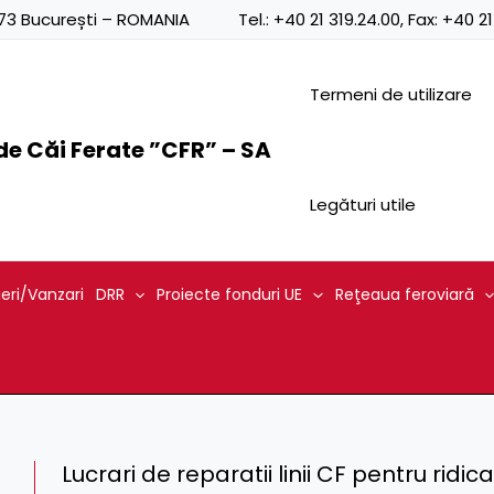
0873 București – ROMANIA
Tel.:
+40 21 319.24.00
, Fax:
+40 21
Termeni de utilizare
e Căi Ferate ”CFR” – SA
Legături utile
ieri/Vanzari
DRR
Proiecte fonduri UE
Reţeaua feroviară
Lucrari de reparatii linii CF pentru ridica