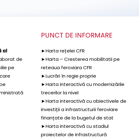
PUNCT DE INFORMARE
 al
►Harta rețelei CFR
aborat de
►Harta – Cresterea mobilitatii pe
iile pe
reteaua feroviara CFR
 care
►Lucrări în regie proprie
 pe
►Harta interactivă cu modernizările
dministrată
trecerilor la nivel
►Harta interactivă cu obiectivele de
investiții a infrastructurii feroviare
finanțate de la bugetul de stat
►Harta interactivă cu stadiul
proiectelor de infrastructură