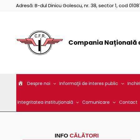
Skip
Adresă:
B-dul Dinicu Golescu, nr. 38, sector 1, cod 01
to
content
Compania Națională d
Despre noi
Informaţii de interes public
Inchir
Integritatea instituțională
Comunicare
Contact
INFO
CĂLĂTORI