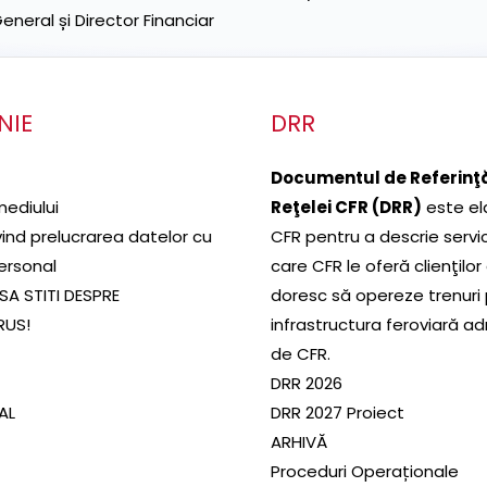
neral și Director Financiar
NIE
DRR
Documentul de Referinţă
mediului
Reţelei CFR (DRR)
este el
ivind prelucrarea datelor cu
CFR pentru a descrie servic
ersonal
care CFR le oferă clienţilor
SA STITI DESPRE
doresc să opereze trenuri
RUS!
infrastructura feroviară a
de CFR.
DRR 2026
SAL
DRR 2027 Proiect
ARHIVĂ
Proceduri Operaționale