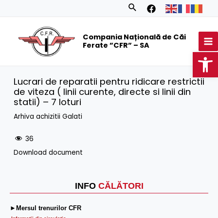
Skip
Search
to
MA
content
Compania Națională de Căi
M
Ferate ”CFR” – SA
Op
Lucrari de reparatii pentru ridicare restrictii
de viteza ( linii curente, directe si linii din
statii) – 7 loturi
Arhiva achizitii Galati
36
Download document
INFO
CĂLĂTORI
►Mersul trenurilor CFR