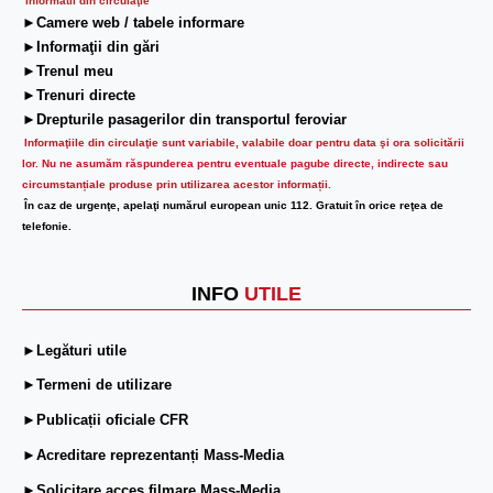
Informatii din circulaţie
►Camere web / tabele informare
►Informaţii din gări
►Trenul meu
►Trenuri directe
►Drepturile pasagerilor din transportul feroviar
Informaţiile din circulaţie sunt variabile, valabile doar pentru data şi ora solicitării
lor.
Nu ne asumăm răspunderea pentru eventuale pagube directe, indirecte sau
circumstanțiale produse prin utilizarea acestor informații.
În caz de urgenţe, apelaţi numărul european unic 112. Gratuit în orice reţea de
telefonie.
INFO
UTILE
►Legături utile
►Termeni de utilizare
►Publicații oficiale CFR
►Acreditare reprezentanți Mass-Media
►Solicitare acces filmare Mass-Media