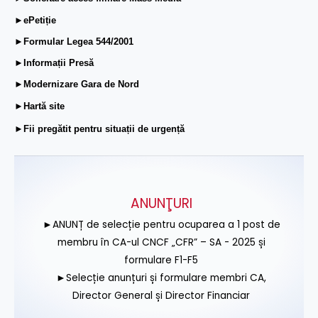
►ePetiție
►Formular Legea 544/2001
►Informații Presă
►Modernizare Gara de Nord
►Hartă site
►Fii pregătit pentru situații de urgență
ANUNŢURI
►ANUNȚ de selecție pentru ocuparea a 1 post de
membru în CA-ul CNCF „CFR” – SA - 2025 și
formulare F1-F5
►Selecție anunțuri și formulare membri CA,
Director General și Director Financiar