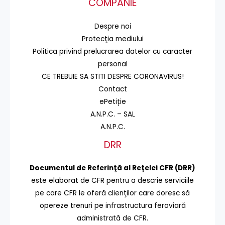
COMPANIE
Despre noi
Protecţia mediului
Politica privind prelucrarea datelor cu caracter
personal
CE TREBUIE SA STITI DESPRE CORONAVIRUS!
Contact
ePetiție
A.N.P.C. – SAL
A.N.P.C.
DRR
Documentul de Referinţă al Reţelei CFR (DRR)
este elaborat de CFR pentru a descrie serviciile
pe care CFR le oferă clienţilor care doresc să
opereze trenuri pe infrastructura feroviară
administrată de CFR.