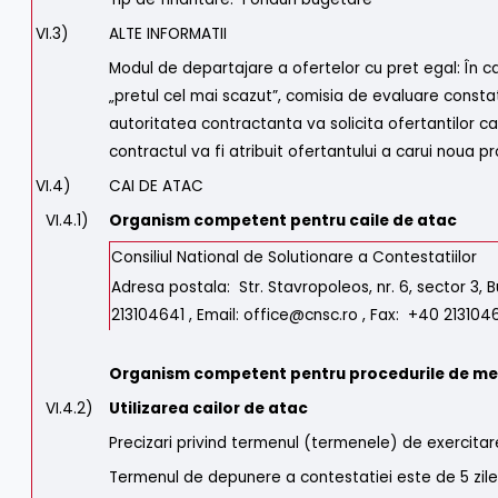
VI.3)
ALTE INFORMATII
Modul de departajare a ofertelor cu pret egal: În cazu
„pretul cel mai scazut”, comisia de evaluare consta
autoritatea contractanta va solicita ofertantilor car
contractul va fi atribuit ofertantului a carui noua p
VI.4)
CAI DE ATAC
VI.4.1)
Organism competent pentru caile de atac
Consiliul National de Solutionare a Contestatiilor
Adresa postala: Str. Stavropoleos, nr. 6, sector 3, 
213104641 , Email: office@cnsc.ro , Fax: +40 21310
Organism competent pentru procedurile de me
VI.4.2)
Utilizarea cailor de atac
Precizari privind termenul (termenele) de exercitar
Termenul de depunere a contestatiei este de 5 zile 