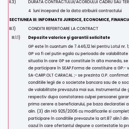
II.3)
DURATA CONTRACTULUI/ACORDULUI CADRU SAU TERM
4 luni incepand de la data atribuirii contractului
SECTIUNEA III: INFORMATII JURIDICE, ECONOMICE, FINANCI
III.1)
CONDITII REFERITOARE LA CONTRACT
III.1.1)
Depozite valorice şi garantii solicitate
GP este în cuantum de 7.446,12 lei pentru Lotul nr. 1;
GP va fi cel putin egala cu perioada de valabilitate
situatia în care GP se constituie în alta moneda, se
de participare în SEAP.Forma de constituire a GP
SA-CARP.OLT CARACAL ;- se prezinta O.P. confirma
conditiile legii de o societate bancara sau de o soc
de valabilitate prevazuta mai sus. Instrumentul de
respectiv dupa constatarea culpei persoanei garant
prima cerere a beneficiarului, pe baza declaratiei 
alin. (3) din HG 925/2006 cu modificarile si comple
participare în conditiile prevazute la art.87 alin.1
cazul în care ofertantul depune o contestatie la pr