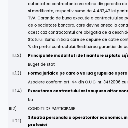
autoritatea contractanta va retine din garantia de
si modificata, respectiv suma de 4.482,42 lei pentr
TVA. Garantia de buna executie a contractului se poa
de o societate bancara, care devine anexa la contrac
acest caz contractantul are obligatia de a deschide 
Statului. Suma initiala care se depune de catre cont
% din pretul contractului. Restituirea garantiei de
III.1.2)
Principalele modalitati de finantare si plata si/
Buget de stat
III.1.3)
Forma juridica pe care o va lua grupul de opera
Asociere conform art. 44 din O.U.G. nr. 34/2006 cu m
III.1.4)
Executarea contractului este supusa altor cond
Nu
III.2)
CONDITII DE PARTICIPARE
Situatia personala a operatorilor economici, incl
III.2.1)
profesiei