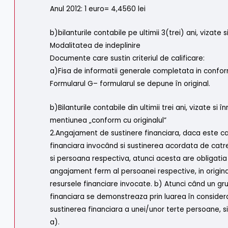
Anul 2012: 1 euro= 4,4560 lei
b)bilanturile contabile pe ultimii 3(trei) ani, vizat
Modalitatea de indeplinire
Documente care sustin criteriul de calificare:
a)Fisa de informatii generale completata in confo
Formularul G– formularul se depune în original.
b)Bilanturile contabile din ultimii trei ani, vizate s
mentiunea „conform cu originalul”
2.Angajament de sustinere financiara, daca este caz
financiara invocând si sustinerea acordata de catre 
si persoana respectiva, atunci acesta are obligatia
angajament ferm al persoanei respective, in origina
resursele financiare invocate. b) Atunci când un g
financiara se demonstreaza prin luarea în considera
sustinerea financiara a unei/unor terte persoane, si
a).