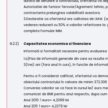
durata de derulare a contractului, ofertantul va d
Autorizatiei de furnizor feroviar/Agrement tehnic, 
contractanta prelungirea valabilitatii acestora.
3.Declaratie ca ofertantul are calitatea de I.M.M. (
vederea reducerii cu 50% a valorilor referitoare la:
completa Formular IMM.
III.2.2)
Capacitatea economica si financiara
Informatii si formalitati necesare pentru evaluarea
1.a)Fisa de informatii generale din care sa rezulte m
3(trei) ani (fara anul în curs), în functie de inform
Pentru a fi considerat calificat, ofertantul va demo
obiectului contractului în valoare de minim 372.306 lei
Conversia valorilor se va face la cursul lei/ euro m
comunicat de BNR pentru anul respectiv, dupa cu
Anul 2010: 1 euro= 4,2099 lei
Anul 2011: 1 euro= 4,2379 lei