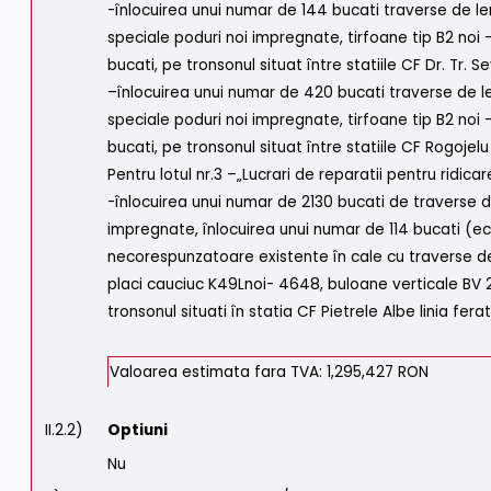
-înlocuirea unui numar de 144 bucati traverse de l
speciale poduri noi impregnate, tirfoane tip B2 noi -
bucati, pe tronsonul situat între statiile CF Dr. Tr. Se
–înlocuirea unui numar de 420 bucati traverse de 
speciale poduri noi impregnate, tirfoane tip B2 noi 
bucati, pe tronsonul situat între statiile CF Rogojelu 
Pentru lotul nr.3 –„Lucrari de reparatii pentru ridicare
-înlocuirea unui numar de 2130 bucati de traverse 
impregnate, înlocuirea unui numar de 114 bucati (e
necorespunzatoare existente în cale cu traverse de
placi cauciuc K49Lnoi- 4648, buloane verticale BV 
tronsonul situati în statia CF Pietrele Albe linia ferat
Valoarea estimata fara TVA: 1,295,427 RON
II.2.2)
Optiuni
Nu