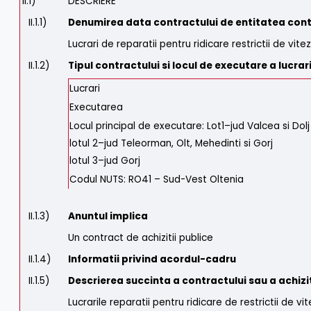
II.1)
DESCRIERE
II.1.1)
Denumirea data contractului de entitatea con
Lucrari de reparatii pentru ridicare restrictii de vite
II.1.2)
Tipul contractului si locul de executare a lucrar
Lucrari
Executarea
Locul principal de executare: Lot1–jud Valcea si Dol
lotul 2–jud Teleorman, Olt, Mehedinti si Gorj
lotul 3–jud Gorj
Codul NUTS: RO41 – Sud-Vest Oltenia
II.1.3)
Anuntul implica
Un contract de achizitii publice
II.1.4)
Informatii privind acordul-cadru
II.1.5)
Descrierea succinta a contractului sau a achiziti
Lucrarile reparatii pentru ridicare de restrictii de v