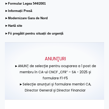
►Formular Legea 544/2001
►Informații Presă
►Modernizare Gara de Nord
►Hartă site
►Fii pregătit pentru situații de urgență
ANUNŢURI
►ANUNȚ de selecție pentru ocuparea a 1 post de
membru în CA-ul CNCF „CFR” – SA - 2025 și
formulare F1-F5
►Selecție anunțuri și formulare membri CA,
Director General și Director Financiar