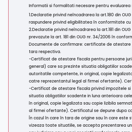
Informatii si formalitati necesare pentru evaluarea
1.Declaratie privind neîncadrarea la art.180 din OU
raspundere privind eligibilitatea în conformitate cu
2.Declaratie privind neîncadrarea la art.181 din OU
prevazute la art. 181 din OUG nr. 34/2006 în conform
Documente de confirmare: certificate de atestare 
tara respectiva.
-Certificat de atestare fiscala pentru persoane juri
general) care sa prezinte situatia obligatiilor scad
autoritatile competente, in original, copie legalizat
catre reprezentantul legal al firmei ofertante). Ce
-Certificat de atestare fiscala privind impozitele si
situatia obligatiilor scadente in luna anterioara ce
în original, copie legalizata sau copie lizibila semn
al firmei ofertante). Certificatul se depune dupa c
În cazul în care în tara de origine sau în care est
vizeaza toate situatiile, se accepta prezentarea une