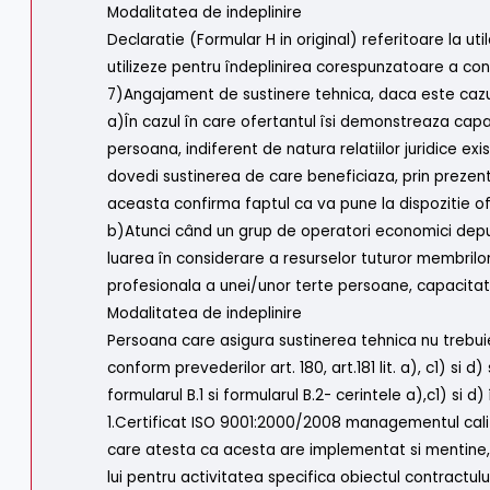
Modalitatea de indeplinire
Declaratie (Formular H in original) referitoare la ut
utilizeze pentru îndeplinirea corespunzatoare a con
7)Angajament de sustinere tehnica, daca este cazu
a)În cazul în care ofertantul îsi demonstreaza capa
persoana, indiferent de natura relatiilor juridice e
dovedi sustinerea de care beneficiaza, prin prezent
aceasta confirma faptul ca va pune la dispozitie of
b)Atunci când un grup de operatori economici dep
luarea în considerare a resurselor tuturor membrilor
profesionala a unei/unor terte persoane, capacitat
Modalitatea de indeplinire
Persoana care asigura sustinerea tehnica nu trebuie
conform prevederilor art. 180, art.181 lit. a), c1) si
formularul B.1 si formularul B.2- cerintele a),c1) si d) 
1.Certificat ISO 9001:2000/2008 managementul calit
care atesta ca acesta are implementat si mentine,
lui pentru activitatea specifica obiectul contractulu