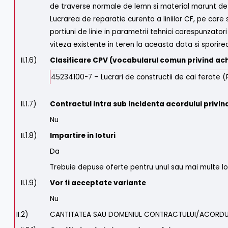
de traverse normale de lemn si material marunt de
Lucrarea de reparatie curenta a liniilor CF, pe car
portiuni de linie in parametrii tehnici corespunzatori 
viteza existente in teren la aceasta data si sporirea
II.1.6)
Clasificare CPV (vocabularul comun privind achi
45234100-7 – Lucrari de constructii de cai ferate (
II.1.7)
Contractul intra sub incidenta acordului privind
Nu
II.1.8)
Impartire in loturi
Da
Trebuie depuse oferte pentru unul sau mai multe lo
II.1.9)
Vor fi acceptate variante
Nu
II.2)
CANTITATEA SAU DOMENIUL CONTRACTULUI/ACORDU