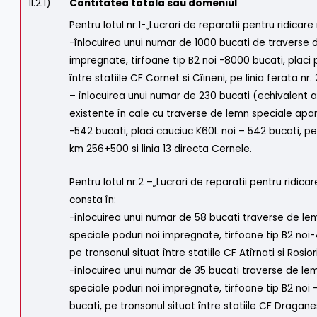
II.2.1)
Cantitatea totala sau domeniul
Pentru lotul nr.1-„Lucrari de reparatii pentru ridicar
-înlocuirea unui numar de 1000 bucati de traverse 
impregnate, tirfoane tip B2 noi -8000 bucati, placi
între statiile CF Cornet si Cîineni, pe linia ferata n
– înlocuirea unui numar de 230 bucati (echivalent
existente în cale cu traverse de lemn speciale apara
-542 bucati, placi cauciuc K60L noi – 542 bucati, pe t
km 256+500 si linia 13 directa Cernele.
Pentru lotul nr.2 –„Lucrari de reparatii pentru ridicare
consta în:
-înlocuirea unui numar de 58 bucati traverse de le
speciale poduri noi impregnate, tirfoane tip B2 noi-4
pe tronsonul situat între statiile CF Atîrnati si Rosio
-înlocuirea unui numar de 35 bucati traverse de le
speciale poduri noi impregnate, tirfoane tip B2 noi –
bucati, pe tronsonul situat între statiile CF Draganes