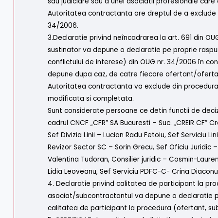
sau judiciare sau a unei asociatii profesionale car
Autoritatea contractanta are dreptul de a exclude op
34/2006.
3.Declaratie privind neîncadrarea la art. 691 din 
sustinator va depune o declaratie pe proprie raspun
conflictului de interese) din OUG nr. 34/2006 în con
depune dupa caz, de catre fiecare ofertant/oferta
Autoritatea contractanta va exclude din procedura o
modificata si completata.
Sunt considerate persoane ce detin functii de decizie
cadrul CNCF „CFR” SA Bucuresti – Suc. „CREIR CF” Cr
Sef Divizia Linii – Lucian Radu Fetoiu, Sef Serviciu L
Revizor Sector SC – Sorin Grecu, Sef Oficiu Juridic – Il
Valentina Tudoran, Consilier juridic – Cosmin-Lauren
Lidia Leoveanu, Sef Serviciu PDFC-C- Crina Diaconu, 
4. Declaratie privind calitatea de participant la p
asociat/subcontractantul va depune o declaratie pe
calitatea de participant la procedura (ofertant, su