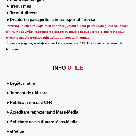
►Trenul meu
►Trenuri directe
►Drepturile pasagerilor din transportul feroviar
Informaţiile din circulaţie sunt variabile, valabile doar pentru data şi ora solicitării
lor.
Nu ne asumăm răspunderea pentru eventuale pagube directe, indirecte sau
circumstanțiale produse prin utilizarea acestor informații.
În caz de urgenţe, apelaţi numărul european unic 112. Gratuit în orice reţea de
telefonie.
INFO
UTILE
►Legături utile
►Termeni de utilizare
►Publicații oficiale CFR
►Acreditare reprezentanți Mass-Media
►Solicitare acces filmare Mass-Media
►ePetiție