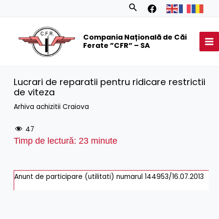
Skip
Search
to
MA
content
Compania Națională de Căi
M
Ferate ”CFR” – SA
Lucrari de reparatii pentru ridicare restrictii
de viteza
Arhiva achizitii Craiova
47
Timp de lectură:
23
minute
Anunt de participare (utilitati) numarul 144953/16.07.2013