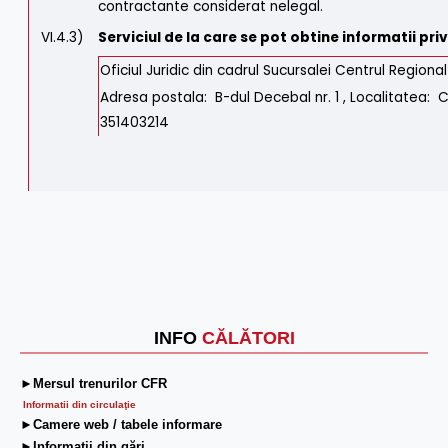
contractante considerat nelegal.
VI.4.3)
Serviciul de la care se pot obtine informatii pri
Oficiul Juridic din cadrul Sucursalei Centrul Regiona
Adresa postala: B-dul Decebal nr. 1 , Localitatea:
351403214
INFO
CĂLĂTORI
►Mersul trenurilor CFR
Informatii din circulaţie
►Camere web / tabele informare
►Informaţii din gări