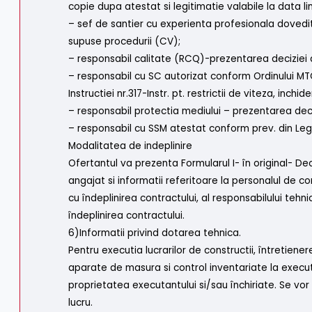
copie dupa atestat si legitimatie valabile la data 
– sef de santier cu experienta profesionala dovedita
supuse procedurii (CV);
– responsabil calitate (RCQ)-prezentarea deciziei
– responsabil cu SC autorizat conform Ordinului MTCT
Instructiei nr.317-Instr. pt. restrictii de viteza, inch
– responsabil protectia mediului – prezentarea dec
– responsabil cu SSM atestat conform prev. din L
Modalitatea de indeplinire
Ofertantul va prezenta Formularul I- în original- Dec
angajat si informatii referitoare la personalul de c
cu îndeplinirea contractului, al responsabilului tehnic
îndeplinirea contractului.
6)Informatii privind dotarea tehnica.
Pentru executia lucrarilor de constructii, întretienere
aparate de masura si control inventariate la executa
proprietatea executantului si/sau închiriate. Se vor ut
lucru.