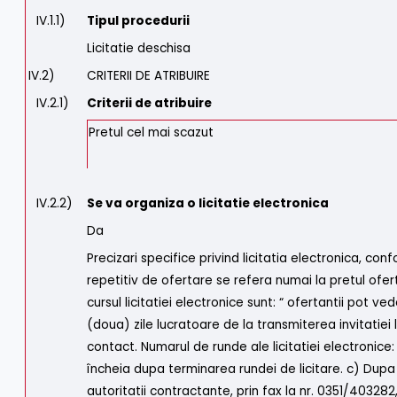
IV.1.1)
Tipul procedurii
Licitatie deschisa
IV.2)
CRITERII DE ATRIBUIRE
IV.2.1)
Criterii de atribuire
Pretul cel mai scazut
IV.2.2)
Se va organiza o licitatie electronica
Da
Precizari specifice privind licitatia electronica, con
repetitiv de ofertare se refera numai la pretul ofert
cursul licitatiei electronice sunt: “ ofertantii pot ved
(doua) zile lucratoare de la transmiterea invitatie
contact. Numarul de runde ale licitatiei electronice: 1
încheia dupa terminarea rundei de licitare. c) Dupa 
autoritatii contractante, prin fax la nr. 0351/403282