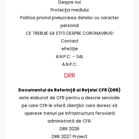
Despre noi
Protecţia mediului
Politica privind prelucrarea datelor cu caracter
personal
CE TREBUIE SA STITI DESPRE CORONAVIRUS!
Contact
ePetiție
A.N.P.C. – SAL
A.N.P.C.
DRR
Documentul de Referinţă al Reţelei CFR (DRR)
este elaborat de CFR pentru a descrie serviciile
pe care CFR le oferă clienţilor care doresc să
opereze trenuri pe infrastructura feroviară
administrată de CFR.
DRR 2026
DRR 2027 Proiect