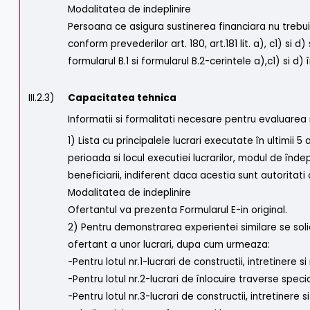
Modalitatea de indeplinire
Persoana ce asigura sustinerea financiara nu trebui
conform prevederilor art. 180, art.181 lit. a), c1) si
formularul B.1 si formularul B.2-cerintele a),c1) si d) î
III.2.3)
Capacitatea tehnica
Informatii si formalitati necesare pentru evaluarea
1) Lista cu principalele lucrari executate în ultimii 5
perioada si locul executiei lucrarilor, modul de înde
beneficiarii, indiferent daca acestia sunt autoritati
Modalitatea de indeplinire
Ofertantul va prezenta Formularul E-in original.
2) Pentru demonstrarea experientei similare se soli
ofertant a unor lucrari, dupa cum urmeaza:
-Pentru lotul nr.1-lucrari de constructii, intretinere
-Pentru lotul nr.2-lucrari de înlocuire traverse spe
-Pentru lotul nr.3-lucrari de constructii, intretinere