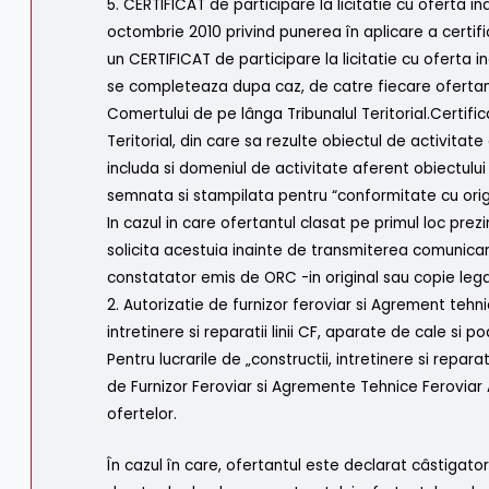
5. CERTIFICAT de participare la licitatie cu oferta 
octombrie 2010 privind punerea în aplicare a certifi
un CERTIFICAT de participare la licitatie cu oferta 
se completeaza dupa caz, de catre fiecare ofertant/
Comertului de pe lânga Tribunalul Teritorial.Certifi
Teritorial, din care sa rezulte obiectul de activitat
includa si domeniul de activitate aferent obiectului c
semnata si stampilata pentru “conformitate cu origi
In cazul in care ofertantul clasat pe primul loc pre
solicita acestuia inainte de transmiterea comunicari
constatator emis de ORC -in original sau copie lega
2. Autorizatie de furnizor feroviar si Agrement tehn
intretinere si reparatii linii CF, aparate de cale si po
Pentru lucrarile de „constructii, intretinere si repara
de Furnizor Feroviar si Agremente Tehnice Feroviar
ofertelor.
În cazul în care, ofertantul este declarat câstigator