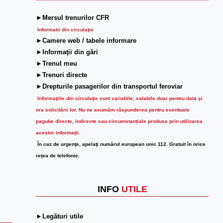
►Mersul trenurilor CFR
Informatii din circulaţie
►Camere web / tabele informare
►Informaţii din gări
►Trenul meu
►Trenuri directe
►Drepturile pasagerilor din transportul feroviar
Informaţiile din circulaţie sunt variabile, valabile doar pentru data şi
ora solicitării lor.
Nu ne asumăm răspunderea pentru eventuale
pagube directe, indirecte sau circumstanțiale produse prin utilizarea
acestor informații.
În caz de urgenţe, apelaţi numărul european unic 112. Gratuit în orice
reţea de telefonie.
INFO
UTILE
►Legături utile