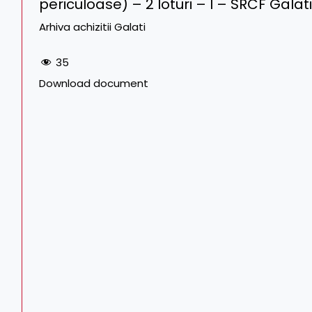
periculoase) – 2 loturi – I – SRCF Galati
Arhiva achizitii Galati
35
Download document