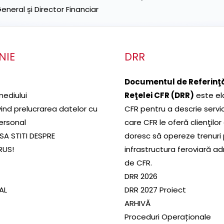
neral și Director Financiar
NIE
DRR
Documentul de Referinţă
mediului
Reţelei CFR (DRR)
este el
ivind prelucrarea datelor cu
CFR pentru a descrie servic
ersonal
care CFR le oferă clienţilor
SA STITI DESPRE
doresc să opereze trenuri
RUS!
infrastructura feroviară a
de CFR.
DRR 2026
SAL
DRR 2027 Proiect
ARHIVĂ
Proceduri Operaționale