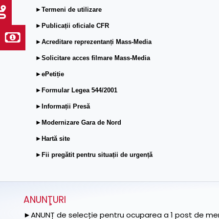
►Termeni de utilizare
►Publicații oficiale CFR
►Acreditare reprezentanți Mass-Media
►Solicitare acces filmare Mass-Media
►ePetiție
►Formular Legea 544/2001
►Informații Presă
►Modernizare Gara de Nord
►Hartă site
►Fii pregătit pentru situații de urgență
ANUNŢURI
►ANUNȚ de selecție pentru ocuparea a 1 post de memb