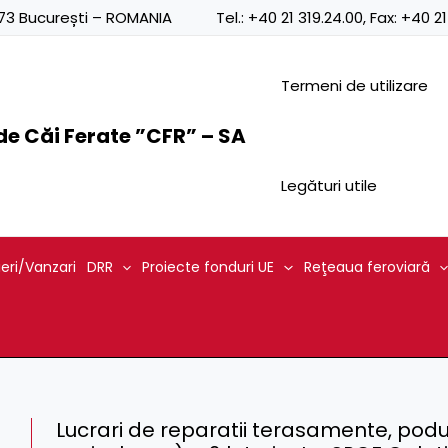
0873 București – ROMANIA
Tel.:
+40 21 319.24.00
, Fax:
+40 21
Termeni de utilizare
e Căi Ferate ”CFR” – SA
Legături utile
ieri/Vanzari
DRR
Proiecte fonduri UE
Reţeaua feroviară
Lucrari de reparatii terasamente, podur