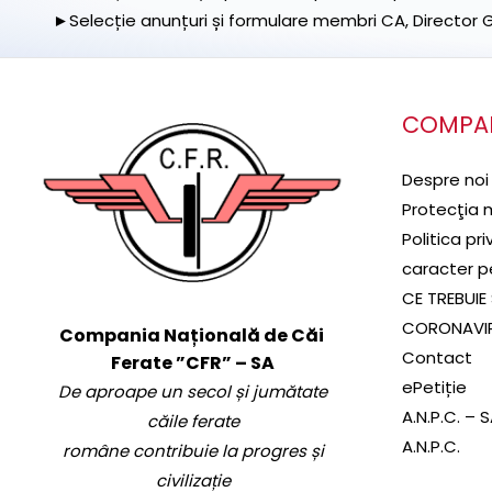
►Selecție anunțuri și formulare membri CA, Director Ge
COMPA
Despre noi
Protecţia 
Politica pr
caracter p
CE TREBUIE 
CORONAVI
Compania Națională de Căi
Contact
Ferate ”CFR” – SA
ePetiție
De aproape un secol și jumătate
A.N.P.C. – 
căile ferate
A.N.P.C.
române contribuie la progres și
civilizație