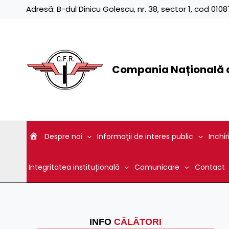
Skip
Adresă:
B-dul Dinicu Golescu, nr. 38, sector 1, cod 01
to
content
Compania Națională d
Despre noi
Informaţii de interes public
Inchir
Integritatea instituțională
Comunicare
Contact
INFO
CĂLĂTORI