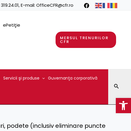
 319.24.01
, E-mail:
OfficeCFR@cfr.ro
ePetiţie
MERSUL TRENURILOR
CFR
Servicii şi produse
Guvernanţa corporativă
Searc
Op
i, podete (inclusiv eliminare puncte