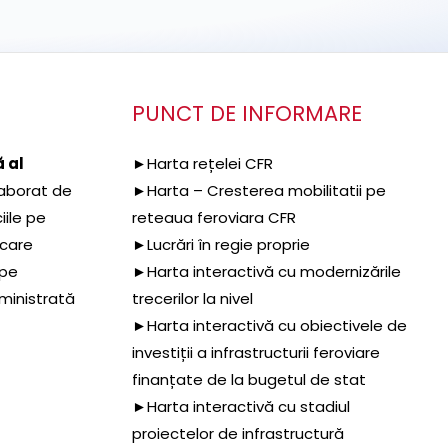
PUNCT DE INFORMARE
 al
►Harta rețelei CFR
aborat de
►Harta – Cresterea mobilitatii pe
iile pe
reteaua feroviara CFR
 care
►Lucrări în regie proprie
 pe
►Harta interactivă cu modernizările
dministrată
trecerilor la nivel
►Harta interactivă cu obiectivele de
investiții a infrastructurii feroviare
finanțate de la bugetul de stat
►Harta interactivă cu stadiul
proiectelor de infrastructură