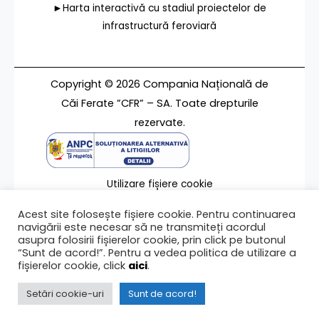
►Harta interactivă cu stadiul proiectelor de
infrastructură feroviară
Copyright © 2026 Compania Națională de
Căi Ferate ”CFR” – SA. Toate drepturile
rezervate.
Utilizare fișiere cookie
Termeni de utilizare
Acest site folosește fișiere cookie. Pentru continuarea
Contact
navigării este necesar să ne transmiteți acordul
asupra folosirii fișierelor cookie, prin click pe butonul
“Sunt de acord!”. Pentru a vedea politica de utilizare a
fișierelor cookie, click
aici
.
Ultima modificare a paginii 14/03/2016
Setări cookie-uri
Sunt de acord!