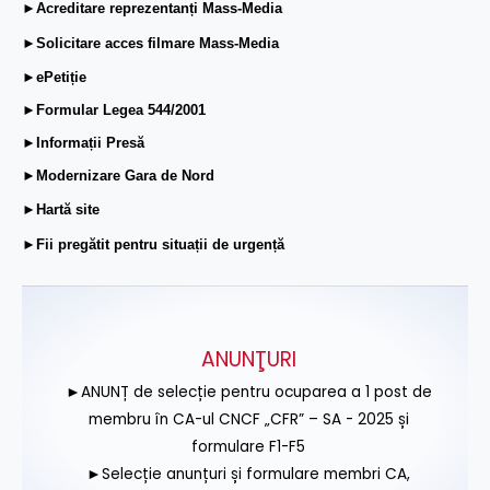
►Acreditare reprezentanți Mass-Media
►Solicitare acces filmare Mass-Media
►ePetiție
►Formular Legea 544/2001
►Informații Presă
►Modernizare Gara de Nord
►Hartă site
►Fii pregătit pentru situații de urgență
ANUNŢURI
►ANUNȚ de selecție pentru ocuparea a 1 post de
membru în CA-ul CNCF „CFR” – SA - 2025 și
formulare F1-F5
►Selecție anunțuri și formulare membri CA,