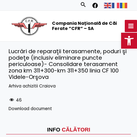
Skip
Search
to
MA
content
Compania Națională de Căi
M
Ferate ”CFR” – SA
Op
Lucrări de reparaţii terasamente, poduri şi
podeţe (inclusiv eliminare puncte
periculoase)- Consolidare terasament
zona km 311+300-km 311+350 linia CF 100
Videle-Orşova
Arhiva achizitii Craiova
46
Download document
INFO
CĂLĂTORI