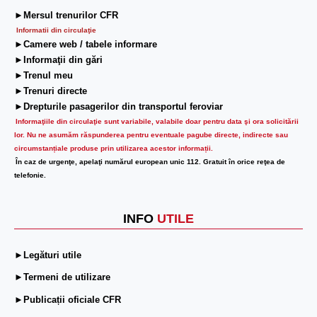
►Mersul trenurilor CFR
Informatii din circulaţie
►Camere web / tabele informare
►Informaţii din gări
►Trenul meu
►Trenuri directe
►Drepturile pasagerilor din transportul feroviar
Informaţiile din circulaţie sunt variabile, valabile doar pentru data şi ora solicitării
lor.
Nu ne asumăm răspunderea pentru eventuale pagube directe, indirecte sau
circumstanțiale produse prin utilizarea acestor informații.
În caz de urgenţe, apelaţi numărul european unic 112. Gratuit în orice reţea de
telefonie.
INFO
UTILE
►Legături utile
►Termeni de utilizare
►Publicații oficiale CFR