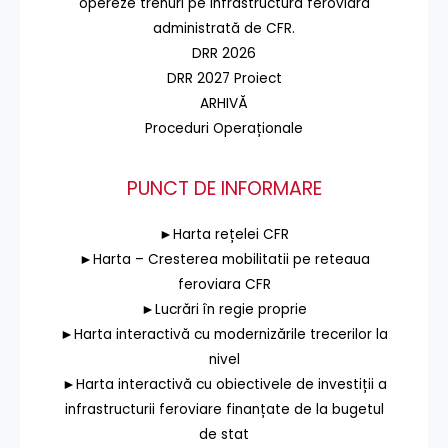
opereze trenuri pe infrastructura feroviară
administrată de CFR.
DRR 2026
DRR 2027 Proiect
ARHIVĂ
Proceduri Operaționale
PUNCT DE INFORMARE
►Harta rețelei CFR
►Harta – Cresterea mobilitatii pe reteaua
feroviara CFR
►Lucrări în regie proprie
►Harta interactivă cu modernizările trecerilor la
nivel
►Harta interactivă cu obiectivele de investiții a
infrastructurii feroviare finanțate de la bugetul
de stat