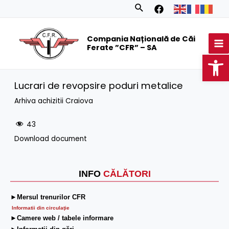
Skip
Search
to
MA
content
Compania Națională de Căi
M
Ferate ”CFR” – SA
Op
Lucrari de revopsire poduri metalice
Arhiva achizitii Craiova
43
Download document
INFO
CĂLĂTORI
►Mersul trenurilor CFR
Informatii din circulaţie
►Camere web / tabele informare