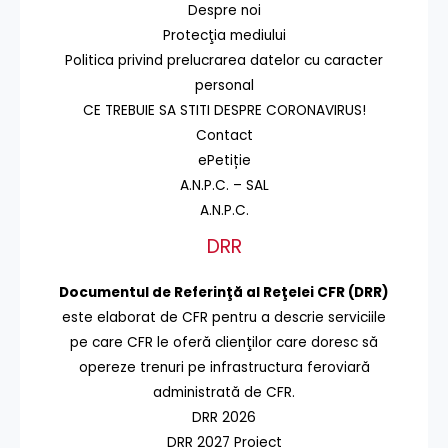
Despre noi
Protecţia mediului
Politica privind prelucrarea datelor cu caracter
personal
CE TREBUIE SA STITI DESPRE CORONAVIRUS!
Contact
ePetiție
A.N.P.C. – SAL
A.N.P.C.
DRR
Documentul de Referinţă al Reţelei CFR (DRR)
este elaborat de CFR pentru a descrie serviciile
pe care CFR le oferă clienţilor care doresc să
opereze trenuri pe infrastructura feroviară
administrată de CFR.
DRR 2026
DRR 2027 Proiect