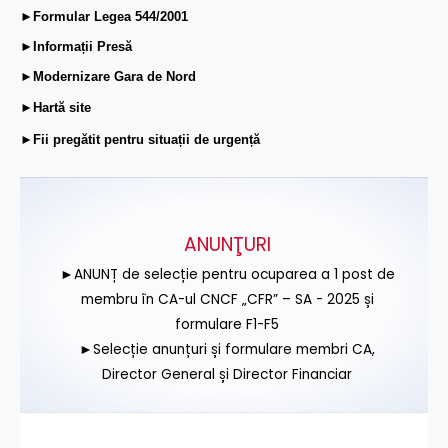
►Formular Legea 544/2001
►Informații Presă
►Modernizare Gara de Nord
►Hartă site
►Fii pregătit pentru situații de urgență
ANUNŢURI
►ANUNȚ de selecție pentru ocuparea a 1 post de
membru în CA-ul CNCF „CFR” – SA - 2025 și
formulare F1-F5
►Selecție anunțuri și formulare membri CA,
Director General și Director Financiar