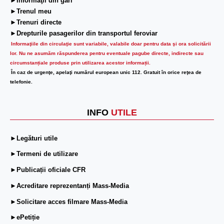
►Informaţii din gări
►Trenul meu
►Trenuri directe
►Drepturile pasagerilor din transportul feroviar
Informaţiile din circulaţie sunt variabile, valabile doar pentru data şi ora solicitării
lor.
Nu ne asumăm răspunderea pentru eventuale pagube directe, indirecte sau
circumstanțiale produse prin utilizarea acestor informații.
În caz de urgenţe, apelaţi numărul european unic 112. Gratuit în orice reţea de
telefonie.
INFO
UTILE
►Legături utile
►Termeni de utilizare
►Publicații oficiale CFR
►Acreditare reprezentanți Mass-Media
►Solicitare acces filmare Mass-Media
►ePetiție