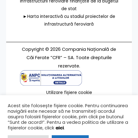
infrastructurii feroviare finanțate de la bugetul
de stat
►Harta interactivă cu stadiul proiectelor de
infrastructură feroviară
Copyright © 2026 Compania Națională de
Căi Ferate ”CFR” – SA. Toate drepturile
rezervate.
Utilizare fișiere cookie
Termeni de utilizare
Acest site folosește fișiere cookie. Pentru continuarea
Contact
navigării este necesar să ne transmiteți acordul
asupra folosirii fișierelor cookie, prin click pe butonul
“Sunt de acord!”. Pentru a vedea politica de utilizare a
fișierelor cookie, click
aici
.
Ultima modificare a paginii 04/06/2021