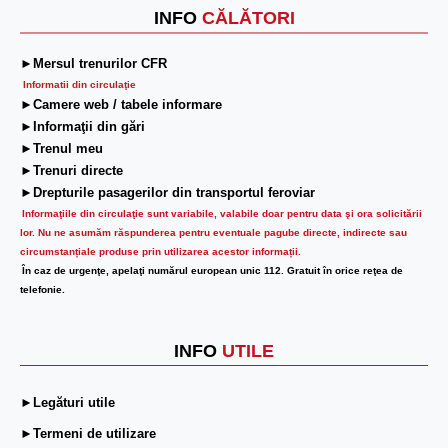
INFO
CĂLĂTORI
►Mersul trenurilor CFR
Informatii din circulaţie
►Camere web / tabele informare
►Informaţii din gări
►Trenul meu
►Trenuri directe
►Drepturile pasagerilor din transportul feroviar
Informaţiile din circulaţie sunt variabile, valabile doar pentru data şi ora solicitării
lor.
Nu ne asumăm răspunderea pentru eventuale pagube directe, indirecte sau
circumstanțiale produse prin utilizarea acestor informații.
În caz de urgenţe, apelaţi numărul european unic 112. Gratuit în orice reţea de
telefonie.
INFO
UTILE
►Legături utile
►Termeni de utilizare