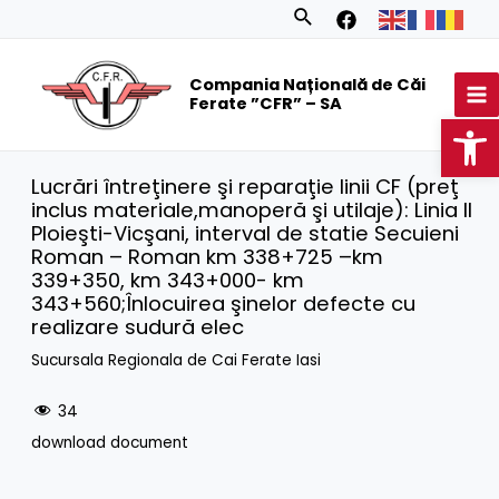
Skip
Search
to
MA
content
Compania Națională de Căi
M
Ferate ”CFR” – SA
Op
Lucrări întreţinere şi reparaţie linii CF (preţ
inclus materiale,manoperă şi utilaje): Linia II
Ploieşti-Vicşani, interval de statie Secuieni
Roman – Roman km 338+725 –km
339+350, km 343+000- km
343+560;Înlocuirea şinelor defecte cu
realizare sudură elec
Sucursala Regionala de Cai Ferate Iasi
34
download document