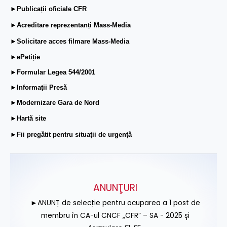
►Publicații oficiale CFR
►Acreditare reprezentanți Mass-Media
►Solicitare acces filmare Mass-Media
►ePetiție
►Formular Legea 544/2001
►Informații Presă
►Modernizare Gara de Nord
►Hartă site
►Fii pregătit pentru situații de urgență
ANUNŢURI
►ANUNȚ de selecție pentru ocuparea a 1 post de
membru în CA-ul CNCF „CFR” – SA - 2025 și