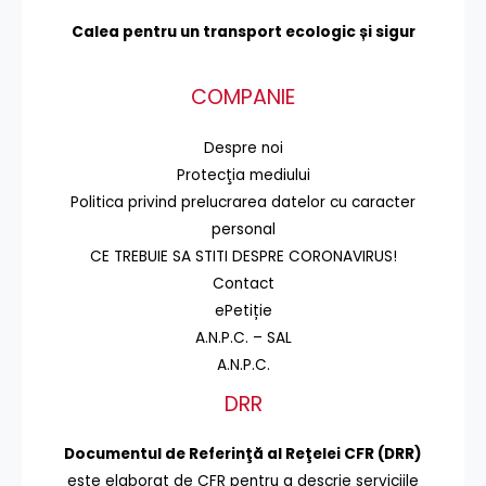
Calea pentru un transport
ecologic și sigur
COMPANIE
Despre noi
Protecţia mediului
Politica privind prelucrarea datelor cu caracter
personal
CE TREBUIE SA STITI DESPRE CORONAVIRUS!
Contact
ePetiție
A.N.P.C. – SAL
A.N.P.C.
DRR
Documentul de Referinţă al Reţelei CFR (DRR)
este elaborat de CFR pentru a descrie serviciile