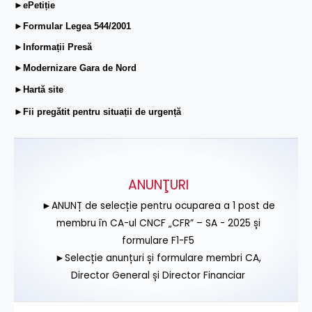
►ePetiție
►Formular Legea 544/2001
►Informații Presă
►Modernizare Gara de Nord
►Hartă site
►Fii pregătit pentru situații de urgență
ANUNŢURI
►ANUNȚ de selecție pentru ocuparea a 1 post de
membru în CA-ul CNCF „CFR” – SA - 2025 și
formulare F1-F5
►Selecție anunțuri și formulare membri CA,
Director General și Director Financiar