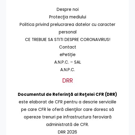
Despre noi
Protecţia mediului
Politica privind prelucrarea datelor cu caracter
personal
CE TREBUIE SA STITI DESPRE CORONAVIRUS!
Contact
ePetiție
A.N.P.C. – SAL
A.N.P.C.
DRR
Documentul de Referinţă al Reţelei CFR (DRR)
este elaborat de CFR pentru a descrie serviciile
pe care CFR le oferă clienţilor care doresc să
opereze trenuri pe infrastructura feroviară
administrată de CFR.
DRR 2026