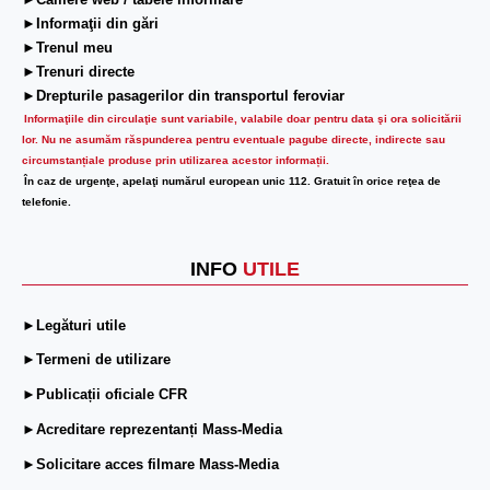
►Camere web / tabele informare
►Informaţii din gări
►Trenul meu
►Trenuri directe
►Drepturile pasagerilor din transportul feroviar
Informaţiile din circulaţie sunt variabile, valabile doar pentru data şi ora solicitării
lor.
Nu ne asumăm răspunderea pentru eventuale pagube directe, indirecte sau
circumstanțiale produse prin utilizarea acestor informații.
În caz de urgenţe, apelaţi numărul european unic 112. Gratuit în orice reţea de
telefonie.
INFO
UTILE
►Legături utile
►Termeni de utilizare
►Publicații oficiale CFR
►Acreditare reprezentanți Mass-Media
►Solicitare acces filmare Mass-Media