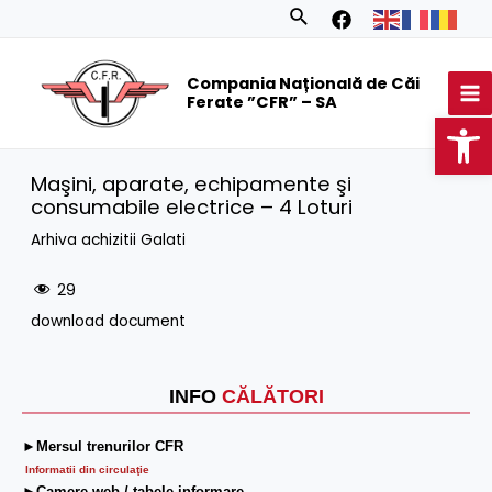
Skip
Search
to
MA
content
Compania Națională de Căi
M
Ferate ”CFR” – SA
Op
Maşini, aparate, echipamente şi
consumabile electrice – 4 Loturi
Arhiva achizitii Galati
29
download document
INFO
CĂLĂTORI
►Mersul trenurilor CFR
Informatii din circulaţie