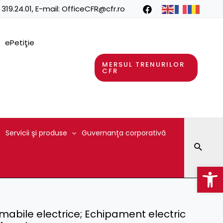
 319.24.01
, E-mail:
OfficeCFR@cfr.ro
ePetiţie
MERSUL TRENURILOR
CFR
Servicii şi produse
Guvernanţa corporativă
Searc
Op
mabile electrice; Echipament electric