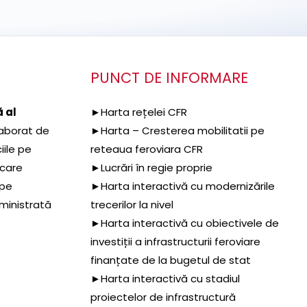
PUNCT DE INFORMARE
 al
►Harta rețelei CFR
aborat de
►Harta – Cresterea mobilitatii pe
iile pe
reteaua feroviara CFR
 care
►Lucrări în regie proprie
 pe
►Harta interactivă cu modernizările
dministrată
trecerilor la nivel
►Harta interactivă cu obiectivele de
investiții a infrastructurii feroviare
finanțate de la bugetul de stat
►Harta interactivă cu stadiul
proiectelor de infrastructură