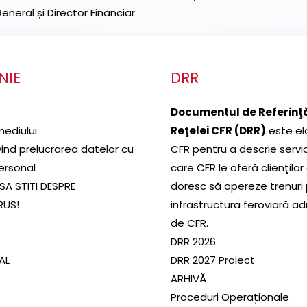
neral și Director Financiar
NIE
DRR
Documentul de Referinţă
mediului
Reţelei CFR (DRR)
este el
ivind prelucrarea datelor cu
CFR pentru a descrie servic
ersonal
care CFR le oferă clienţilor
SA STITI DESPRE
doresc să opereze trenuri
RUS!
infrastructura feroviară a
de CFR.
DRR 2026
SAL
DRR 2027 Proiect
ARHIVĂ
Proceduri Operaționale