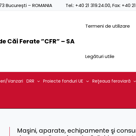
0873 București – ROMANIA
Tel.:
+40 21 319.24.00
, Fax:
+40 21
Termeni de utilizare
e Căi Ferate ”CFR” – SA
Legături utile
ieri/Vanzari
DRR
Proiecte fonduri UE
Reţeaua feroviară
Maşini, aparate, echipamente şi consu