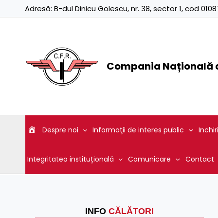
Skip
Adresă:
B-dul Dinicu Golescu, nr. 38, sector 1, cod 01
to
content
Compania Națională d
Despre noi
Informaţii de interes public
Inchir
Integritatea instituțională
Comunicare
Contact
INFO
CĂLĂTORI