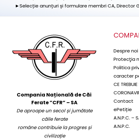
►Selecție anunțuri și formulare membri CA, Director Ge
COMPA
Despre noi
Protecţia 
Politica pr
caracter p
CE TREBUIE 
CORONAVI
Compania Națională de Căi
Contact
Ferate ”CFR” – SA
ePetiție
De aproape un secol și jumătate
A.N.P.C. – 
căile ferate
A.N.P.C.
române contribuie la progres și
civilizație