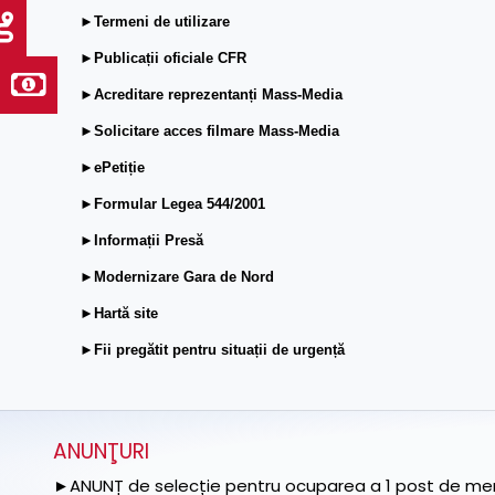
►Termeni de utilizare
►Publicații oficiale CFR
►Acreditare reprezentanți Mass-Media
►Solicitare acces filmare Mass-Media
►ePetiție
►Formular Legea 544/2001
►Informații Presă
►Modernizare Gara de Nord
►Hartă site
►Fii pregătit pentru situații de urgență
ANUNŢURI
►ANUNȚ de selecție pentru ocuparea a 1 post de memb