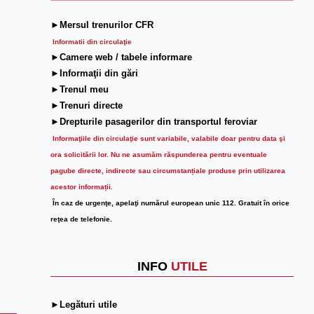
►Mersul trenurilor CFR
Informatii din circulaţie
►Camere web / tabele informare
►Informaţii din gări
►Trenul meu
►Trenuri directe
►Drepturile pasagerilor din transportul feroviar
Informaţiile din circulaţie sunt variabile, valabile doar pentru data şi
ora solicitării lor.
Nu ne asumăm răspunderea pentru eventuale
pagube directe, indirecte sau circumstanțiale produse prin utilizarea
acestor informații.
În caz de urgenţe, apelaţi numărul european unic 112. Gratuit în orice
reţea de telefonie.
INFO
UTILE
►Legături utile