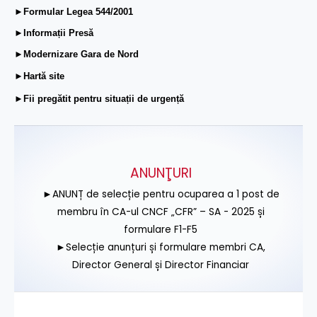
►Formular Legea 544/2001
►Informații Presă
►Modernizare Gara de Nord
►Hartă site
►Fii pregătit pentru situații de urgență
ANUNŢURI
►ANUNȚ de selecție pentru ocuparea a 1 post de
membru în CA-ul CNCF „CFR” – SA - 2025 și
formulare F1-F5
►Selecție anunțuri și formulare membri CA,
Director General și Director Financiar