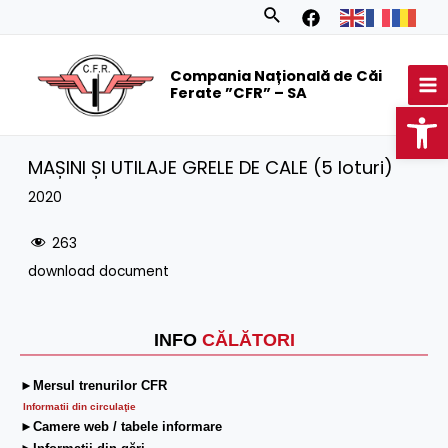
Skip
Search
to
MA
content
Compania Națională de Căi
M
Ferate ”CFR” – SA
Op
MAȘINI ȘI UTILAJE GRELE DE CALE (5 loturi)
2020
263
download document
INFO
CĂLĂTORI
►Mersul trenurilor CFR
Informatii din circulaţie
►Camere web / tabele informare