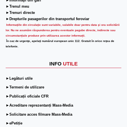
►Informaţii din gări
►Trenul meu
►Trenuri directe
►Drepturile pasagerilor din transportul feroviar
Informaţiile din circulaţie sunt variabile, valabile doar pentru data şi ora solicitării
lor.
Nu ne asumăm răspunderea pentru eventuale pagube directe, indirecte sau
circumstanțiale produse prin utilizarea acestor informații.
În caz de urgenţe, apelaţi numărul european unic 112. Gratuit în orice reţea de
telefonie.
INFO
UTILE
►Legături utile
►Termeni de utilizare
►Publicații oficiale CFR
►Acreditare reprezentanți Mass-Media
►Solicitare acces filmare Mass-Media
►ePetiție