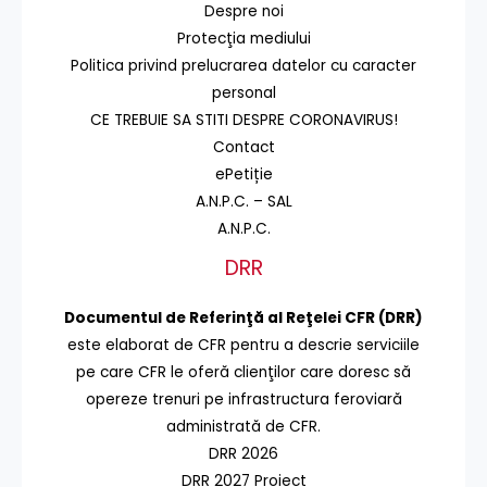
Despre noi
Protecţia mediului
Politica privind prelucrarea datelor cu caracter
personal
CE TREBUIE SA STITI DESPRE CORONAVIRUS!
Contact
ePetiție
A.N.P.C. – SAL
A.N.P.C.
DRR
Documentul de Referinţă al Reţelei CFR (DRR)
este elaborat de CFR pentru a descrie serviciile
pe care CFR le oferă clienţilor care doresc să
opereze trenuri pe infrastructura feroviară
administrată de CFR.
DRR 2026
DRR 2027 Proiect